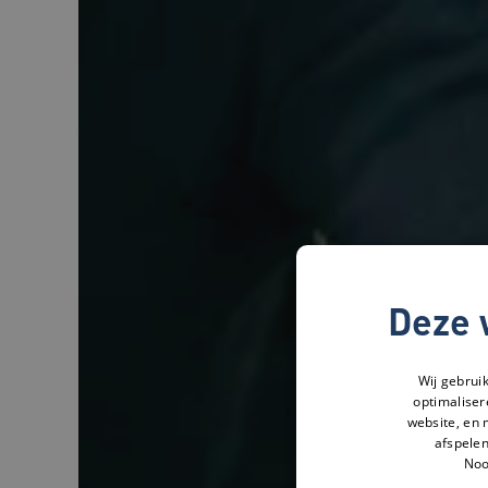
Deze 
Wij gebrui
optimaliser
website, en 
afspelen
Noo