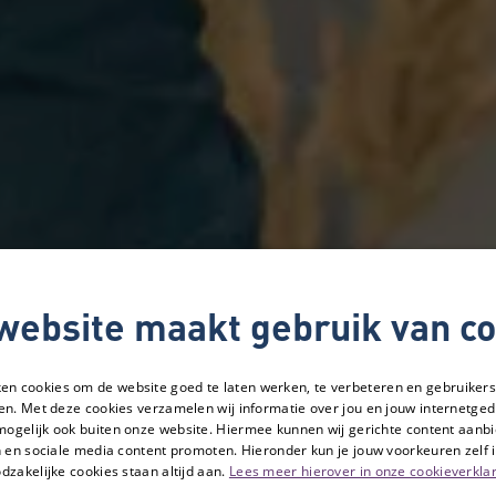
website maakt gebruik van co
ken cookies om de website goed te laten werken, te verbeteren en gebruikers
en. Met deze cookies verzamelen wij informatie over jou en jouw internetge
mogelijk ook buiten onze website. Hiermee kunnen wij gerichte content aanbi
 en sociale media content promoten. Hieronder kun je jouw voorkeuren zelf i
dzakelijke cookies staan altijd aan.
Lees meer hierover in onze cookieverklar