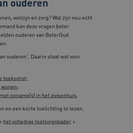
an ouderen
 extra
 op duur gebaseerde
S (ALB).
nen, welzijn en zorg? Wat zijn nou echt
iemand kan deze vragen beter
telden ouderen van BeterOud
zorgen dat de surfsessie
lfde server wordt gestuurd
e behouden.
ten.
ssessies op de website te
rden onthouden tijdens
an ouderen'. Daarin staat wat voor
emming van de gebruiker
de site op te slaan. Het
g van de bezoeker met
de toekomst
;
 en instellingen, zodat
toekomstige sessies.
k wonen
;
s die draaien op het
 met opname(s) in het ziekenhuis
.
 gebruikt voor
e verzoeken om
ie naar dezelfde server
 en een korte toelichting te lezen.
kerssessie op de website
jk
het volledige toetsingskader
+
 de betrokkenheid van