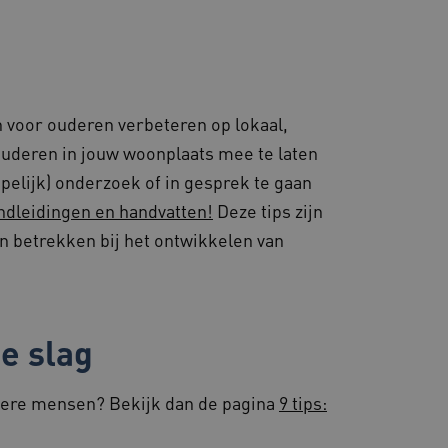
steuning met CORS-use-
 extra
 op duur gebaseerde
S (ALB).
en consistente en
ren door het beheer van
or te zorgen dat
 naar dezelfde server in
en voor ouderen verbeteren op lokaal,
 ouderen in jouw woonplaats mee te laten
pelijk) onderzoek of in gesprek te gaan
eid te maken tussen
handleidingen en handvatten!
Deze tips zijn
ebsite, om geldige
ruik van hun website.
n betrekken bij het ontwikkelen van
ostiek en
 te zorgen voor
t volgt gebruikerssessies
ceren en op te lossen.
ostingplatform en het
e slag
ze cookie ervoor dat
e altijd door dezelfde
.
dere mensen? Bekijk dan de pagina
9 tips:
d met het uitbalanceren
ezoekerspagina verzoeken
 in elke surfsessie.