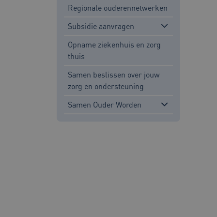
Regionale ouderennetwerken
Subsidie aanvragen
__Secure-ROLLOUT_TOKE
Google Privacy Poli
Opname ziekenhuis en zorg
thuis
x-ms-routing-name
Samen beslissen over jouw
UMB_SESSION
zorg en ondersteuning
Samen Ouder Worden
VISITOR_PRIVACY_METAD
ARRAffinity
ga_session_duration