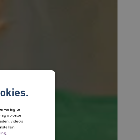
okies.
ervaring te
drag op onze
eden, video’s
nstellen.
ing.