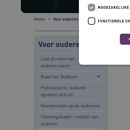
NOODZAKELIJKE
Home
Voor ouderen
FUNCTIONELE C
Voor ouderen
Laat de stem van
ouderen horen
Raad van Ouderen
Nood
Podcastserie: ouderen
Deze functionele en technis
uw privacy.
spreken zich uit
Naam
Voorbereiden op de toekomst
BCSessionID
Toetsingskader: meetlat van
ouderen
AWSALBCORS