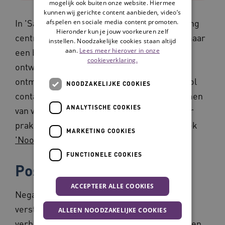
mogelijk ook buiten onze website. Hiermee
kunnen wij gerichte content aanbieden, video’s
In 'Samen Ouder Worden' staat de overtuiging
afspelen en sociale media content promoten.
Hieronder kun je jouw voorkeuren zelf
centraal dat ouderen geen doelgroep zijn, maar
instellen. Noodzakelijke cookies staan altijd
aan.
Lees meer hierover in onze
een bron van kracht, kennis en talent. We
cookieverklaring.
ontwikkelen nieuwe manieren om elkaar te
ontmoeten en mee te doen- van betekenisvol
NOODZAKELIJKE COOKIES
contact tussen generaties tot flexibele vormen
ANALYTISCHE COOKIES
van vrijwillige inzet. De inzichten uit vier jaar
praktijkervaring zijn gebundeld in het e-boek
MARKETING COOKIES
'Nooit te oud om te beginnen'
.
FUNCTIONELE COOKIES
Positieve beeldvorming
ACCEPTEER ALLE COOKIES
Negatieve stereotypen over ouder worden
versterken afstand en onderwaardering, en
ALLEEN NOODZAKELIJKE COOKIES
verhinderen dat ouderen in hun kracht worden