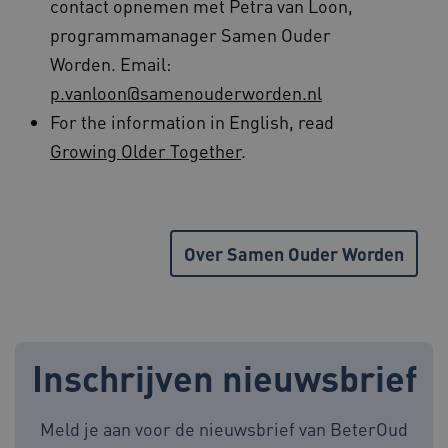
contact opnemen met Petra van Loon,
programmamanager Samen Ouder
Worden. Email:
p.vanloon@samenouderworden.nl
Google Privacy Policy
For the information in English, read
__Secure-ROLLOUT_TOKEN
.youtube.com
5 maande
weken
Growing Older Together
.
x-ms-routing-name
59 minut
Microsoft
55 second
.www.beteroud.nl
Over Samen Ouder Worden
UMB_SESSION
www.beteroud.nl
Sessie
Inschrijven nieuwsbrief
VISITOR_PRIVACY_METADATA
5 maande
YouTube
weken
.youtube.com
Meld je aan voor de nieuwsbrief van BeterOud