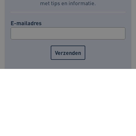
met tips en informatie.
E-mailadres
ARRAffinity
Sessie
Microsoft
Corporation
.www.beteroud.nl
Voor meer informatie over de verwerking van
persoonsgegevens, zie onze
privacyverklaring
.
ga_session_duration
www.beteroud.nl
30 minut
BeterOud op social media:
Ga naar de LinkedI
Ga naar de Fa
AWSALBCORS
1 week
Amazon.com Inc.