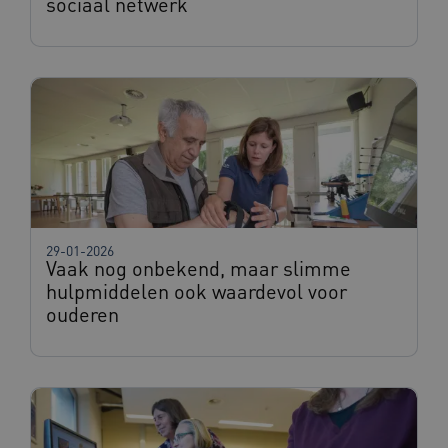
sociaal netwerk
Microsoft
Corporation
.www.beteroud.nl
ga_session_duration
www.beteroud.nl
30 minut
29-01-2026
Vaak nog onbekend, maar slimme
hulpmiddelen ook waardevol voor
AWSALBCORS
1 week
Amazon.com Inc.
ouderen
f765.beteroud.nl