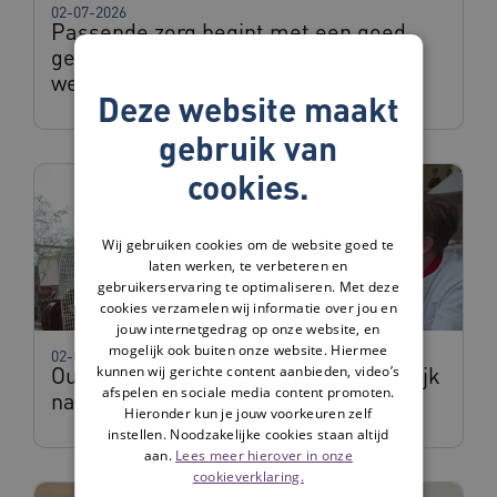
02-07-2026
Passende zorg begint met een goed
gesprek – en dat voeren we nog te
weinig
Deze website maakt
gebruik van
cookies.
Wij gebruiken cookies om de website goed te
laten werken, te verbeteren en
gebruikerservaring te optimaliseren. Met deze
cookies verzamelen wij informatie over jou en
jouw internetgedrag op onze website, en
mogelijk ook buiten onze website. Hiermee
02-06-2026
Ouderen in kwetsbare positie thuis: kijk
kunnen wij gerichte content aanbieden, video’s
afspelen en sociale media content promoten.
naar hele plaatje
Hieronder kun je jouw voorkeuren zelf
instellen. Noodzakelijke cookies staan altijd
aan.
Lees meer hierover in onze
cookieverklaring.