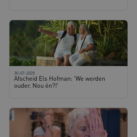
ARRAffinitySameSite
Sessie
Microsoft
Corporation
.www.beteroud.nl
ASLBSACORS
www.beteroud.nl
Sessie
30-07-2025
Afscheid Els Hofman: 'We worden
ouder. Nou én?!'
CookieScriptConsent
1 jaar
CookieScript
www.beteroud.nl