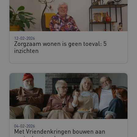
x-ms-routing-name
59 minut
Microsoft
55 second
.www.beteroud.nl
12-02-2026
Zorgzaam wonen is geen toeval: 5
UMB_SESSION
www.beteroud.nl
Sessie
inzichten
VISITOR_PRIVACY_METADATA
5 maande
YouTube
weken
.youtube.com
04-02-2026
Met Vriendenkringen bouwen aan
ARRAffinity
Sessie