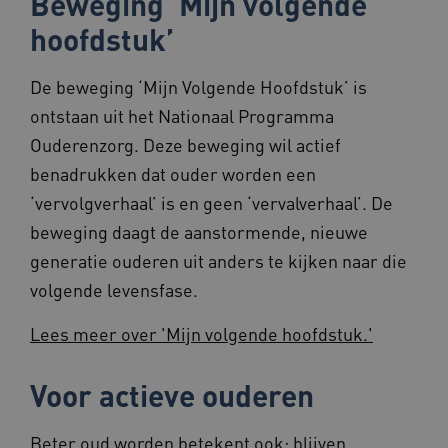
Beweging ‘Mijn volgende
VISITOR_PRIVACY_METADATA
5 maande
YouTube
weken
.youtube.com
hoofdstuk’
De beweging ‘Mijn Volgende Hoofdstuk’ is
ontstaan uit het Nationaal Programma
Ouderenzorg. Deze beweging wil actief
benadrukken dat ouder worden een
‘vervolgverhaal’ is en geen ‘vervalverhaal’. De
ARRAffinity
Sessie
Microsoft
Corporation
beweging daagt de aanstormende, nieuwe
.www.beteroud.nl
generatie ouderen uit anders te kijken naar die
volgende levensfase.
Lees meer over 'Mijn volgende hoofdstuk.'
ga_session_duration
www.beteroud.nl
30 minut
Voor actieve ouderen
Beter oud worden betekent ook: blijven