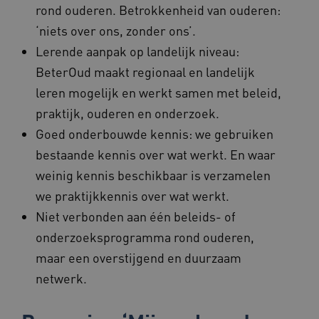
rond ouderen. Betrokkenheid van ouderen:
AWSALBCORS
1 week
Amazon.com Inc.
‘niets over ons, zonder ons’.
vilans.blueconic.net
Lerende aanpak op landelijk niveau:
BeterOud maakt regionaal en landelijk
leren mogelijk en werkt samen met beleid,
praktijk, ouderen en onderzoek.
Google Privacy Policy
Goed onderbouwde kennis: we gebruiken
__Secure-ROLLOUT_TOKEN
.youtube.com
5 maande
weken
bestaande kennis over wat werkt. En waar
x-ms-routing-name
59 minut
Microsoft
weinig kennis beschikbaar is verzamelen
55 second
.www.beteroud.nl
we praktijkkennis over wat werkt.
Niet verbonden aan één beleids- of
onderzoeksprogramma rond ouderen,
maar een overstijgend en duurzaam
UMB_SESSION
www.beteroud.nl
Sessie
netwerk.