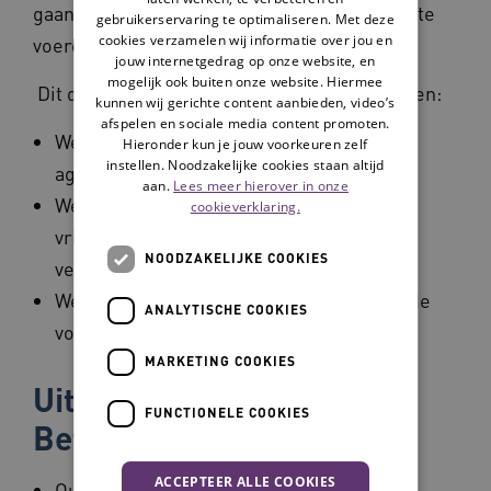
gaan en daarbij zoveel mogelijk eigen regie te
gebruikerservaring te optimaliseren. Met deze
cookies verzamelen wij informatie over jou en
voeren.
jouw internetgedrag op onze website, en
mogelijk ook buiten onze website. Hiermee
Dit doet BeterOud op de volgende 3 manieren:
kunnen wij gerichte content aanbieden, video’s
afspelen en sociale media content promoten.
We zetten actuele vraagstukken op de
Hieronder kun je jouw voorkeuren zelf
instellen. Noodzakelijke cookies staan altijd
agenda.
aan.
Lees meer hierover in onze
We verbinden ouderen, mantelzorgers,
cookieverklaring.
vrijwilligers en professionals uit
NOODZAKELIJKE COOKIES
verschillende werkvelden.
We inspireren met goede en vernieuwende
ANALYTISCHE COOKIES
voorbeelden.
MARKETING COOKIES
Uitgangspunten van
FUNCTIONELE COOKIES
BeterOud
ACCEPTEER ALLE COOKIES
Ouderenparticipatie: ouderen zijn