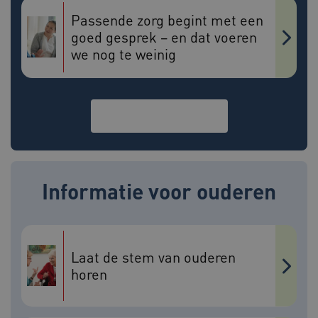
Passende zorg begint met een
Google Privacy Policy
goed gesprek – en dat voeren
__Secure-ROLLOUT_TOKEN
.youtube.com
5 maande
weken
we nog te weinig
x-ms-routing-name
59 minut
Microsoft
55 second
.www.beteroud.nl
Bekijk alle verhalen
UMB_SESSION
www.beteroud.nl
Sessie
Informatie voor ouderen
VISITOR_PRIVACY_METADATA
5 maande
YouTube
weken
.youtube.com
Laat de stem van ouderen
horen