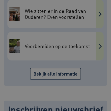
Wie zitten er in de Raad van
Ouderen? Even voorstellen
ARRAffinity
Sessie
Microsoft
Corporation
.www.beteroud.nl
Voorbereiden op de toekomst
ga_session_duration
www.beteroud.nl
30 minut
Bekijk alle informatie
AWSALBCORS
1 week
Amazon.com Inc.
f765.beteroud.nl
Inschrijven nieuwsbrief