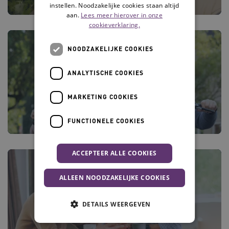
instellen. Noodzakelijke cookies staan altijd
aan.
Lees meer hierover in onze
cookieverklaring.
NOODZAKELIJKE COOKIES
ANALYTISCHE COOKIES
Gezond leven
MARKETING COOKIES
FUNCTIONELE COOKIES
ACCEPTEER ALLE COOKIES
ALLEEN NOODZAKELIJKE COOKIES
Veilig mobiel blijven
DETAILS WEERGEVEN