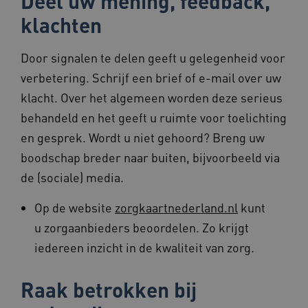
Deel uw mening, feedback,
klachten
Door signalen te delen geeft u gelegenheid voor
VISITOR_PRIVACY_METADATA
5 maande
YouTube
weken
.youtube.com
verbetering. Schrijf een brief of e-mail over uw
klacht. Over het algemeen worden deze serieus
behandeld en het geeft u ruimte voor toelichting
en gesprek. Wordt u niet gehoord? Breng uw
boodschap breder naar buiten, bijvoorbeeld via
de (sociale) media.
ARRAffinity
Sessie
Microsoft
Op de website
zorgkaartnederland.nl
kunt
Corporation
.www.beteroud.nl
u zorgaanbieders beoordelen. Zo krijgt
iedereen inzicht in de kwaliteit van zorg.
Raak betrokken bij