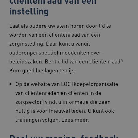
cliëntenraad van een
instelling
Laat als oudere uw stem horen door lid te
worden van een cliëntenraad van een
AWSALBCORS
1 week
Amazon.com Inc.
vilans.blueconic.net
zorginstelling. Daar kunt u vanuit
ouderenperspectief meedenken over
beleidszaken. Bent u lid van een cliëntenraad?
Kom goed beslagen ten ijs.
Google Privacy Policy
Op de website van LOC (koepelorganisatie
__Secure-ROLLOUT_TOKEN
.youtube.com
5 maande
weken
van cliëntenraden en cliënten in de
x-ms-routing-name
59 minut
Microsoft
zorgsector) vindt u informatie die zeer
55 second
.www.beteroud.nl
nuttig is voor (nieuwe) leden. U kunt ook
trainingen volgen.
Lees meer
.
UMB_SESSION
www.beteroud.nl
Sessie