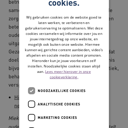
cookies.
betrokken. Goede afstemming en
samenwerking is een voorwaarde voor goede
zorg. De regionale netwerken werken aan een
Wij gebruiken cookies om de website goed te
laten werken, te verbeteren en
betere samenwerking in de regio om zo de
gebruikerservaring te optimaliseren. Met deze
cookies verzamelen wij informatie over jou en
ouderenzorg te verbeteren. Met als
jouw internetgedrag op onze website, en
uitgangspunt de wensen van ouderen zelf.
mogelijk ook buiten onze website. Hiermee
kunnen wij gerichte content aanbieden, video’s
Gezamenlijk zetten zij projecten op om aan dat
afspelen en sociale media content promoten.
doel te werken. Ze ontwikkelen nieuwe kennis
Hieronder kun je jouw voorkeuren zelf
instellen. Noodzakelijke cookies staan altijd
bijvoorbeeld over betere preventie, diagnostiek,
aan.
Lees meer hierover in onze
behandeling en organisatie van zorg. En
cookieverklaring.
verspreiden deze kennis.
NOODZAKELIJKE COOKIES
Hier vindt u de contactgegevens van een
ANALYTISCHE COOKIES
netwerk bij u in de buurt.
Mieke van der Ven is lid van het
MARKETING COOKIES
ouderenmantelzorgforum van GENERO. Zij vertelt