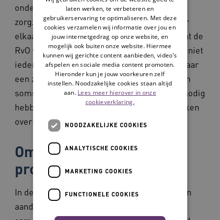
ondersteunen. Deze ontwikkeling van de
laten werken, te verbeteren en
gebruikerservaring te optimaliseren. Met deze
zorgzame samenleving, waarin mensen naar
cookies verzamelen wij informatie over jou en
elkaar omzien en elkaar helpen, ondersteunt de
jouw internetgedrag op onze website, en
mogelijk ook buiten onze website. Hiermee
RvO van harte. Tegelijkertijd ziet de RvO dat niet
kunnen wij gerichte content aanbieden, video’s
iedereen mee kan doen aan deze transitie naar
afspelen en sociale media content promoten.
Hieronder kun je jouw voorkeuren zelf
een zorgzame samenleving. Ouderen krijgen
instellen. Noodzakelijke cookies staan altijd
soms niet de zorg en ondersteuning die zij nodig
aan.
Lees meer hierover in onze
cookieverklaring.
hebben, mantelzorgers en buurtgenoten raken
overbelast.
NOODZAKELIJKE COOKIES
Omzien naar elkaar en
ANALYTISCHE COOKIES
professionele zorg
MARKETING COOKIES
In de zorgzame samenleving hebben mensen
FUNCTIONELE COOKIES
aandacht voor elkaar. Een boodschap doen,