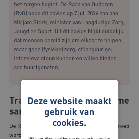
het zorgen begint. De Raad van Ouderen
(RvO) bood dit advies op 7 juli 2026 aan aan
Mirjam Sterk, minister van Langdurige Zorg,
Jeugd en Sport. Uit dit advies blijkt duidelijk
dat mensen bereid zijn om elkaar te helpen,
maar geen (fysieke) zorg, of langdurige,
intensieve steun kunnen en willen bieden
aan buurtgenoten.
Transitie naar een zorgzame
Deze website maakt
samenleving
gebruik van
cookies.
De RvO stelt vast dat er steeds vaker een beroep
wordt gedaan op buurtgenoten om elkaar te
Wij gebruiken cookies om de website goed te