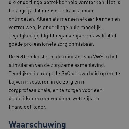
die onderlinge betrokkenheid versterken. Het is
belangrijk dat mensen elkaar kunnen
ontmoeten. Alleen als mensen elkaar kennen en
AWSALBCORS
1 week
Amazon.com Inc.
f765.beteroud.nl
vertrouwen, is onderlinge hulp mogelijk.
Tegelijkertijd blijft toegankelijke en kwalitatief
goede professionele zorg onmisbaar.
De RvO ondersteunt de minister van VWS in het
stimuleren van de zorgzame samenleving.
ASLBSA
www.beteroud.nl
Sessie
Tegelijkertijd roept de RvO de overheid op om te
blijven investeren in de zorg en in
zorgprofessionals, en te zorgen voor een
duidelijker en eenvoudiger wettelijk en
financieel kader.
__Secure-YNID
.youtube.com
5 maande
weken
Waarschuwing
__cf_bm
29 minut
Cloudflare Inc.