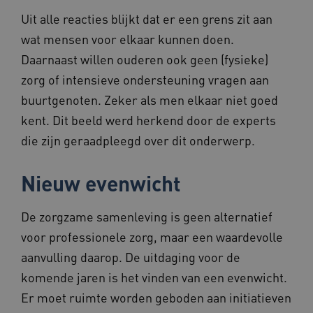
Uit alle reacties blijkt dat er een grens zit aan
VISITOR_PRIVACY_METADATA
5 maande
YouTube
weken
.youtube.com
wat mensen voor elkaar kunnen doen.
Daarnaast willen ouderen ook geen (fysieke)
zorg of intensieve ondersteuning vragen aan
buurtgenoten. Zeker als men elkaar niet goed
kent. Dit beeld werd herkend door de experts
die zijn geraadpleegd over dit onderwerp.
ARRAffinity
Sessie
Microsoft
Corporation
Nieuw evenwicht
.www.beteroud.nl
De zorgzame samenleving is geen alternatief
voor professionele zorg, maar een waardevolle
aanvulling daarop. De uitdaging voor de
komende jaren is het vinden van een evenwicht.
ga_session_duration
www.beteroud.nl
30 minut
Er moet ruimte worden geboden aan initiatieven