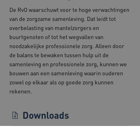
57 second
.vimeo.com
De RvO waarschuwt voor te hoge verwachtingen
van de zorgzame samenleving. Dat leidt tot
overbelasting van mantelzorgers en
TiPMix
.www.beteroud.nl
59 minut
buurtgenoten of tot het wegvallen van
55 second
noodzakelijke professionele zorg. Alleen door
de balans te bewaken tussen hulp uit de
samenleving en professionele zorg, kunnen we
bouwen aan een samenleving waarin ouderen
zowel op elkaar als op goede zorg kunnen
ARRAffinitySameSite
Sessie
Microsoft
rekenen.
Corporation
.www.beteroud.nl
Downloads
ASLBSACORS
www.beteroud.nl
Sessie
grenzen aan zorgzame samenleving