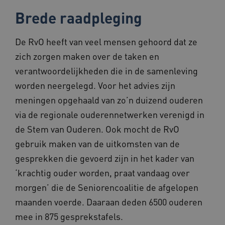
Brede raadpleging
AWSALBCORS
1 week
Amazon.com Inc.
vilans.blueconic.net
De RvO heeft van veel mensen gehoord dat ze
zich zorgen maken over de taken en
verantwoordelijkheden die in de samenleving
worden neergelegd. Voor het advies zijn
Google Privacy Policy
meningen opgehaald van zo’n duizend ouderen
__Secure-ROLLOUT_TOKEN
.youtube.com
5 maande
weken
via de regionale ouderennetwerken verenigd in
x-ms-routing-name
59 minut
Microsoft
de Stem van Ouderen. Ook mocht de RvO
55 second
.www.beteroud.nl
gebruik maken van de uitkomsten van de
gesprekken die gevoerd zijn in het kader van
‘krachtig ouder worden, praat vandaag over
morgen’ die de Seniorencoalitie de afgelopen
UMB_SESSION
www.beteroud.nl
Sessie
maanden voerde. Daaraan deden 6500 ouderen
mee in 875 gesprekstafels.