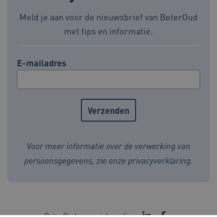
Meld je aan voor de nieuwsbrief van BeterOud
met tips en informatie.
AWSALBCORS
1 week
Amazon.com Inc.
vilans.blueconic.net
E-mailadres
Google Privacy Policy
__Secure-ROLLOUT_TOKEN
.youtube.com
5 maande
weken
x-ms-routing-name
59 minut
Microsoft
55 second
.www.beteroud.nl
Voor meer informatie over de verwerking van
persoonsgegevens, zie onze
privacyverklaring
.
UMB_SESSION
www.beteroud.nl
Sessie
BeterOud op social media: