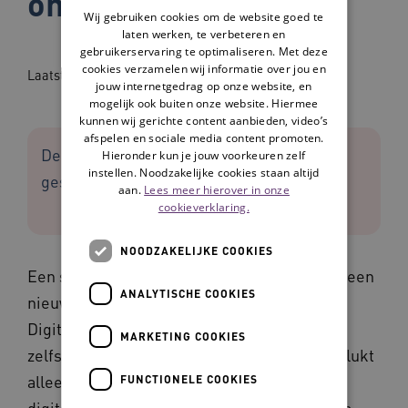
ondersteuning
Wij gebruiken cookies om de website goed te
laten werken, te verbeteren en
gebruikerservaring te optimaliseren. Met deze
cookies verzamelen wij informatie over jou en
Laatst bijgewerkt op: 11-03-2026
jouw internetgedrag op onze website, en
mogelijk ook buiten onze website. Hiermee
kunnen wij gerichte content aanbieden, video’s
afspelen en sociale media content promoten.
De Raad van Ouderen heeft een advies
Hieronder kun je jouw voorkeuren zelf
instellen. Noodzakelijke cookies staan altijd
geschreven over digitalisering.
aan.
Lees meer hierover in onze
cookieverklaring.
NOODZAKELIJKE COOKIES
Een samenleving die modern wil zijn, mag geen
ANALYTISCHE COOKIES
nieuwe vormen van uitsluiting organiseren.
Digitalisering moet bijdragen aan
MARKETING COOKIES
zelfstandigheid en passende zorg. Maar dat lukt
alleen wanneer niemand wordt gedwongen
FUNCTIONELE COOKIES
digitaal vaardig te zijn om toegang tot zorg te