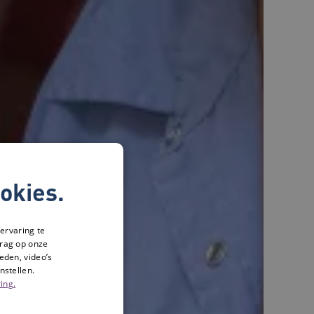
okies.
ervaring te
drag op onze
eden, video’s
nstellen.
ing.