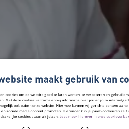
website maakt gebruik van co
ken cookies om de website goed te laten werken, te verbeteren en gebruikers
en. Met deze cookies verzamelen wij informatie over jou en jouw internetge
mogelijk ook buiten onze website. Hiermee kunnen wij gerichte content aanbi
 en sociale media content promoten. Hieronder kun je jouw voorkeuren zelf i
dzakelijke cookies staan altijd aan.
Lees meer hierover in onze cookieverklar