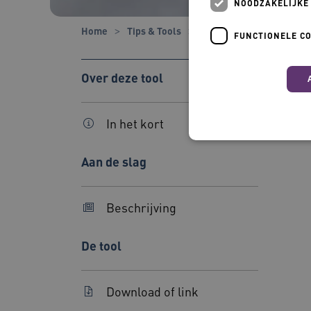
NOODZAKELIJKE
Home
Tips & Tools
Tools
Toetsingskader
FUNCTIONELE C
Over deze tool
In het kort
Aan de slag
Nood
Deze functionele en technis
Beschrijving
uw privacy.
Naam
De tool
BCSessionID
Download of link
AWSALBCORS