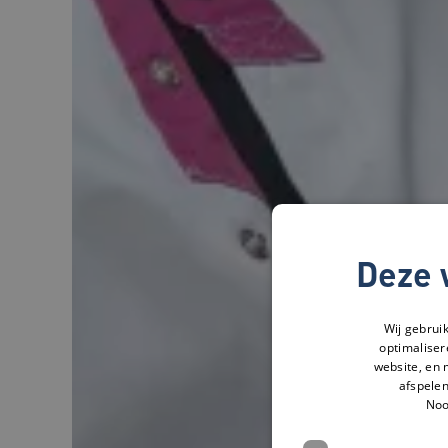
Deze 
Wij gebrui
optimaliser
website, en 
afspelen
Noo