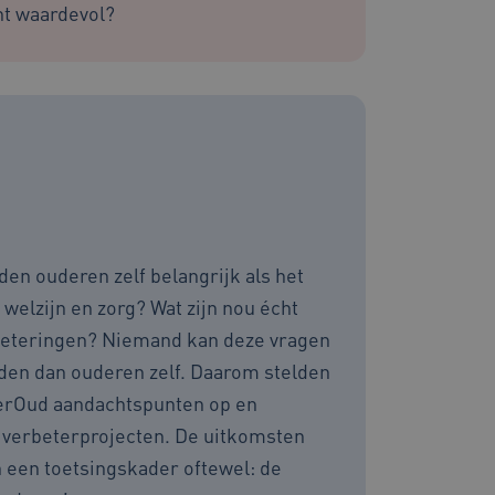
 op duur gebaseerde
ht waardevol?
S (ALB).
zorgen dat de surfsessie
lfde server wordt gestuurd
e behouden.
ssessies op de website te
rden onthouden tijdens
emming van de gebruiker
de site op te slaan. Het
g van de bezoeker met
en ouderen zelf belangrijk als het
 en instellingen, zodat
toekomstige sessies.
welzijn en zorg? Wat zijn nou écht
s die draaien op het
beteringen? Niemand kan deze vragen
 gebruikt voor
e verzoeken om
den dan ouderen zelf. Daarom stelden
ie naar dezelfde server
erOud aandachtspunten op en
kerssessie op de website
 de betrokkenheid van
 verbeterprojecten. De uitkomsten
n een toetsingskader oftewel: de
steuning met CORS-use-
 extra