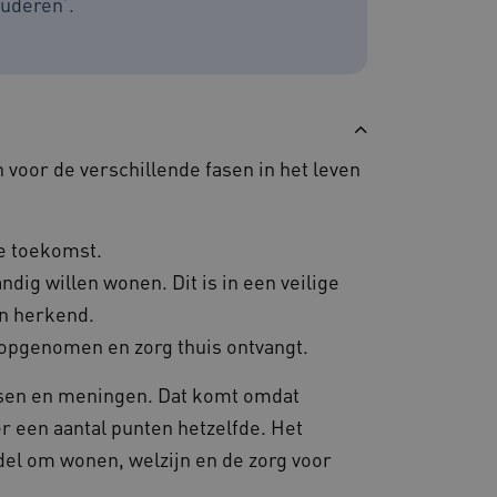
ouderen’.
 op duur gebaseerde
S (ALB).
en consistente en
ren door het beheer van
or te zorgen dat
 naar dezelfde server in
voor de verschillende fasen in het leven
eid te maken tussen
ebsite, om geldige
ruik van hun website.
de toekomst.
ostiek en
dig willen wonen. Dit is in een veilige
 te zorgen voor
t volgt gebruikerssessies
en herkend.
ceren en op te lossen.
 opgenomen en zorg thuis ontvangt.
ostingplatform en het
ze cookie ervoor dat
e altijd door dezelfde
nsen en meningen. Dat komt omdat
.
r een aantal punten hetzelfde. Het
d met het uitbalanceren
ezoekerspagina verzoeken
el om wonen, welzijn en de zorg voor
 in elke surfsessie.
ie-Script.com-service om