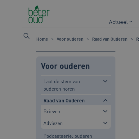
Naar hoofdinhoud
Naar footer
Actueel
Home
Voor ouderen
Raad van Ouderen
R
Voor ouderen
Laat de stem van
ouderen horen
Raad van Ouderen
Brieven
Adviezen
Podcastserie: ouderen