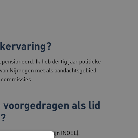
rkervaring?
epensioneerd. Ik heb dertig jaar politieke
d van Nijmegen met als aandachtsgebied
se commissies.
e voorgedragen als lid
n?
io Nijmegen Op Een Lijn (NOEL).