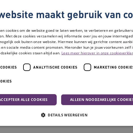
website maakt gebruik van co
Hoe ben je hierin actief?
ken cookies om de website goed te laten werken, te verbeteren en gebruikers
Ik ben actief in de werkgroep Wonen en Ouderenmi
en. Met deze cookies verzamelen wij informatie over jou en jouw internetge
mogelijk ook buiten onze website. Hiermee kunnen wij gerichte content aanbi
Overleg Zorg Oudere Migranten (OZOM).
 en sociale media content promoten. Hieronder kun je jouw voorkeuren zelf i
dzakelijke cookies staan altijd aan.
Lees meer hierover in onze cookieverklar
Hoe wil je bijdragen aan 
 COOKIES
ANALYTISCHE COOKIES
MARKETING COOKIE
van Ouderen?
OOKIES
Door mijn bestuurlijke ervaring en betrokkenheid
ACCEPTEER ALLE COOKIES
ALLEEN NOODZAKELIJKE COOKIE
gebied van ouderen, zorg en welzijn wil ik in div
leveren in het wel en wee van ouderen.
DETAILS WEERGEVEN