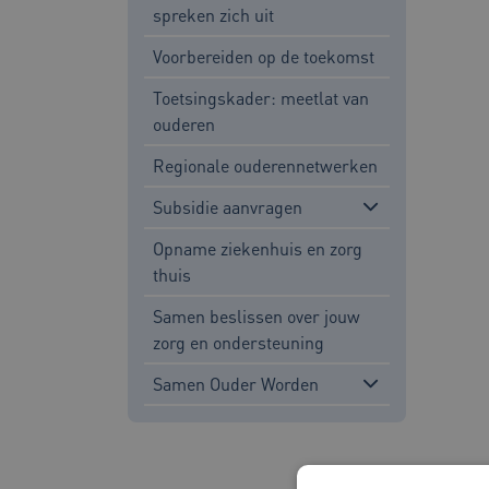
spreken zich uit
Voorbereiden op de toekomst
Toetsingskader: meetlat van
ouderen
Regionale ouderennetwerken
Subsidie aanvragen
Opname ziekenhuis en zorg
thuis
Samen beslissen over jouw
zorg en ondersteuning
Samen Ouder Worden