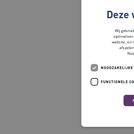
Deze 
Wij gebrui
optimaliser
website, en 
afspelen
Noo
NOODZAKELIJKE
FUNCTIONELE C