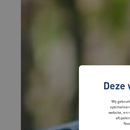
Deze 
Wij gebrui
optimaliser
website, en 
afspelen
Noo