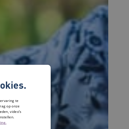
okies.
ervaring te
drag op onze
eden, video’s
nstellen.
ing.