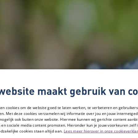
website maakt gebruik van co
ken cookies om de website goed te laten werken, te verbeteren en gebruikers
en. Met deze cookies verzamelen wij informatie over jou en jouw internetge
mogelijk ook buiten onze website. Hiermee kunnen wij gerichte content aanbi
 en sociale media content promoten. Hieronder kun je jouw voorkeuren zelf i
dzakelijke cookies staan altijd aan.
Lees meer hierover in onze cookieverklar