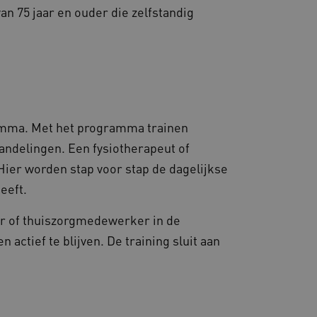
steuning met CORS-use-
an 75 jaar en ouder die zelfstandig
 extra
 op duur gebaseerde
S (ALB).
en consistente en
ren door het beheer van
or te zorgen dat
 naar dezelfde server in
amma. Met het programma trainen
andelingen. Een fysiotherapeut of
eid te maken tussen
ebsite, om geldige
ruik van hun website.
 Hier worden stap voor stap de dagelijkse
ostiek en
heeft.
 te zorgen voor
t volgt gebruikerssessies
ceren en op te lossen.
er of thuiszorgmedewerker in de
ostingplatform en het
 actief te blijven. De training sluit aan
ze cookie ervoor dat
e altijd door dezelfde
.
d met het uitbalanceren
ezoekerspagina verzoeken
 in elke surfsessie.