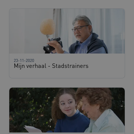
57 second
.vimeo.com
TiPMix
.www.beteroud.nl
59 minut
55 second
23-11-2020
Mijn verhaal - Stadstrainers
ARRAffinitySameSite
Sessie
Microsoft
Corporation
.www.beteroud.nl
ASLBSACORS
www.beteroud.nl
Sessie