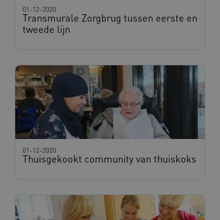
01-12-2020
VISITOR_PRIVACY_METADATA
5 maande
YouTube
Transmurale Zorgbrug tussen eerste en
weken
.youtube.com
tweede lijn
ARRAffinity
Sessie
Microsoft
Corporation
.www.beteroud.nl
01-12-2020
Thuisgekookt community van thuiskoks
ga_session_duration
www.beteroud.nl
30 minut