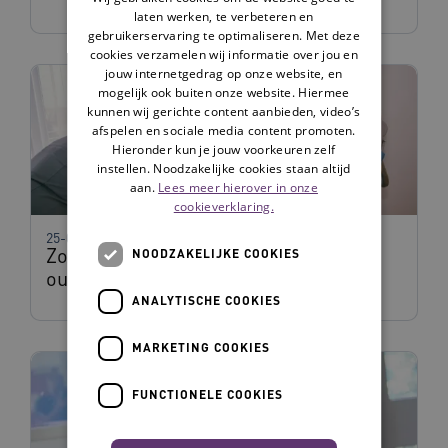
laten werken, te verbeteren en
gebruikerservaring te optimaliseren. Met deze
cookies verzamelen wij informatie over jou en
jouw internetgedrag op onze website, en
mogelijk ook buiten onze website. Hiermee
kunnen wij gerichte content aanbieden, video’s
afspelen en sociale media content promoten.
Hieronder kun je jouw voorkeuren zelf
instellen. Noodzakelijke cookies staan altijd
aan.
Lees meer hierover in onze
cookieverklaring.
25-03-2022
Zorg uit Voorzorg: zorg op maat voor
NOODZAKELIJKE COOKIES
ouderen in een kwetsbare positie
ANALYTISCHE COOKIES
MARKETING COOKIES
FUNCTIONELE COOKIES