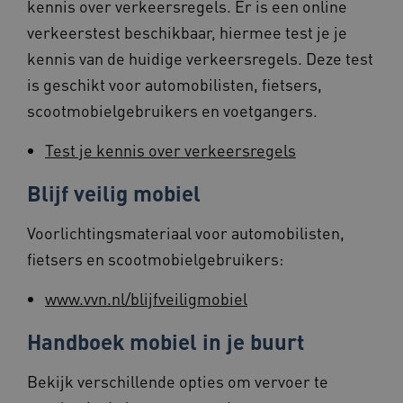
kennis over verkeersregels. Er is een online
VISITOR_PRIVACY_METADATA
5 maande
YouTube
weken
verkeerstest beschikbaar, hiermee test je je
.youtube.com
kennis van de huidige verkeersregels. Deze test
is geschikt voor automobilisten, fietsers,
scootmobielgebruikers en voetgangers.
Test je kennis over verkeersregels
Blijf veilig mobiel
ARRAffinity
Sessie
Microsoft
Corporation
.www.beteroud.nl
Voorlichtingsmateriaal voor automobilisten,
fietsers en scootmobielgebruikers:
www.vvn.nl/blijfveiligmobiel
Handboek mobiel in je buurt
ga_session_duration
www.beteroud.nl
30 minut
​Bekijk verschillende opties om vervoer te