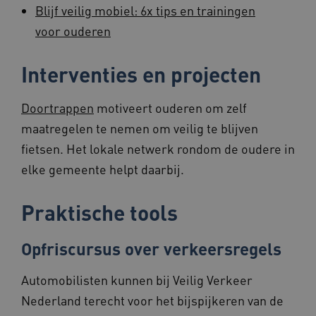
Blijf veilig mobiel: 6x tips en trainingen
voor ouderen
AWSALBCORS
1 week
Amazon.com Inc.
vilans.blueconic.net
Interventies en projecten
Doortrappen
motiveert ouderen om zelf
Google Privacy Policy
maatregelen te nemen om veilig te blijven
__Secure-ROLLOUT_TOKEN
.youtube.com
5 maande
fietsen. Het lokale netwerk rondom de oudere in
weken
elke gemeente helpt daarbij.
x-ms-routing-name
59 minut
Microsoft
55 second
.www.beteroud.nl
Praktische tools
Opfriscursus over verkeersregels
UMB_SESSION
www.beteroud.nl
Sessie
Automobilisten kunnen bij Veilig Verkeer
Nederland terecht voor het bijspijkeren van de