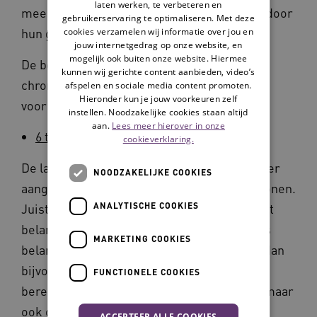
laten werken, te verbeteren en
meerdere of mindere mate beperkt voelen door
gebruikerservaring te optimaliseren. Met deze
hun gezondheid (CBS, 2018).
cookies verzamelen wij informatie over jou en
jouw internetgedrag op onze website, en
mogelijk ook buiten onze website. Hiermee
De beperkingen, vaak veroorzaakt door
kunnen wij gerichte content aanbieden, video’s
chronische aandoeningen, hebben gevolgen
afspelen en sociale media content promoten.
Hieronder kun je jouw voorkeuren zelf
voor de mobiliteit.
instellen. Noodzakelijke cookies staan altijd
aan.
Lees meer hierover in onze
6 tips voor veilige mobiliteit
cookieverklaring.
De laatste jaren worden ouderen steeds meer
NOODZAKELIJKE COOKIES
aangemoedigd om langer thuis te blijven wonen.
ANALYTISCHE COOKIES
Juist voor deze thuiswonende ouderen is het
belangrijk om mobiel te blijven. Mobiliteit is
MARKETING COOKIES
belangrijk voor hun sociale basis. Het gaat dan
bijvoorbeeld om de aanwezigheid en
FUNCTIONELE COOKIES
bereikbaarheid van fysieke voorzieningen, maar
ook om contact met anderen.
ACCEPTEER ALLE COOKIES