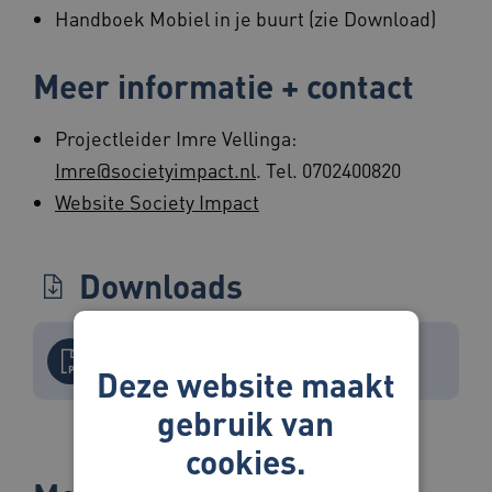
Handboek Mobiel in je buurt (zie Download)
Meer informatie + contact
Projectleider Imre Vellinga:
Imre@societyimpact.nl
. Tel. 0702400820
Website Society Impact
Downloads
handboek mobiel in de buurt
Deze website maakt
gebruik van
cookies.