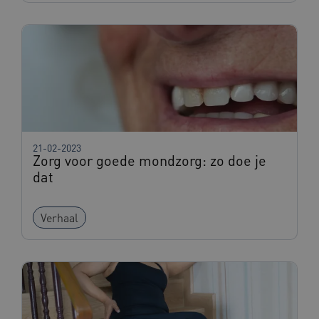
VISITOR_PRIVACY_METADATA
5 maande
YouTube
weken
.youtube.com
21-02-2023
Zorg voor goede mondzorg: zo doe je
dat
ARRAffinity
Sessie
Microsoft
Corporation
.www.beteroud.nl
Verhaal
ga_session_duration
www.beteroud.nl
30 minut