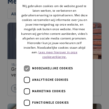
Meer over dit project
Wij gebruiken cookies om de website goed te
laten werken, te verbeteren en
Alles
Tip
Tool
Verhaal
gebruikerservaring te optimaliseren. Met deze
cookies verzamelen wij informatie over jou en
jouw internetgedrag op onze website, en
mogelijk ook buiten onze website. Hiermee
kunnen wij gerichte content aanbieden, video’s
afspelen en sociale media content promoten.
Hieronder kun je jouw voorkeuren zelf
instellen. Noodzakelijke cookies staan altijd
aan.
Lees meer hierover in onze
cookieverklaring.
15-04-2026
Grip op eenzaamheid in het
NOODZAKELIJKE COOKIES
verpleeghuis
ANALYTISCHE COOKIES
Tool
MARKETING COOKIES
FUNCTIONELE COOKIES