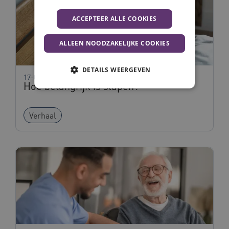
ACCEPTEER ALLE COOKIES
ALLEEN NOODZAKELIJKE COOKIES
DETAILS WEERGEVEN
17-07-2025
Hoe belangrijk is slapen?
Noodzakelijke cookies
Analytische cookies
Verhaal
Marketing cookies
Functionele cookies
Deze functionele en technische cookies zorgen
ervoor dat de website werkt. Deze cookies
worden altijd geplaatst en maken geen inbreuk
op uw privacy.
Naam
Provider
/
Domein
Vervalda
BCSessionID
vilans.blueconic.net
1 jaar 1
maand