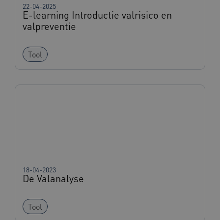
22-04-2025
E-learning Introductie valrisico en
valpreventie
AWSALBCORS
1 week
Amazon.com Inc.
vilans.blueconic.net
Tool
Google Privacy Policy
__Secure-ROLLOUT_TOKEN
.youtube.com
5 maande
weken
x-ms-routing-name
59 minut
Microsoft
55 second
.www.beteroud.nl
18-04-2023
De Valanalyse
UMB_SESSION
www.beteroud.nl
Sessie
Tool