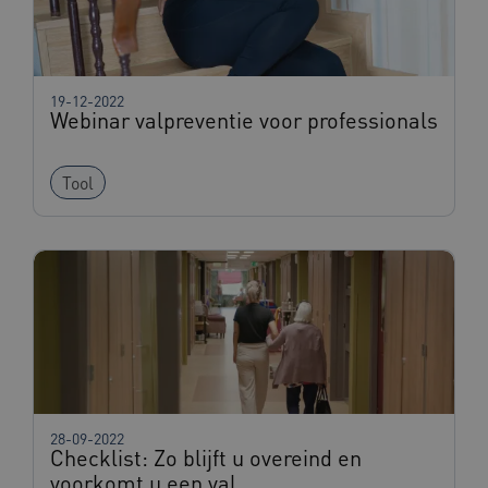
19-12-2022
AWSALBCORS
1 week
Amazon.com Inc.
Webinar valpreventie voor professionals
f765.beteroud.nl
Tool
ASLBSA
www.beteroud.nl
Sessie
28-09-2022
Checklist: Zo blijft u overeind en
__Secure-YNID
.youtube.com
5 maande
weken
voorkomt u een val