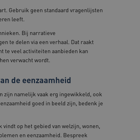
emming van de gebruiker
aart. Gebruik geen standaard vragenlijsten
de site op te slaan. Het
g van de bezoeker met
deren leeft.
 en instellingen, zodat
toekomstige sessies.
nieken. Bij narratieve
s die draaien op het
 gebruikt voor
en te delen via een verhaal. Dat raakt
e verzoeken om
ie naar dezelfde server
 te veel activiteiten aanbieden kan
an hen verwacht wordt.
kerssessie op de website
 de betrokkenheid van
van de eenzaamheid
steuning met CORS-use-
 extra
 op duur gebaseerde
S (ALB).
n zijn namelijk vaak erg ingewikkeld, ook
en consistente en
eenzaamheid goed in beeld zijn, bedenk je
ren door het beheer van
or te zorgen dat
 naar dezelfde server in
 vindt op het gebied van welzijn, wonen,
roblemen en eenzaamheid. Bespreek