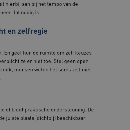
eid te maken tussen
t hierbij aan bij het tempo van de
ebsite, om geldige
ruik van hun website.
nneer dat nodig is.
ostiek en
 te zorgen voor
t volgt gebruikerssessies
ht en zelfregie
ceren en op te lossen.
ostingplatform en het
ze cookie ervoor dat
e altijd door dezelfde
.
. En geef hun de ruimte om zelf keuzes
d met het uitbalanceren
erplicht ze er niet toe. Stel geen open
ezoekerspagina verzoeken
 in elke surfsessie.
ld ook, mensen weten het soms zelf niet
ie-Script.com-service om
.
nthouden. De cookie-
lijk om correct te werken.
ie of biedt praktische ondersteuning. De
ren van de website-
 juiste plaats (dichtbij) beschikbaar
 Het kan ook worden
ssiestatus te behouden.
gebruikers omgaan met de
onderhouden en ervoor te
wser die de