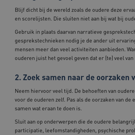
ATA
5 maanden 4
Deze cookie wordt gebruikt om de toest
YouTube
Blijf dicht bij de wereld zoals de oudere deze erv
weken
en privacykeuzes voor hun interactie met 
.youtube.com
registreert gegevens over de toestemmin
en scorelijsten. Die sluiten niet aan bij wat bij ou
betrekking tot verschillende privacybeleid
hun voorkeuren worden gerespecteerd in 
Gebruik in plaats daarvan narratieve gesprekstech
Sessie
Deze cookie wordt ingesteld door website
Microsoft
Windows Azure-cloudplatform. Het wordt
Corporation
gesprekstechnieken nodig je de ander uit ervaring
taakverdeling om ervoor te zorgen dat d
.www.beteroud.nl
bezoekerspagina's tijdens elke browsesess
mensen meer dan veel activiteiten aanbieden. Want
worden gerouteerd.
ouderen juist het gevoel geven dat er (te) veel v
www.beteroud.nl
30 minuten
Deze cookie volgt de duur van een gebrui
om de prestatieanalyse te verbeteren en
gebruikers beter te begrijpen.
2.
Zoek samen naar de oorzaken 
1 week
Voor voortdurende plakkerigheidsonder
Amazon.com Inc.
cases na de Chromium-update, maken we
f765.beteroud.nl
plakkerigheidscookies voor elk van deze
plakkeringsfuncties genaamd AWSALBCOR
Neem hiervoor veel tijd. De behoeften van oudere
www.beteroud.nl
Sessie
Deze cookie wordt meestal gebruikt om e
voor de ouderen zelf. Pas als de oorzaken van de 
efficiënte gebruikerservaring te garande
load balancing op de webserver, om ervo
samen wat eraan te doen is.
gebruikersverzoeken worden doorgestuurd
elke surfsessie.
Sluit aan op onderwerpen die de oudere belangrijk
.youtube.com
5 maanden 4
weken
participatie, leefomstandigheden, psychische p