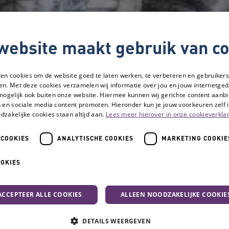
website maakt gebruik van co
ken cookies om de website goed te laten werken, te verbeteren en gebruikers
en. Met deze cookies verzamelen wij informatie over jou en jouw internetge
mogelijk ook buiten onze website. Hiermee kunnen wij gerichte content aanbi
 en sociale media content promoten. Hieronder kun je jouw voorkeuren zelf i
dzakelijke cookies staan altijd aan.
Lees meer hierover in onze cookieverklar
 COOKIES
ANALYTISCHE COOKIES
MARKETING COOKIE
m eenzaamheid bij ouderen
OOKIES
10 Tips: voorkom 
ACCEPTEER ALLE COOKIES
ALLEEN NOODZAKELIJKE COOKIE
ouderen
DETAILS WEERGEVEN