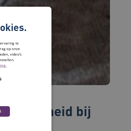
okies.
ervaring te
drag op onze
eden, video’s
nstellen.
ing.
S
eenzaamheid bij
S