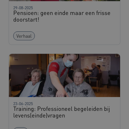
29-08-2025
Pensioen: geen einde maar een frisse
doorstart!
Google Privacy Policy
Verhaal
__Secure-ROLLOUT_TOKEN
.youtube.com
5 maande
weken
x-ms-routing-name
59 minut
Microsoft
55 second
.www.beteroud.nl
UMB_SESSION
www.beteroud.nl
Sessie
23-06-2025
Training: Professioneel begeleiden bij
VISITOR_PRIVACY_METADATA
5 maande
YouTube
levens(einde)vragen
weken
.youtube.com