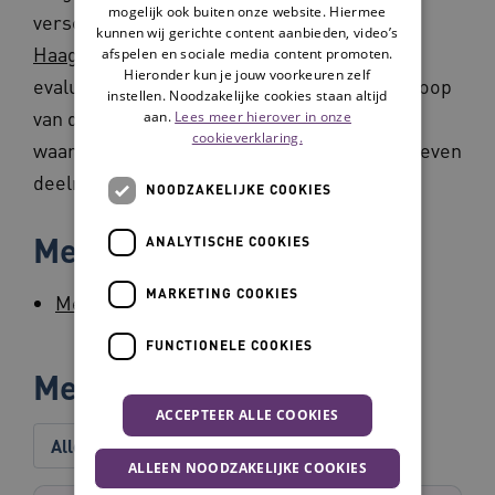
mogelijk ook buiten onze website. Hiermee
verschillende locaties van
WoonZorgcentra
kunnen wij gerichte content aanbieden, video’s
Haaglanden
(WZH) plaatsgevonden. Uit
afspelen en sociale media content promoten.
Hieronder kun je jouw voorkeuren zelf
evaluatieformulieren van deelnemers na afloop
instellen. Noodzakelijke cookies staan altijd
van de gespreksgroep blijken hoge
aan.
Lees meer hierover in onze
cookieverklaring.
waarderingen. In verschillende interviews geven
deelnemers hun waardering aan.
NOODZAKELIJKE COOKIES
Meer informatie
ANALYTISCHE COOKIES
MARKETING COOKIES
Meer informatie en materiaal op WZH.nl
FUNCTIONELE COOKIES
Meer over dit project
ACCEPTEER ALLE COOKIES
Alles
Tip
Tool
Verhaal
ALLEEN NOODZAKELIJKE COOKIES