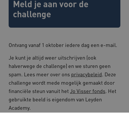
Meld je aan voor de
x-ms-routing-name
59 minut
Microsoft
55 second
.www.beteroud.nl
challenge
UMB_SESSION
www.beteroud.nl
Sessie
Ontvang vanaf 1 oktober iedere dag een e-mail.
Je kunt je altijd weer uitschrijven (ook
halverwege de challenge) en we sturen geen
VISITOR_PRIVACY_METADATA
5 maande
YouTube
spam. Lees meer over ons
privacybeleid
. Deze
weken
.youtube.com
challenge wordt mede mogelijk gemaakt door
financiële steun vanuit het
Jo Visser fonds
. Het
gebruikte beeld is eigendom van Leyden
Academy.
ARRAffinity
Sessie
Microsoft