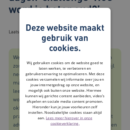
word je beter oud?’
Deze website maakt
Laatst bijgewerkt op: 18-06-2026
gebruik van
cookies.
We worden steeds ouder en het belang van
Wij gebruiken cookies om de website goed te
zorgen voor je eigen gezondheid en leefstijl
laten werken, te verbeteren en
neemt toe. Daarom biedt BeterOud in de
gebruikerservaring te optimaliseren. Met deze
cookies verzamelen wij informatie over jou en
maand oktober 1 tip per dag over gezonde
jouw internetgedrag op onze website, en
leefstijl, verbonden blijven en vitaal ouder
mogelijk ook buiten onze website. Hiermee
kunnen wij gerichte content aanbieden, video’s
worden. Ontvang vanaf 1
afspelen en sociale media content promoten.
oktober gratis iedere dag per e-mail een
Hieronder kun je jouw voorkeuren zelf
instellen. Noodzakelijke cookies staan altijd
praktisch uitvoerbare tip. Van een concreet
aan.
Lees meer hierover in onze
cookieverklaring.
advies tot doe-opdrachten. In tekst, beeld en