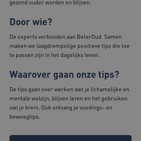
gezond ouder worden en blijven.
Deze functionele en technische cookies zorgen
ervoor dat de website werkt. Deze cookies
worden altijd geplaatst en maken geen inbreuk
Door wie?
op uw privacy.
Naam
Provider
/
Domein
Vervalda
De experts verbonden aan BeterOud. Samen
BCSessionID
vilans.blueconic.net
1 jaar 1
maken we laagdrempelige positieve tips die toe
maand
te passen zijn in het dagelijks leven.
Waarover gaan onze tips?
AWSALBCORS
1 week
Amazon.com Inc.
De tips gaan over werken aan je lichamelijke en
vilans.blueconic.net
mentale welzijn, blijven leren en het gebruiken
van je brein. Ook ontvang je voedings- en
beweegtips.
Google Privacy Policy
__Secure-ROLLOUT_TOKEN
.youtube.com
5 maande
weken