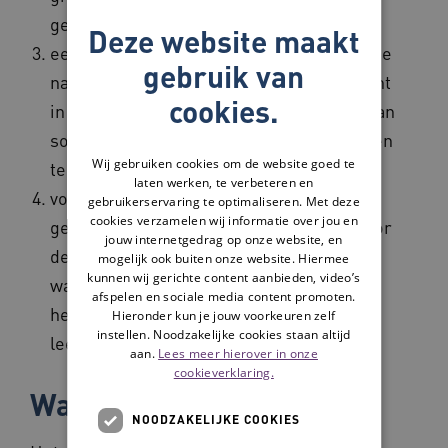
gedrag;
Deze website maakt
een sociale vaardigheidstraining waarin de
gebruik van
nadruk ligt op het vergroten van het inzicht
cookies.
in sociale interacties en het verbeteren van
sociale vaardigheden om sociale contacten
Wij gebruiken cookies om de website goed te
te leggen en te onderhouden;
laten werken, te verbeteren en
voorlichting over verschillende
gebruikerservaring te optimaliseren. Met deze
cookies verzamelen wij informatie over jou en
gezondheids- en sociale thema’s waarvoor
jouw internetgedrag op onze website, en
de deelnemers belangstelling hebben en
mogelijk ook buiten onze website. Hiermee
kunnen wij gerichte content aanbieden, video’s
waarvan zij de kennis kunnen inzetten bij
afspelen en sociale media content promoten.
het realiseren van een gezonder
Hieronder kun je jouw voorkeuren zelf
instellen. Noodzakelijke cookies staan altijd
leefpatroon.
aan.
Lees meer hierover in onze
cookieverklaring.
Wat het oplevert
NOODZAKELIJKE COOKIES