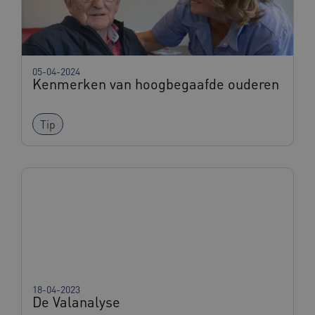
05-04-2024
ga_session_duration
www.beteroud.nl
30 minut
Kenmerken van hoogbegaafde ouderen
Tip
AWSALBCORS
1 week
Amazon.com Inc.
f765.beteroud.nl
ASLBSA
www.beteroud.nl
Sessie
18-04-2023
De Valanalyse