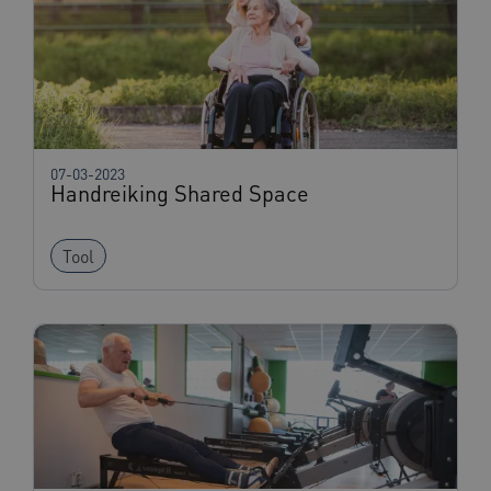
Corporation
.www.beteroud.nl
ASLBSACORS
www.beteroud.nl
Sessie
07-03-2023
Handreiking Shared Space
Tool
CookieScriptConsent
1 jaar
CookieScript
www.beteroud.nl