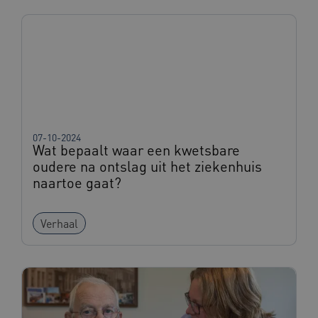
UMB_SESSION
www.beteroud.nl
Sessie
07-10-2024
VISITOR_PRIVACY_METADATA
5 maande
YouTube
Wat bepaalt waar een kwetsbare
weken
.youtube.com
oudere na ontslag uit het ziekenhuis
naartoe gaat?
Verhaal
ARRAffinity
Sessie
Microsoft
Corporation
.www.beteroud.nl