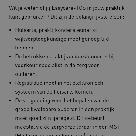
Wil je weten of jij Easycare-TOS in jouw praktijk
ASLBSA
www.beteroud.nl
Sessie
kunt gebruiken? Dit zijn de belangrijkste eisen:
Huisarts, praktijkondersteuner of
wijkverpleegkundige moet genoeg tijd
hebben.
De betrokken praktijkondersteuner is bij
voorkeur specialist in de zorg voor
__Secure-YNID
.youtube.com
5 maande
weken
ouderen.
__cf_bm
29 minut
Cloudflare Inc.
Registratie moet in het elektronisch
57 second
.vimeo.com
systeem van de huisarts komen.
De vergoeding voor het bepalen van de
groep kwetsbare ouderen in een praktijk
TiPMix
.www.beteroud.nl
59 minut
55 second
moet goed zijn geregeld. Dit gebeurt
meestal via de zorgverzekeraar in een M&I
(Modernisering en Innovatie) module.