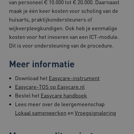
van personeel € 10.000 tot € 20.000. Daarnaast
maak je één keer kosten voor scholing van de
huisarts, praktijkondersteuners of
wijkverpleegkundigen. Ook heb je eenmalige
Provider
/
kosten voor het invoeren van een ICT-module.
Naam
Vervaldatum
Omschrijving
Domein
Provider
/
Dit is voor ondersteuning van de procedure.
Naam
Vervaldatum
Omschrijvin
FPLC
.beteroud.nl
20 uur
Deze cookie
Domein
wordt
Provider
/
Naam
Vervaldatum
Omsch
gebruikt om
_ga_NWZZME161M
.beteroud.nl
1 jaar 1
Deze cookie
Domein
de prestaties
Meer informatie
maand
gebruikt doo
en
Google Analy
BCSessionID
www.beteroud.nl
Sessie
Dit c
functionaliteit
om de sessie
gebru
voorkeuren
te behouden
gebru
Download het
Easycare-instrument
van de
onde
website-
_ga_G3VHK6CSBS
.beteroud.nl
1 jaar 1
Deze cookie
ervoo
gebruikers op
Easycare-TOS op Easycare.nl
maand
gebruikt doo
beric
te slaan en te
Google Analy
verzo
volgen om
Bestel het
Easycare handboek
om de sessie
brows
hun
te behouden
gebru
surfervaring
Lees meer over de leergemeenschap
onde
te verbeteren.
_ga_315148853
.beteroud.nl
1 jaar 1
Deze cookie
opera
Het kan ook
Lokaal samenwerken
en
Vroegsignalering
maand
gebruikt doo
effici
worden
Google Analy
presta
betrokken bij
om de sessie
het
te behouden
YSC
Sessie
Deze 
Google LLC
verzamelen
door
.youtube.com
van analytics
_ga_XLWSMFF1L2
.beteroud.nl
1 jaar 1
Deze cookie