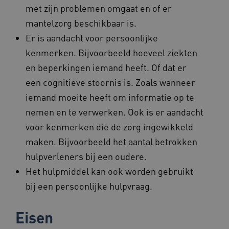
met zijn problemen omgaat en of er
ARRAffinity
Sessie
Microsoft
mantelzorg beschikbaar is.
Corporation
.www.beteroud.nl
Er is aandacht voor persoonlijke
kenmerken. Bijvoorbeeld hoeveel ziekten
en beperkingen iemand heeft. Of dat er
een cognitieve stoornis is. Zoals wanneer
iemand moeite heeft om informatie op te
ga_session_duration
www.beteroud.nl
30 minut
nemen en te verwerken. Ook is er aandacht
voor kenmerken die de zorg ingewikkeld
maken. Bijvoorbeeld het aantal betrokken
hulpverleners bij een oudere.
Het hulpmiddel kan ook worden gebruikt
AWSALBCORS
1 week
Amazon.com Inc.
f765.beteroud.nl
bij een persoonlijke hulpvraag.
Eisen