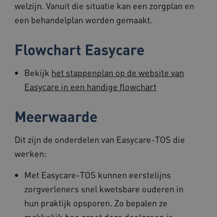
Noodzakelijke cookies
Analytische cookies
welzijn. Vanuit die situatie kan een zorgplan en
Marketing cookies
Functionele cookies
een behandelplan worden gemaakt.
Deze functionele en technische cookies zorgen
ervoor dat de website werkt. Deze cookies
Flowchart Easycare
worden altijd geplaatst en maken geen inbreuk
op uw privacy.
Naam
Provider
/
Domein
Vervalda
Bekijk
het stappenplan op de website van
BCSessionID
vilans.blueconic.net
1 jaar 1
Easycare in een handige flowchart
maand
Meerwaarde
Dit zijn de onderdelen van Easycare-TOS die
werken:
AWSALBCORS
1 week
Amazon.com Inc.
vilans.blueconic.net
Met Easycare-TOS kunnen eerstelijns
zorgverleners snel kwetsbare ouderen in
hun praktijk opsporen. Zo bepalen ze
makkelijk hoe groot deze doelgroep is.