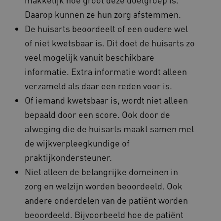
Google Privacy Policy
__Secure-ROLLOUT_TOKEN
.youtube.com
5 maande
Daarop kunnen ze hun zorg afstemmen.
weken
De huisarts beoordeelt of een oudere wel
x-ms-routing-name
59 minut
Microsoft
55 second
.www.beteroud.nl
of niet kwetsbaar is. Dit doet de huisarts zo
veel mogelijk vanuit beschikbare
informatie. Extra informatie wordt alleen
verzameld als daar een reden voor is.
UMB_SESSION
www.beteroud.nl
Sessie
Of iemand kwetsbaar is, wordt niet alleen
bepaald door een score. Ook door de
afweging die de huisarts maakt samen met
de wijkverpleegkundige of
VISITOR_PRIVACY_METADATA
5 maande
YouTube
weken
.youtube.com
praktijkondersteuner.
Niet alleen de belangrijke domeinen in
zorg en welzijn worden beoordeeld. Ook
andere onderdelen van de patiënt worden
beoordeeld. Bijvoorbeeld hoe de patiënt