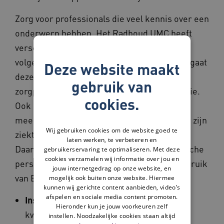
Zorg voor professionals die veel kennis over een
onderwerp hebben. Het Radboud UMC heeft
verschillende mogelijkheden om training te
volgen over het Easycare-instrument. Waar gaat
Deze website maakt
deze training over? Het maken van een
gebruik van
zorgplan, een behandelplan en over dementie.
cookies.
Ook gaat het over wat het betekent om
meerdere chronische ziekten te hebben. Dit zijn
Wij gebruiken cookies om de website goed te
ziekten die nooit meer helemaal overgaan.
laten werken, te verbeteren en
Daarnaast geeft het Radboud UMC telefonische
gebruikerservaring te optimaliseren. Met deze
cookies verzamelen wij informatie over jou en
persoonlijke coaching. Dit gaat over het gebruik
jouw internetgedrag op onze website, en
van Easycare in de praktijk.
mogelijk ook buiten onze website. Hiermee
kunnen wij gerichte content aanbieden, video’s
afspelen en sociale media content promoten.
Instrument 1
: De huisarts beoordeelt hoe
Hieronder kun je jouw voorkeuren zelf
kwetsbaar een oudere is. Dit doet de
instellen. Noodzakelijke cookies staan altijd