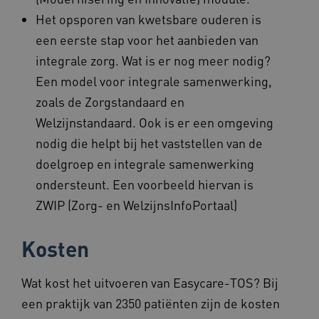
Het opsporen van kwetsbare ouderen is
een eerste stap voor het aanbieden van
integrale zorg. Wat is er nog meer nodig?
ARRAffinitySameSite
Sessie
Microsoft
Corporation
Een model voor integrale samenwerking,
.www.beteroud.nl
zoals de Zorgstandaard en
Welzijnstandaard. Ook is er een omgeving
nodig die helpt bij het vaststellen van de
doelgroep en integrale samenwerking
ASLBSACORS
www.beteroud.nl
Sessie
ondersteunt. Een voorbeeld hiervan is
ZWIP (Zorg- en WelzijnsInfoPortaal)
Kosten
CookieScriptConsent
1 jaar
CookieScript
www.beteroud.nl
Wat kost het uitvoeren van Easycare-TOS? Bij
een praktijk van 2350 patiënten zijn de kosten