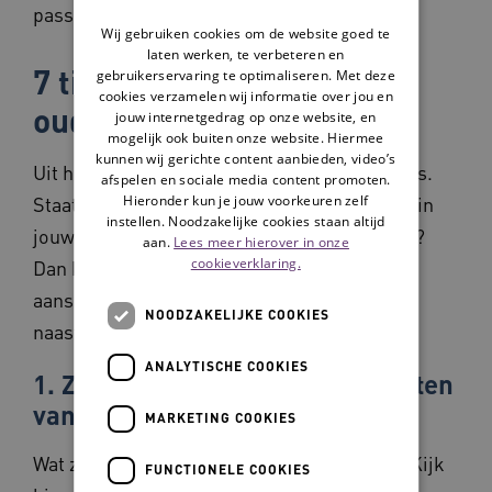
passende daginvulling.
Wij gebruiken cookies om de website goed te
laten werken, te verbeteren en
7 tips voor dagbesteding
gebruikerservaring te optimaliseren. Met deze
cookies verzamelen wij informatie over jou en
ouderen
jouw internetgedrag op onze website, en
mogelijk ook buiten onze website. Hiermee
kunnen wij gerichte content aanbieden, video’s
Uit het onderzoek van Movisie kwamen 7 tips.
afspelen en sociale media content promoten.
Hieronder kun je jouw voorkeuren zelf
Staat vernieuwing van de dagbesteding ook in
instellen. Noodzakelijke cookies staan altijd
jouw gemeente of organisatie op de agenda?
aan.
Lees meer hierover in onze
cookieverklaring.
Dan kunnen deze tips helpen om een betere
aansluiting te vinden bij wat ouderen en hun
NOODZAKELIJKE COOKIES
naasten willen en kunnen.
ANALYTISCHE COOKIES
1. Zorg voor inzicht in de behoeften
van ouderen
MARKETING COOKIES
Wat zijn hun behoeften en mogelijkheden? Kijk
FUNCTIONELE COOKIES