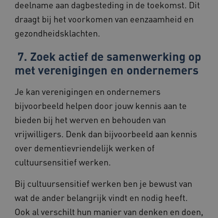
deelname aan dagbesteding in de toekomst. Dit
draagt bij het voorkomen van eenzaamheid en
gezondheidsklachten.
AWSALBCORS
1 week
Amazon.com Inc.
7. Zoek actief de samenwerking op
f765.beteroud.nl
met verenigingen en ondernemers
Je kan verenigingen en ondernemers
bijvoorbeeld helpen door jouw kennis aan te
bieden bij het werven en behouden van
ASLBSA
www.beteroud.nl
Sessie
vrijwilligers. Denk dan bijvoorbeeld aan kennis
over dementievriendelijk werken of
cultuursensitief werken.
Bij cultuursensitief werken ben je bewust van
wat de ander belangrijk vindt en nodig heeft.
__Secure-YNID
.youtube.com
5 maande
Ook al verschilt hun manier van denken en doen,
weken