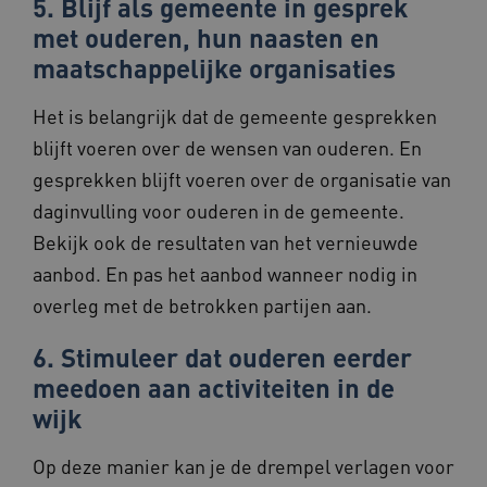
5. Blijf als gemeente in gesprek
met ouderen, hun naasten en
maatschappelijke organisaties
VISITOR_PRIVACY_METADATA
5 maande
YouTube
weken
.youtube.com
Het is belangrijk dat de gemeente gesprekken
blijft voeren over de wensen van ouderen. En
gesprekken blijft voeren over de organisatie van
daginvulling voor ouderen in de gemeente.
Bekijk ook de resultaten van het vernieuwde
aanbod. En pas het aanbod wanneer nodig in
ARRAffinity
Sessie
Microsoft
Corporation
overleg met de betrokken partijen aan.
.www.beteroud.nl
6. Stimuleer dat ouderen eerder
meedoen aan activiteiten in de
wijk
Op deze manier kan je de drempel verlagen voor
ga_session_duration
www.beteroud.nl
30 minut