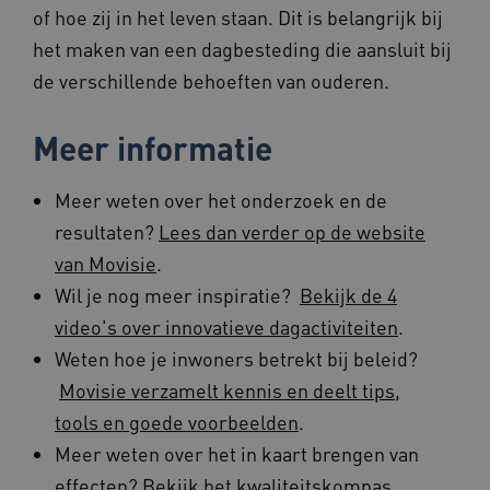
of hoe zij in het leven staan. Dit is belangrijk bij
__cf_bm
29 minut
Cloudflare Inc.
57 second
.vimeo.com
het maken van een dagbesteding die aansluit bij
de verschillende behoeften van ouderen.
Meer informatie
TiPMix
.www.beteroud.nl
59 minut
55 second
Meer weten over het onderzoek en de
resultaten?
Lees dan verder op de website
van Movisie
.
Wil je nog meer inspiratie?
Bekijk de 4
video's over innovatieve dagactiviteiten
.
ARRAffinitySameSite
Sessie
Microsoft
Corporation
Weten hoe je inwoners betrekt bij beleid?
.www.beteroud.nl
Movisie verzamelt kennis en deelt tips,
tools en goede voorbeelden
.
Meer weten over het in kaart brengen van
effecten?
Bekijk het kwaliteitskompas
.
ASLBSACORS
www.beteroud.nl
Sessie