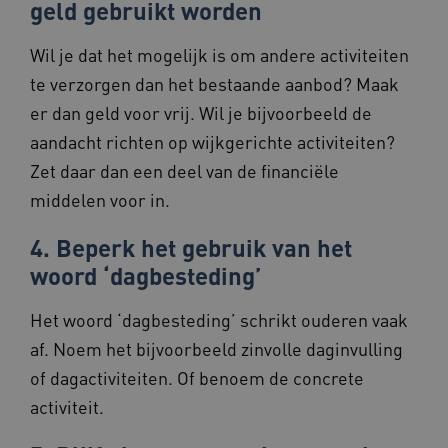
geld gebruikt worden
Wil je dat het mogelijk is om andere activiteiten
te verzorgen dan het bestaande aanbod? Maak
AWSALBCORS
1 week
Amazon.com Inc.
vilans.blueconic.net
er dan geld voor vrij. Wil je bijvoorbeeld de
aandacht richten op wijkgerichte activiteiten?
Zet daar dan een deel van de financiële
middelen voor in.
Google Privacy Policy
__Secure-ROLLOUT_TOKEN
.youtube.com
5 maande
4. Beperk het gebruik van het
weken
woord ‘dagbesteding’
x-ms-routing-name
59 minut
Microsoft
55 second
.www.beteroud.nl
Het woord ‘dagbesteding’ schrikt ouderen vaak
af. Noem het bijvoorbeeld zinvolle daginvulling
of dagactiviteiten. Of benoem de concrete
activiteit.
UMB_SESSION
www.beteroud.nl
Sessie