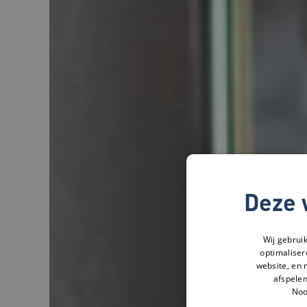
Deze 
Wij gebrui
optimaliser
website, en 
afspelen
Noo