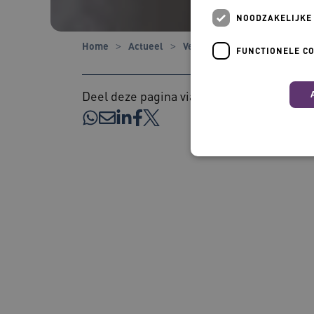
NOODZAKELIJKE
Home
Actueel
Verhalen
‘Zorg voor oude
FUNCTIONELE C
Deel deze pagina via:
Nood
Deze functionele en technis
uw privacy.
Naam
BCSessionID
AWSALBCORS