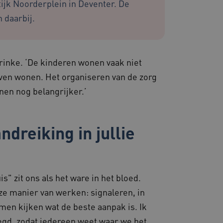
ijk Noorderplein in Deventer. De
 extra
 op duur gebaseerde
 daarbij.
S (ALB).
zorgen dat de surfsessie
rinke. ‘De kinderen wonen vaak niet
lfde server wordt gestuurd
e behouden.
ijven wonen. Het organiseren van de zorg
ssessies op de website te
en nog belangrijker.’
rden onthouden tijdens
emming van de gebruiker
de site op te slaan. Het
ndreiking in jullie
g van de bezoeker met
 en instellingen, zodat
toekomstige sessies.
s die draaien op het
 gebruikt voor
e verzoeken om
 zit ons als het ware in het bloed.
ie naar dezelfde server
ze manier van werken: signaleren, in
kerssessie op de website
men kijken wat de beste aanpak is. Ik
 de betrokkenheid van
elegd, zodat iedereen weet waar we het