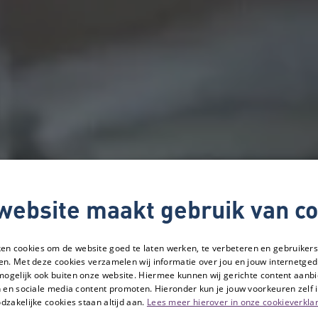
website maakt gebruik van co
ken cookies om de website goed te laten werken, te verbeteren en gebruikers
en. Met deze cookies verzamelen wij informatie over jou en jouw internetge
mogelijk ook buiten onze website. Hiermee kunnen wij gerichte content aanbi
 en sociale media content promoten. Hieronder kun je jouw voorkeuren zelf i
dzakelijke cookies staan altijd aan.
Lees meer hierover in onze cookieverklar