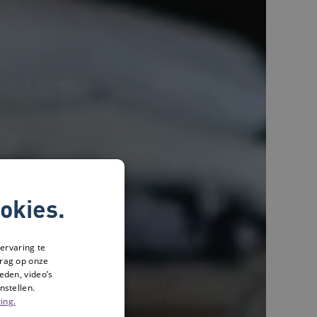
okies.
ervaring te
drag op onze
eden, video’s
nstellen.
ing.