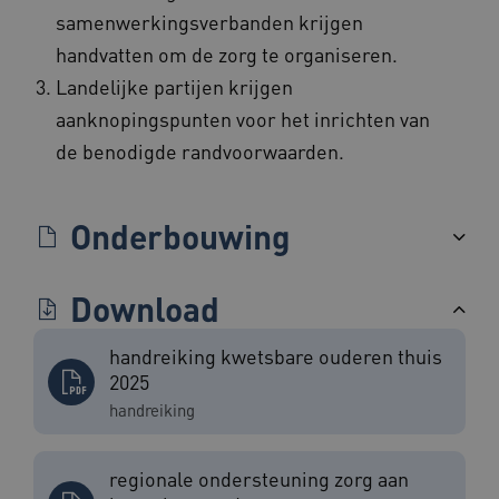
samenwerkingsverbanden krijgen
handvatten om de zorg te organiseren.
Landelijke partijen krijgen
aanknopingspunten voor het inrichten van
de benodigde randvoorwaarden.
ARRAffinity
Sessie
Microsoft
Corporation
.www.beteroud.nl
Onderbouwing
Download
handreiking kwetsbare ouderen thuis
ga_session_duration
www.beteroud.nl
30 minut
2025
handreiking
regionale ondersteuning zorg aan