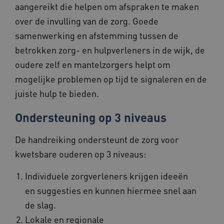
aangereikt die helpen om afspraken te maken
vilans.blueconic.net
over de invulling van de zorg. Goede
samenwerking en afstemming tussen de
betrokken zorg- en hulpverleners in de wijk, de
oudere zelf en mantelzorgers helpt om
Google Privacy Policy
__Secure-ROLLOUT_TOKEN
.youtube.com
5 maande
mogelijke problemen op tijd te signaleren en de
weken
juiste hulp te bieden.
x-ms-routing-name
59 minut
Microsoft
55 second
.www.beteroud.nl
Ondersteuning op 3 niveaus
De handreiking ondersteunt de zorg voor
kwetsbare ouderen op 3 niveaus:
UMB_SESSION
www.beteroud.nl
Sessie
Individuele zorgverleners krijgen ideeën
en suggesties en kunnen hiermee snel aan
de slag.
VISITOR_PRIVACY_METADATA
5 maande
YouTube
weken
.youtube.com
Lokale en regionale