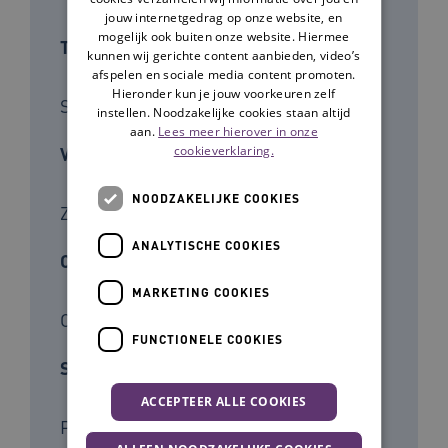
jouw internetgedrag op onze website, en
mogelijk ook buiten onze website. Hiermee
Type tool
kunnen wij gerichte content aanbieden, video’s
afspelen en sociale media content promoten.
Hieronder kun je jouw voorkeuren zelf
Stappenplan
instellen. Noodzakelijke cookies staan altijd
aan.
Lees meer hierover in onze
cookieverklaring.
Voor wie
NOODZAKELIJKE COOKIES
Zorgverleners
ANALYTISCHE COOKIES
Cliëntgroep
MARKETING COOKIES
Ouderen
FUNCTIONELE COOKIES
Soort kennis
ACCEPTEER ALLE COOKIES
Praktijk