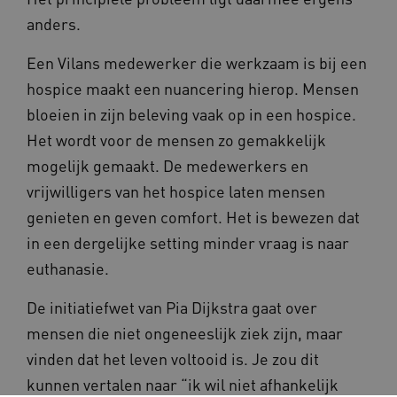
voorkeuren
te behouden
gebru
van de
anders.
onde
website-
_ga_G3VHK6CSBS
.beteroud.nl
1 jaar 1
Deze cookie
ervoo
gebruikers op
maand
gebruikt doo
beric
te slaan en te
Google Analy
verzo
Een Vilans medewerker die werkzaam is bij een
volgen om
om de sessie
brows
hun
te behouden
gebru
hospice maakt een nuancering hierop. Mensen
surfervaring
onde
te verbeteren.
_ga_315148853
.beteroud.nl
1 jaar 1
Deze cookie
opera
bloeien in zijn beleving vaak op in een hospice.
Het kan ook
maand
gebruikt doo
effici
worden
Google Analy
presta
Het wordt voor de mensen zo gemakkelijk
betrokken bij
om de sessie
het
te behouden
YSC
Sessie
Deze 
Google LLC
mogelijk gemaakt. De medewerkers en
verzamelen
door
.youtube.com
van analytics
_ga_XLWSMFF1L2
.beteroud.nl
1 jaar 1
Deze cookie
inges
vrijwilligers van het hospice laten mensen
gegevens om
maand
gebruikt doo
weer
te meten hoe
Google Analy
ingesl
gebruikers
genieten en geven comfort. Het is bewezen dat
om de sessie
te ho
omgaan met
te behouden
de functies
in een dergelijke setting minder vraag is naar
AWSALB
1 week
Deze 
Amazon.com
van de site.
_ga
1 jaar 1
Deze cooki
Google LLC
ons i
Inc.
euthanasie.
maand
is gekoppel
.beteroud.nl
serve
f765.beteroud.nl
Google Univ
wijze
Analytics - 
gebru
De initiatiefwet van Pia Dijkstra gaat over
belangrijke 
soepe
is van de me
laten
mensen die niet ongeneeslijk ziek zijn, maar
algemeen
een 
gebruikte
balan
vinden dat het leven voltooid is. Je zou dit
analyseservi
bepaa
Google. Dez
op di
kunnen vertalen naar “ik wil niet afhankelijk
cookie word
beste
gebruikt om
besch