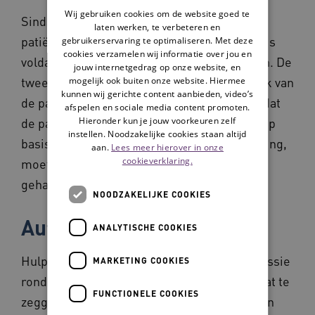
Wij gebruiken cookies om de website goed te
Sindsdien mag een arts het leven van een
laten werken, te verbeteren en
patiënt op diens verzoek beëindigen, als er is
gebruikerservaring te optimaliseren. Met deze
cookies verzamelen wij informatie over jou en
voldaan aan een aantal zorgvuldigheidseisen. De
jouw internetgedrag op onze website, en
twee belangrijkste eisen zijn dat het verzoek van
mogelijk ook buiten onze website. Hiermee
kunnen wij gerichte content aanbieden, video’s
de patiënt vrijwillig en weloverwogen is én dat
afspelen en sociale media content promoten.
Hieronder kun je jouw voorkeuren zelf
de patiënt ondraaglijk en uitzichtloos lijdt. Op
instellen. Noodzakelijke cookies staan altijd
basis van een verslag, na de hulp bij zelfdoding,
aan.
Lees meer hierover in onze
cookieverklaring.
moet blijken of de arts zorgvuldig heeft
gehandeld.
NOODZAKELIJKE COOKIES
Autonomie
ANALYTISCHE COOKIES
Hulp bij zelfdoding appelleert aan een discussie
MARKETING COOKIES
rondom autonomie. Wie heeft er over mij wat te
FUNCTIONELE COOKIES
zeggen en wie heeft het recht om over mij en