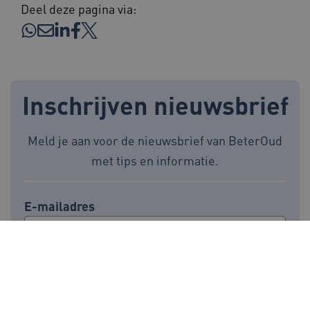
Deel deze pagina via:
ga_session_duration
www.beteroud.nl
30 minut
Inschrijven nieuwsbrief
Meld je aan voor de nieuwsbrief van BeterOud
met tips en informatie.
AWSALBCORS
1 week
Amazon.com Inc.
f765.beteroud.nl
E-mailadres
ASLBSA
www.beteroud.nl
Sessie