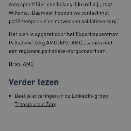
zorg speelt hier een belangrijke rol bij', zegt
Willems. 'Daarvoor hebben we contact met
patiëntenpanels en netwerken palliatieve zorg.'
UMB_SESSION
www.beteroud.nl
Sessie
Het plan is opgezet door het Expertisecentrum
Palliatieve Zorg AMC (EPZ-AMC), samen met
een regionaal palliatieve-zorgconsortium.
VISITOR_PRIVACY_METADATA
5 maande
YouTube
Bron:
AMC
weken
.youtube.com
Verder lezen
Deel je ervaringen in de LinkedIn-groep
Transmurale Zorg
ARRAffinity
Sessie
Microsoft
Corporation
.www.beteroud.nl