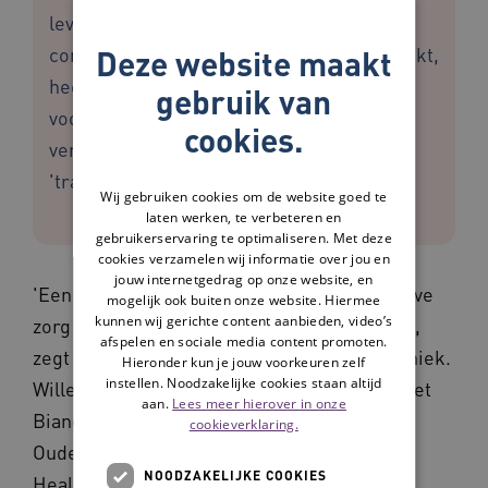
leven van terminale patiënten. Een
consortium, waarvan het AMC deel uitmaakt,
Deze website maakt
heeft een miljoen euro subsidie gekregen
gebruik van
voor een project dat is gericht op het
cookies.
verbeteren van deze zogenaamde
'transmurale overgang'.
Wij gebruiken cookies om de website goed te
laten werken, te verbeteren en
gebruikerservaring te optimaliseren. Met deze
cookies verzamelen wij informatie over jou en
jouw internetgedrag op onze website, en
'Een van de kernproblemen in deze palliatieve
mogelijk ook buiten onze website. Hiermee
kunnen wij gerichte content aanbieden, video’s
zorg is de onduidelijkheid van de afspraken',
afspelen en sociale media content promoten.
zegt Dick Willems, hoogleraar medische ethiek.
Hieronder kun je jouw voorkeuren zelf
instellen. Noodzakelijke cookies staan altijd
Willems heeft het plan samen ontwikkeld met
aan.
Lees meer hierover in onze
Bianca Buurman, lector Transmurale
cookieverklaring.
Ouderenzorg AMC en Amsterdam School of
NOODZAKELIJKE COOKIES
Health Professions. Het probleem doet zich