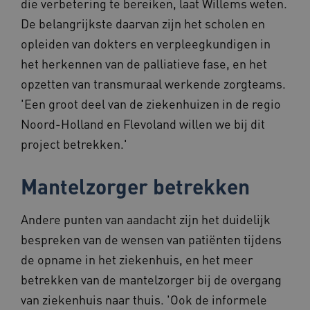
die verbetering te bereiken, laat Willems weten.
ervoor dat de website werkt. Deze cookies
worden altijd geplaatst en maken geen inbreuk
De belangrijkste daarvan zijn het scholen en
op uw privacy.
opleiden van dokters en verpleegkundigen in
Naam
Provider
/
Domein
Vervalda
het herkennen van de palliatieve fase, en het
BCSessionID
vilans.blueconic.net
1 jaar 1
maand
opzetten van transmuraal werkende zorgteams.
'Een groot deel van de ziekenhuizen in de regio
Noord-Holland en Flevoland willen we bij dit
project betrekken.'
AWSALBCORS
1 week
Amazon.com Inc.
vilans.blueconic.net
Mantelzorger betrekken
Andere punten van aandacht zijn het duidelijk
bespreken van de wensen van patiënten tijdens
Google Privacy Policy
de opname in het ziekenhuis, en het meer
__Secure-ROLLOUT_TOKEN
.youtube.com
5 maande
betrekken van de mantelzorger bij de overgang
weken
van ziekenhuis naar thuis. 'Ook de informele
x-ms-routing-name
59 minut
Microsoft
55 second
.www.beteroud.nl