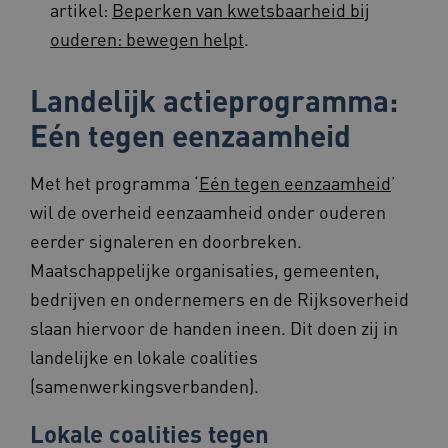
artikel:
Beperken van kwetsbaarheid bij
ouderen: bewegen helpt
.
Landelijk actieprogramma:
Eén tegen eenzaamheid
ASLBSA
www.beteroud.nl
Sessie
Met het programma ‘
Eén tegen eenzaamheid
’
wil de overheid eenzaamheid onder ouderen
eerder signaleren en doorbreken.
Maatschappelijke organisaties, gemeenten,
bedrijven en ondernemers en de Rijksoverheid
__Secure-YNID
.youtube.com
5 maande
weken
slaan hiervoor de handen ineen. Dit doen zij in
__cf_bm
29 minut
Cloudflare Inc.
landelijke en lokale coalities
57 second
.vimeo.com
(samenwerkingsverbanden).
Lokale coalities tegen