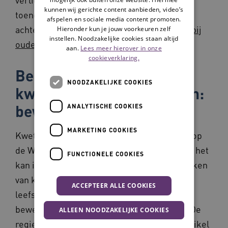
kunnen wij gerichte content aanbieden, video’s
toenemende afhankelijkheid. Lees het
afspelen en sociale media content promoten.
achtergrondartikel:
Sociale kwetsbaarheid bij
Hieronder kun je jouw voorkeuren zelf
instellen. Noodzakelijke cookies staan altijd
ouderen bestrijden met sport
.
aan.
Lees meer hierover in onze
cookieverklaring.
Beperken van
NOODZAKELIJKE COOKIES
kwetsbaarheid bij ouderen:
bewegen helpt
ANALYTISCHE COOKIES
MARKETING COOKIES
Kwetsbare ouderen doen een groot beroep op
de Wmo en op de zorg. Reden om daar waar het
FUNCTIONELE COOKIES
kan in te zetten op het voorkomen en beperken
van kwetsbaarheid bij ouderen. Een slechte
ACCEPTEER ALLE COOKIES
leefstijl, en dan met name onvoldoende
bewegen, zorgt voor meer kwetsbaarheid. De
ALLEEN NOODZAKELIJKE COOKIES
regie ligt vooral bij de gemeenten. In het artikel