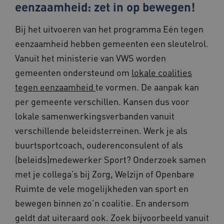
eenzaamheid: zet in op bewegen!
TiPMix
.www.beteroud.nl
59 minut
55 second
Bij het uitvoeren van het programma Eén tegen
eenzaamheid hebben gemeenten een sleutelrol.
Vanuit het ministerie van VWS worden
gemeenten ondersteund om
lokale coalities
tegen eenzaamheid
te vormen. De aanpak kan
ARRAffinitySameSite
Sessie
Microsoft
Corporation
per gemeente verschillen. Kansen dus voor
.www.beteroud.nl
lokale samenwerkingsverbanden vanuit
verschillende beleidsterreinen. Werk je als
buurtsportcoach, ouderenconsulent of als
(beleids)medewerker Sport? Onderzoek samen
ASLBSACORS
www.beteroud.nl
Sessie
met je collega’s bij Zorg, Welzijn of Openbare
Ruimte de vele mogelijkheden van sport en
bewegen binnen zo’n coalitie. En andersom
geldt dat uiteraard ook. Zoek bijvoorbeeld vanuit