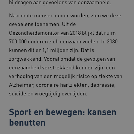
bijdragen aan gevoelens van eenzaamheid.
Naarmate mensen ouder worden, zien we deze
gevoelens toenemen. Uit de
Google Privacy Policy
Gezondheidsmonitor van 2018
blijkt dat ruim
__Secure-ROLLOUT_TOKEN
.youtube.com
5 maande
weken
700.000 ouderen zich eenzaam voelen. In 2030
x-ms-routing-name
59 minut
Microsoft
kunnen dit er 1,1 miljoen zijn. Dat is
55 second
.www.beteroud.nl
zorgwekkend. Vooral omdat de
gevolgen van
eenzaamheid
verstrekkend kunnen zijn: een
verhoging van een mogelijk risico op ziekte van
Alzheimer, coronaire hartziekten, depressie,
UMB_SESSION
www.beteroud.nl
Sessie
suïcide en vroegtijdig overlijden.
Sport en bewegen: kansen
VISITOR_PRIVACY_METADATA
5 maande
YouTube
weken
benutten
.youtube.com