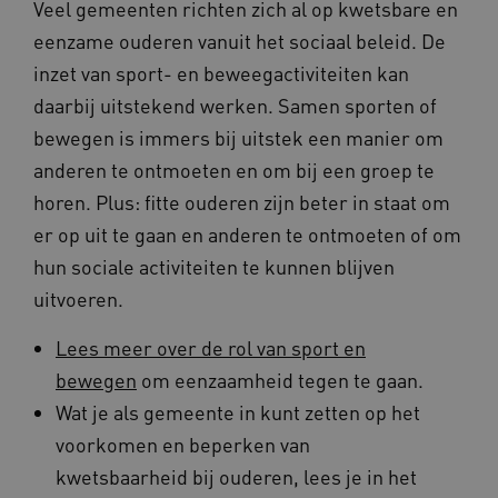
Veel gemeenten richten zich al op kwetsbare en
eenzame ouderen vanuit het sociaal beleid. De
inzet van sport- en beweegactiviteiten kan
daarbij uitstekend werken. Samen sporten of
bewegen is immers bij uitstek een manier om
ARRAffinity
Sessie
Microsoft
Corporation
anderen te ontmoeten en om bij een groep te
.www.beteroud.nl
horen. Plus: fitte ouderen zijn beter in staat om
er op uit te gaan en anderen te ontmoeten of om
hun sociale activiteiten te kunnen blijven
uitvoeren.
ga_session_duration
www.beteroud.nl
30 minut
Lees meer over de rol van sport en
bewegen
om eenzaamheid tegen te gaan.
Wat je als gemeente in kunt zetten op het
voorkomen en beperken van
kwetsbaarheid bij ouderen, lees je in het
AWSALBCORS
1 week
Amazon.com Inc.
f765.beteroud.nl