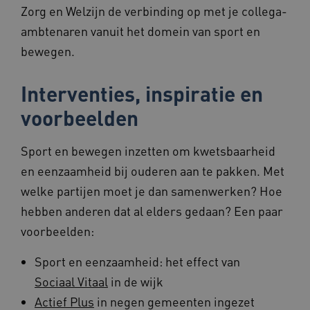
CookieScriptConsent
1 jaar
CookieScript
Zorg en Welzijn de verbinding op met je collega-
www.beteroud.nl
ambtenaren vanuit het domein van sport en
bewegen.
Interventies, inspiratie en
voorbeelden
Provider
/
Sport en bewegen inzetten om kwetsbaarheid
Naam
Vervaldatum
Omschrijving
Domein
Provider
/
en eenzaamheid bij ouderen aan te pakken. Met
Naam
Vervaldatum
Omschrijvin
FPLC
.beteroud.nl
20 uur
Deze cookie
Domein
wordt
Provider
/
welke partijen moet je dan samenwerken? Hoe
Naam
Vervaldatum
Omsch
gebruikt om
_ga_NWZZME161M
.beteroud.nl
1 jaar 1
Deze cookie
Domein
de prestaties
maand
gebruikt doo
hebben anderen dat al elders gedaan? Een paar
en
Google Analy
BCSessionID
www.beteroud.nl
Sessie
Dit c
functionaliteit
om de sessie
gebru
voorbeelden:
voorkeuren
te behouden
gebru
van de
onde
website-
_ga_G3VHK6CSBS
.beteroud.nl
1 jaar 1
Deze cookie
ervoo
Sport en eenzaamheid: het effect van
gebruikers op
maand
gebruikt doo
beric
te slaan en te
Google Analy
verzo
Sociaal Vitaal
in de wijk
volgen om
om de sessie
brows
hun
te behouden
gebru
Actief Plus
in negen gemeenten ingezet
surfervaring
onde
te verbeteren.