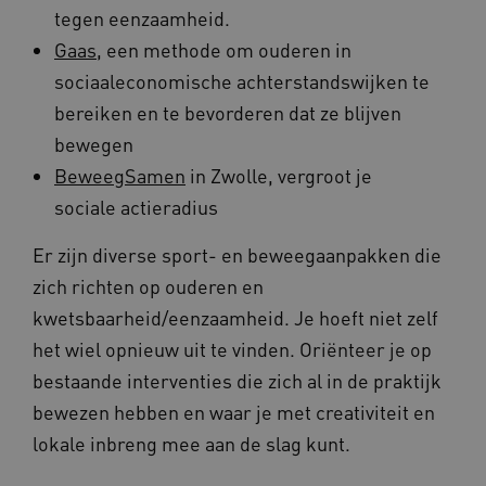
_ga_315148853
.beteroud.nl
1 jaar 1
Deze cookie
opera
tegen eenzaamheid.
Het kan ook
maand
gebruikt doo
effici
worden
Google Analy
presta
betrokken bij
Gaas
, een methode om ouderen in
om de sessie
het
te behouden
YSC
Sessie
Deze 
Google LLC
verzamelen
sociaaleconomische achterstandswijken te
door
.youtube.com
van analytics
_ga_XLWSMFF1L2
.beteroud.nl
1 jaar 1
Deze cookie
inges
gegevens om
bereiken en te bevorderen dat ze blijven
maand
gebruikt doo
weer
te meten hoe
Google Analy
ingesl
gebruikers
bewegen
om de sessie
te ho
omgaan met
te behouden
de functies
BeweegSamen
in Zwolle, vergroot je
AWSALB
1 week
Deze 
Amazon.com
van de site.
_ga
1 jaar 1
Deze cooki
Google LLC
ons i
Inc.
sociale actieradius
maand
is gekoppel
.beteroud.nl
serve
f765.beteroud.nl
Google Univ
wijze
Analytics - 
gebru
Er zijn diverse sport- en beweegaanpakken die
belangrijke 
soepe
is van de me
laten
algemeen
zich richten op ouderen en
een 
gebruikte
balan
analyseservi
kwetsbaarheid/eenzaamheid. Je hoeft niet zelf
bepaa
Google. Dez
op di
cookie word
beste
het wiel opnieuw uit te vinden. Oriënteer je op
gebruikt om
besch
gebruikers t
heeft
bestaande interventies die zich al in de praktijk
onderscheid
gegen
door een
infor
bewezen hebben en waar je met creativiteit en
willekeurig
als i
gegenereerd
identi
lokale inbreng mee aan de slag kunt.
nummer toe 
wijzen als kl
BCSessionID
f765.beteroud.nl
1 jaar 1
Dit c
Het is opge
maand
gebru