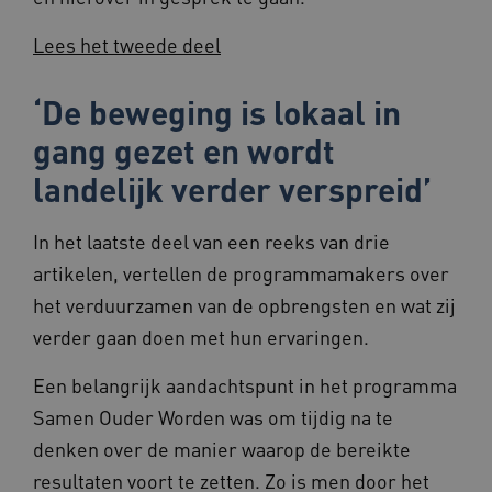
AWSALBCORS
1 week
Amazon.com Inc.
Lees het tweede deel
f765.beteroud.nl
‘De beweging is lokaal in
gang gezet en wordt
landelijk verder verspreid’
ASLBSA
www.beteroud.nl
Sessie
In het laatste deel van een reeks van drie
artikelen, vertellen de programmamakers over
het verduurzamen van de opbrengsten en wat zij
verder gaan doen met hun ervaringen.
Een belangrijk aandachtspunt in het programma
__Secure-YNID
.youtube.com
5 maande
weken
Samen Ouder Worden was om tijdig na te
__cf_bm
29 minut
Cloudflare Inc.
denken over de manier waarop de bereikte
57 second
.vimeo.com
resultaten voort te zetten. Zo is men door het