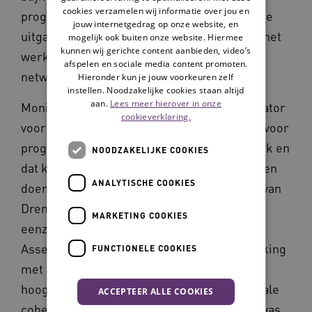
cookies verzamelen wij informatie over jou en
programmamedewerkers. Niet alleen kan de
jouw internetgedrag op onze website, en
uitgangssituatie anders zijn, de grootte van het
mogelijk ook buiten onze website. Hiermee
kunnen wij gerichte content aanbieden, video’s
werkterrein, maar ook de kennis van het
afspelen en sociale media content promoten.
netwerk.
Hieronder kun je jouw voorkeuren zelf
instellen. Noodzakelijke cookies staan altijd
aan.
Lees meer hierover in onze
Monique Bodegom werkte als regiocoördinator
cookieverklaring.
voor Vier het Leven: ‘Toen de oproep kwam voor
programmamedewerkers dacht ik dat is leuk en
NOODZAKELIJKE COOKIES
dat kan ik naast mijn werk voor Vier het Leven
ANALYTISCHE COOKIES
doen. Ik heb als eerste stap de statistieken van
Drenthe erbij gepakt over thema’s als
MARKETING COOKIES
eenzaamheid. Toen bleek dat de gemeente
Assen, de stad waar ik zelf woon, in vergelijking
FUNCTIONELE COOKIES
met andere gemeenten in de provincie het
hoogste te scoren op eenzaamheid. Op sociale
ACCEPTEER ALLE COOKIES
cohesie scoorde de stad het laagst. Dus er was