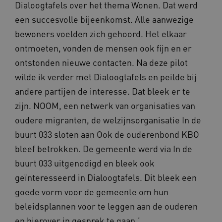
weken
.youtube.com
Dialoogtafels over het thema Wonen. Dat werd
een succesvolle bijeenkomst. Alle aanwezige
bewoners voelden zich gehoord. Het elkaar
ontmoeten, vonden de mensen ook fijn en er
ontstonden nieuwe contacten. Na deze pilot
wilde ik verder met Dialoogtafels en peilde bij
andere partijen de interesse. Dat bleek er te
ARRAffinity
Sessie
Microsoft
Corporation
zijn. NOOM, een netwerk van organisaties van
.www.beteroud.nl
oudere migranten, de welzijnsorganisatie In de
buurt 033 sloten aan Ook de ouderenbond KBO
bleef betrokken. De gemeente werd via In de
buurt 033 uitgenodigd en bleek ook
geïnteresseerd in Dialoogtafels. Dit bleek een
ga_session_duration
www.beteroud.nl
30 minut
goede vorm voor de gemeente om hun
beleidsplannen voor te leggen aan de ouderen
en hierover in gesprek te gaan.’