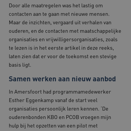
AWSALBCORS
1 week
Door alle maatregelen was het lastig om
Amazon.com Inc.
vilans.blueconic.net
contacten aan te gaan met nieuwe mensen.
Maar de inzichten, vergaard uit verhalen van
ouderen, en de contacten met maatschappelijke
organisaties en vrijwilligersorganisaties, zoals
Google Privacy Policy
te lezen is in het eerste artikel in deze reeks,
__Secure-ROLLOUT_TOKEN
.youtube.com
5 maande
weken
laten zien dat er voor de toekomst een stevige
x-ms-routing-name
59 minut
Microsoft
basis ligt.
55 second
.www.beteroud.nl
Samen werken aan nieuw aanbod
In Amersfoort had programmamedewerker
Esther Eggenkamp vanaf de start veel
UMB_SESSION
www.beteroud.nl
Sessie
organisaties persoonlijk leren kennen. ‘De
ouderenbonden KBO en PCOB vroegen mijn
hulp bij het opzetten van een pilot met
VISITOR_PRIVACY_METADATA
5 maande
YouTube