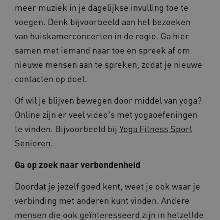
meer muziek in je dagelijkse invulling toe te
AWSALBCORS
1 week
Amazon.com Inc.
vilans.blueconic.net
voegen. Denk bijvoorbeeld aan het bezoeken
van huiskamerconcerten in de regio. Ga hier
samen met iemand naar toe en spreek af om
nieuwe mensen aan te spreken, zodat je nieuwe
Google Privacy Policy
contacten op doet.
__Secure-ROLLOUT_TOKEN
.youtube.com
5 maande
weken
Of wil je blijven bewegen door middel van yoga?
x-ms-routing-name
59 minut
Microsoft
Online zijn er veel video's met yogaoefeningen
55 second
.www.beteroud.nl
te vinden. Bijvoorbeeld bij
Yoga Fitness Sport
Senioren
.
Ga op zoek naar verbondenheid
UMB_SESSION
www.beteroud.nl
Sessie
Doordat je jezelf goed kent, weet je ook waar je
verbinding met anderen kunt vinden. Andere
mensen die ook geïnteresseerd zijn in hetzelfde
VISITOR_PRIVACY_METADATA
5 maande
YouTube