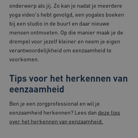
weken
.youtube.com
onderwerp als jij. Zo kan je nadat je meerdere
yoga video's hebt gevolgd, een yogales boeken
bij een studio in de buurt en daar nieuwe
mensen ontmoeten. Op die manier maak je de
drempel voor jezelf kleiner en neem je eigen
verantwoordelijkheid om eenzaamheid te
voorkomen.
ARRAffinity
Sessie
Microsoft
Corporation
.www.beteroud.nl
Tips voor het herkennen van
eenzaamheid
Ben je een zorgprofessional en wil je
eenzaamheid herkennen? Lees dan
deze tips
ga_session_duration
www.beteroud.nl
30 minut
over het herkennen van eenzaamheid.