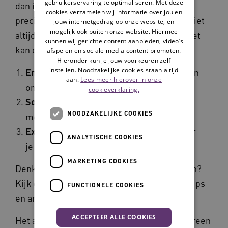
gebruikerservaring te optimaliseren. Met deze
dan is het belangrijk om te begrijpen wat je
cookies verzamelen wij informatie over jou en
precies voelt. Eenzaamheid staat namelijk niet
jouw internetgedrag op onze website, en
mogelijk ook buiten onze website. Hiermee
altijd gelijk aan het missen van personen. Het
kunnen wij gerichte content aanbieden, video’s
kan ook iets anders zijn dat je mist.
afspelen en sociale media content promoten.
Hieronder kun je jouw voorkeuren zelf
instellen. Noodzakelijke cookies staan altijd
Emotionele eenzaamheid
: je hebt mensen
aan.
Lees meer hierover in onze
om je heen, maar je voelt je eenzaam
cookieverklaring.
Sociale eenzaamheid
: je hebt te weinig
NOODZAKELIJKE COOKIES
mensen om je heen
Existentiële eenzaamheid
: je twijfelt over
ANALYTISCHE COOKIES
je doel van je bestaan.
MARKETING COOKIES
Denk je existentiële eenzaamheid te ervaren?
Kijk dan eens bij het thema
Zingeving
voor tips
FUNCTIONELE COOKIES
en artikelen.
ACCEPTEER ALLE COOKIES
Het advies 'ga er op uit' geldt niet voor iedereen