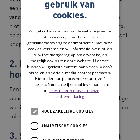
gebruik van
seniorvriendelijke woningen op te kunnen
cookies.
vangen. Daarom moeten woonprojecten zich
niet alleen richten op nieuwbouw, maar vooral
Wij gebruiken cookies om de website goed te
op aanpassingen in bestaande woningen, zowel
laten werken, te verbeteren en
gebruikerservaring te optimaliseren. Met deze
koop- als huurhuizen.
cookies verzamelen wij informatie over jou en
jouw internetgedrag op onze website, en
2. Mogelijkheden van co-
mogelijk ook buiten onze website. Hiermee
kunnen wij gerichte content aanbieden, video’s
housing (samen wonen);
afspelen en sociale media content promoten.
Hieronder kun je jouw voorkeuren zelf
instellen. Noodzakelijke cookies staan altijd
Een vorm van gemeenschappelijk wonen
aan.
Lees meer hierover in onze
cookieverklaring.
waarbij ieder huishouden over een zelfstandige
woning beschikt en daarnaast voorzieningen en
NOODZAKELIJKE COOKIES
ruimten deelt.
ANALYTISCHE COOKIES
3. Stimuleren van ouderen