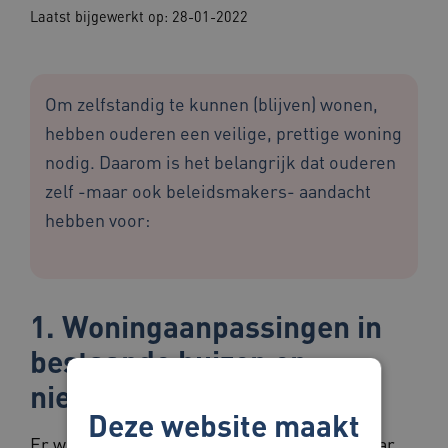
Laatst bijgewerkt op: 28-01-2022
Om zelfstandig te kunnen (blijven) wonen,
hebben ouderen een veilige, prettige woning
nodig. Daarom is het belangrijk dat ouderen
zelf -maar ook beleidsmakers- aandacht
hebben voor:
1. Woningaanpassingen in
bestaande huizen en
nieuwbouw;
Deze website maakt
Er wordt te weinig gebouwd om de vraag naar