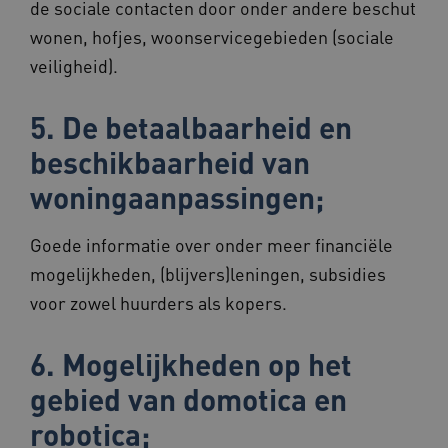
de sociale contacten door onder andere beschut
BCSessionID
vilans.blueconic.net
1 jaar 1
maand
wonen, hofjes, woonservicegebieden (sociale
veiligheid).
5. De betaalbaarheid en
beschikbaarheid van
AWSALBCORS
1 week
Amazon.com Inc.
vilans.blueconic.net
woningaanpassingen;
Goede informatie over onder meer financiële
mogelijkheden, (blijvers)leningen, subsidies
Google Privacy Policy
voor zowel huurders als kopers.
__Secure-ROLLOUT_TOKEN
.youtube.com
5 maande
weken
x-ms-routing-name
59 minut
Microsoft
6. Mogelijkheden op het
55 second
.www.beteroud.nl
gebied van domotica en
robotica;