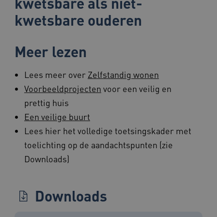
kwetsbare als niet-
kwetsbare ouderen
ga_session_duration
www.beteroud.nl
30 minut
Meer lezen
Lees meer over
Zelfstandig wonen
AWSALBCORS
1 week
Amazon.com Inc.
Voorbeeldprojecten
voor een veilig en
f765.beteroud.nl
prettig huis
Een veilige buurt
Lees hier het volledige toetsingskader met
toelichting op de aandachtspunten (zie
Downloads)
ASLBSA
www.beteroud.nl
Sessie
Downloads