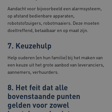
Aandacht voor bijvoorbeeld een alarmsysteem,
UMB_SESSION
www.beteroud.nl
Sessie
op afstand bedienbare apparaten,
robotstofzuigers, robotmaaiers. Deze moeten
doeltreffend, betaalbaar en op maat zijn.
VISITOR_PRIVACY_METADATA
5 maande
YouTube
weken
.youtube.com
7. Keuzehulp
Help ouderen (en hun familie) bij het maken van
een keuze uit het grote aanbod van leveranciers,
aannemers, verhuurders.
ARRAffinity
Sessie
Microsoft
8. Het feit dat alle
Corporation
.www.beteroud.nl
bovenstaande punten
gelden voor zowel