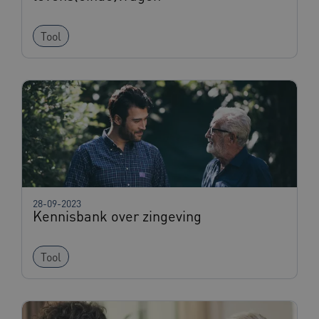
Tool
ga_session_duration
www.beteroud.nl
30 minut
AWSALBCORS
1 week
Amazon.com Inc.
f765.beteroud.nl
28-09-2023
Kennisbank over zingeving
ASLBSA
www.beteroud.nl
Sessie
Tool