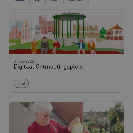
BCSessionID
vilans.blueconic.net
1 jaar 1
maand
AWSALBCORS
1 week
Amazon.com Inc.
vilans.blueconic.net
01-05-2026
Digitaal Ontmoetingsplein
Tool
Google Privacy Policy
__Secure-ROLLOUT_TOKEN
.youtube.com
5 maande
weken
x-ms-routing-name
59 minut
Microsoft
55 second
.www.beteroud.nl