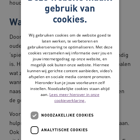
houden.
gebruik van
cookies.
Wat het oplevert
Wij gebruiken cookies om de website goed te
Door de antwoorden op de vragen krijgen
laten werken, te verbeteren en
ouderen een soort ‘boodschappenlijstje’ of
gebruikerservaring te optimaliseren. Met deze
cookies verzamelen wij informatie over jou en
‘spiekbriefje’. Ouderen geven aan dat dit handig
jouw internetgedrag op onze website, en
is. Het blijkt een goed hulpmiddel om te bepalen
mogelijk ook buiten onze website. Hiermee
kunnen wij gerichte content aanbieden, video’s
wat zij belangrijk vinden. Het is ook handig
afspelen en sociale media content promoten.
wanneer ouderen iets willen bespreken met
Hieronder kun je jouw voorkeuren zelf
instellen. Noodzakelijke cookies staan altijd
naasten, de huisarts, andere hulpverleners en
aan.
Lees meer hierover in onze
de gemeente (in verband met de Wmo).
cookieverklaring.
Voor hulpverleners is de vragenlijst een
NOODZAKELIJKE COOKIES
hulpmiddel om met ouderen in gesprek te gaan.
ANALYTISCHE COOKIES
Ook kunnen zij met de vragenlijst ouderen