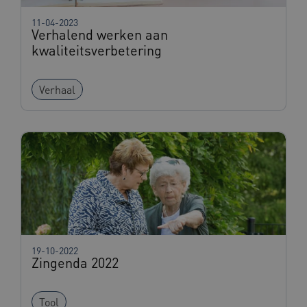
11-04-2023
Verhalend werken aan
kwaliteitsverbetering
ASLBSACORS
www.beteroud.nl
Sessie
Verhaal
CookieScriptConsent
1 jaar
CookieScript
www.beteroud.nl
19-10-2022
Zingenda 2022
Provider
/
Naam
Vervaldatum
Omschrijving
Domein
Tool
Provider
/