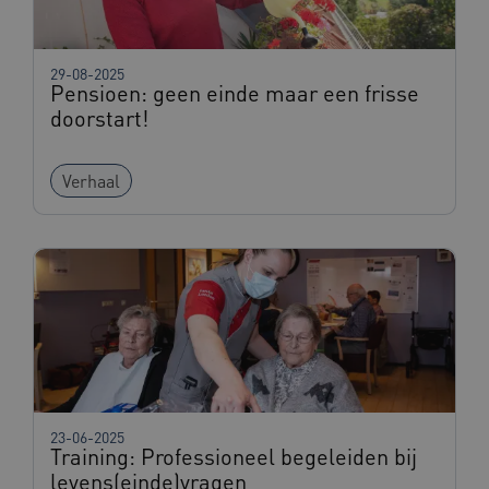
UMB_SESSION
www.beteroud.nl
Sessie
29-08-2025
Pensioen: geen einde maar een frisse
doorstart!
VISITOR_PRIVACY_METADATA
5 maande
YouTube
weken
.youtube.com
Verhaal
ARRAffinity
Sessie
Microsoft
Corporation
.www.beteroud.nl
23-06-2025
Training: Professioneel begeleiden bij
levens(einde)vragen