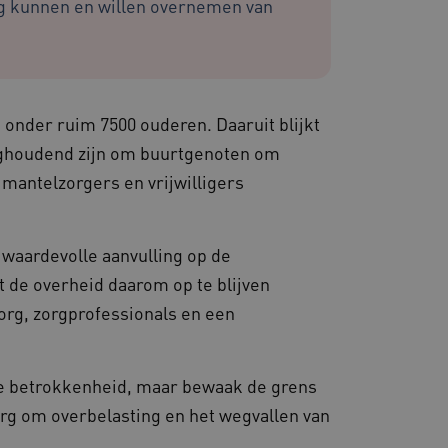
rg kunnen en willen overnemen van
zorgen dat de surfsessie
lfde server wordt gestuurd
e behouden.
ssessies op de website te
 onder ruim 7500 ouderen. Daaruit blijkt
rden onthouden tijdens
ughoudend zijn om buurtgenoten om
emming van de gebruiker
 mantelzorgers en vrijwilligers
de site op te slaan. Het
g van de bezoeker met
 en instellingen, zodat
toekomstige sessies.
waardevolle aanvulling op de
s die draaien op het
 gebruikt voor
t de overheid daarom op te blijven
e verzoeken om
ie naar dezelfde server
zorg, zorgprofessionals en een
kerssessie op de website
 de betrokkenheid van
ge betrokkenheid, maar bewaak de grens
steuning met CORS-use-
rg om overbelasting en het wegvallen van
 extra
 op duur gebaseerde
S (ALB).