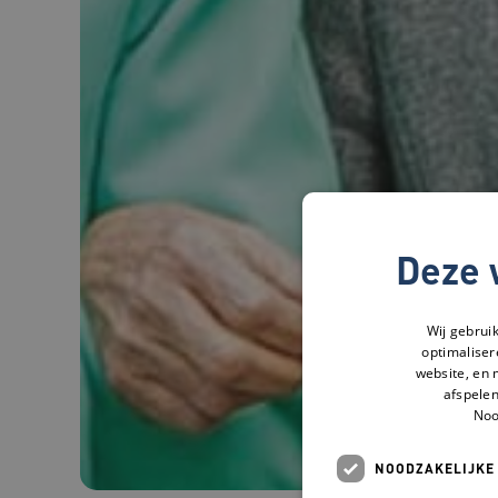
Deze 
Wij gebrui
optimaliser
website, en 
afspelen
Noo
NOODZAKELIJKE