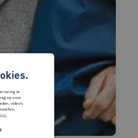
okies.
ervaring te
drag op onze
eden, video’s
nstellen.
ing.
S