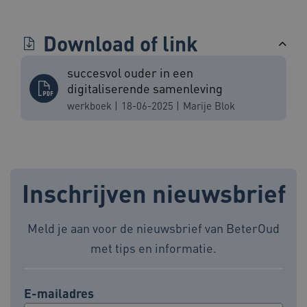
Download of link
VISITOR_PRIVACY_METADATA
5 maande
YouTube
weken
.youtube.com
succesvol ouder in een
digitaliserende samenleving
werkboek
|
18-06-2025
|
Marije Blok
Inschrijven nieuwsbrief
ARRAffinity
Sessie
Microsoft
Corporation
.www.beteroud.nl
Meld je aan voor de nieuwsbrief van BeterOud
met tips en informatie.
E-mailadres