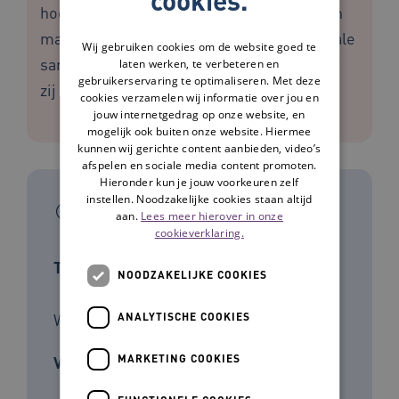
hoe ook ouderen optimaal gebruik kunnen
maken van de mogelijkheden van de digitale
Wij gebruiken cookies om de website goed te
samenleving. Haar bevindingen beschreef
laten werken, te verbeteren en
gebruikerservaring te optimaliseren. Met deze
zij uitgebreid in haar proefschrift.
cookies verzamelen wij informatie over jou en
jouw internetgedrag op onze website, en
mogelijk ook buiten onze website. Hiermee
kunnen wij gerichte content aanbieden, video’s
afspelen en sociale media content promoten.
Hieronder kun je jouw voorkeuren zelf
instellen. Noodzakelijke cookies staan altijd
In het kort
aan.
Lees meer hierover in onze
cookieverklaring.
Type tool
NOODZAKELIJKE COOKIES
Werkboek
ANALYTISCHE COOKIES
MARKETING COOKIES
Voor wie