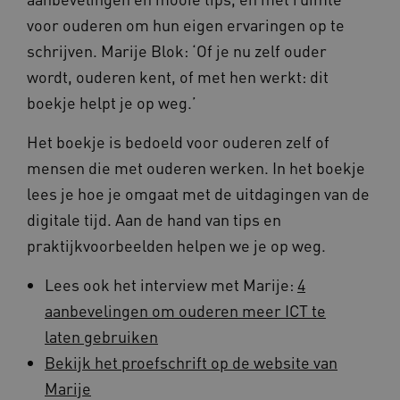
voor ouderen om hun eigen ervaringen op te
schrijven. Marije Blok: ‘Of je nu zelf ouder
wordt, ouderen kent, of met hen werkt: dit
AWSALBCORS
1 week
Amazon.com Inc.
boekje helpt je op weg.’
vilans.blueconic.net
Het boekje is bedoeld voor ouderen zelf of
mensen die met ouderen werken. In het boekje
lees je hoe je omgaat met de uitdagingen van de
Google Privacy Policy
digitale tijd. Aan de hand van tips en
__Secure-ROLLOUT_TOKEN
.youtube.com
5 maande
praktijkvoorbeelden helpen we je op weg.
weken
x-ms-routing-name
59 minut
Microsoft
Lees ook het interview met Marije:
4
55 second
.www.beteroud.nl
aanbevelingen om ouderen meer ICT te
laten gebruiken
Bekijk het proefschrift op de website van
Marije
UMB_SESSION
www.beteroud.nl
Sessie