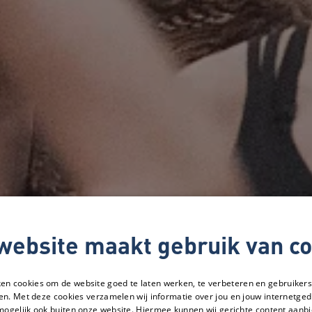
website maakt gebruik van co
ken cookies om de website goed te laten werken, te verbeteren en gebruikers
en. Met deze cookies verzamelen wij informatie over jou en jouw internetge
mogelijk ook buiten onze website. Hiermee kunnen wij gerichte content aanbi