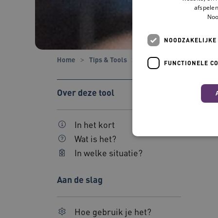
afspelen
Noo
NOODZAKELIJKE
Home
Tips & Tools
Tools
Vitality Clubs
FUNCTIONELE C
Over deze tool
In het kort
Wat is het?
In welke situatie?
Nood
Deze functionele en technis
Aan de slag
uw privacy.
Naam
Hoe gebruik je het?
BCSessionID