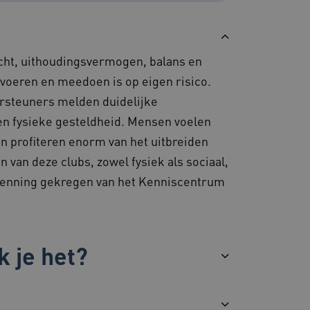
kerssessie op de website
 de betrokkenheid van
steuning met CORS-use-
 extra
racht, uithoudingsvermogen, balans en
 op duur gebaseerde
S (ALB).
e voeren en meedoen is op eigen risico.
en consistente en
rsteuners melden duidelijke
ren door het beheer van
or te zorgen dat
 en fysieke gesteldheid. Mensen voelen
 naar dezelfde server in
 en profiteren enorm van het uitbreiden
van deze clubs, zowel fysiek als sociaal,
kenning gekregen van het Kenniscentrum
eid te maken tussen
ebsite, om geldige
ruik van hun website.
ostiek en
 te zorgen voor
t volgt gebruikerssessies
k je het?
ceren en op te lossen.
ostingplatform en het
ze cookie ervoor dat
e altijd door dezelfde
.