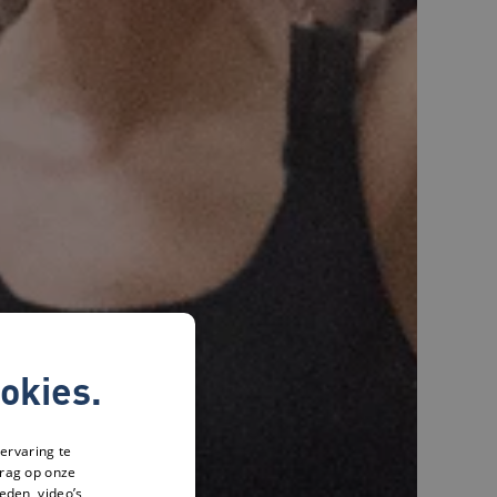
okies.
ervaring te
drag op onze
eden, video’s