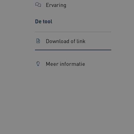
Ervaring
AWSALBCORS
De tool
__Secure-ROLLOUT_TOKE
Google Privacy Poli
Download of link
x-ms-routing-name
Meer informatie
UMB_SESSION
VISITOR_PRIVACY_METAD
ARRAffinity