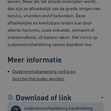
wonen. Maar als dat steeds moeilijker wordt,
dan zijn ze afhankelijk van de goede zorgen van
AWSALBCORS
1 week
Amazon.com Inc.
familie, vrienden en/of bekenden. Deze
vilans.blueconic.net
afhankelijke en kwetsbare relatie kan door
allerlei factoren, zoals onkunde, onmacht of
onwetendheid, uit balans raken. Het risico op
ouderenmishandeling neemt daardoor toe.
Google Privacy Policy
__Secure-ROLLOUT_TOKEN
.youtube.com
5 maande
weken
Meer informatie
x-ms-routing-name
59 minut
Microsoft
55 second
.www.beteroud.nl
Ouderenmishandeling: veilig en
beschermd ouder worden
UMB_SESSION
www.beteroud.nl
Sessie
Download of link
ouderenmishandeling handreiking