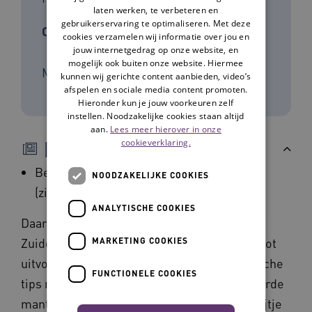
laten werken, te verbeteren en
gebruikerservaring te optimaliseren. Met deze
Ontwikkelaar
cookies verzamelen wij informatie over jou en
jouw internetgedrag op onze website, en
mogelijk ook buiten onze website. Hiermee
Movisie
kunnen wij gerichte content aanbieden, video’s
afspelen en sociale media content promoten.
Hieronder kun je jouw voorkeuren zelf
instellen. Noodzakelijke cookies staan altijd
aan.
Lees meer hierover in onze
Beschrijving
cookieverklaring.
Bekijk handreiking ouderenmishandeling
NOODZAKELIJKE COOKIES
(zie Download)
ANALYTISCHE COOKIES
Daarnaast delen we ook een stappenplan uit
Zuidoost-Brabant hoe te komen van beleid tot
MARKETING COOKIES
uitvoering en een toolkit waarin alle praktische
FUNCTIONELE COOKIES
tips rondom ouderenmishandeling, ontspoorde
mantelzorg en financieel misbruik op een rijtje