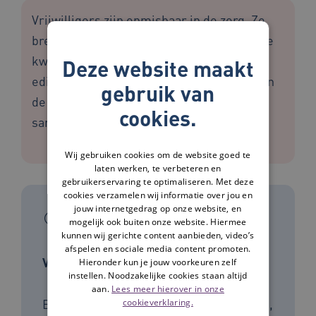
Vrijwilligers zijn onmisbaar in de zorg. Ze
brengen energie, betrokkenheid en unieke
kwaliteiten mee. Daarom staat de tweede
Deze website maakt
editie van het inspiratiemagazine Team van
gebruik van
de toekomst volledig in het teken van
cookies.
samenwerken met vrijwilligers.
Wij gebruiken cookies om de website goed te
laten werken, te verbeteren en
gebruikerservaring te optimaliseren. Met deze
cookies verzamelen wij informatie over jou en
jouw internetgedrag op onze website, en
In het kort
mogelijk ook buiten onze website. Hiermee
kunnen wij gerichte content aanbieden, video’s
afspelen en sociale media content promoten.
Voor wie
Hieronder kun je jouw voorkeuren zelf
instellen. Noodzakelijke cookies staan altijd
aan.
Lees meer hierover in onze
Beleidsmedewerkers, Leidinggevenden,
cookieverklaring.