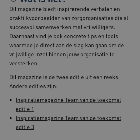
Dit magazine biedt inspirerende verhalen en
Deze functionele en technische cookies zorgen
ervoor dat de website werkt. Deze cookies
praktijkvoorbeelden van zorgorganisaties die al
worden altijd geplaatst en maken geen inbreuk
op uw privacy.
succesvol samenwerken met vrijwilligers.
Naam
Provider
/
Domein
Vervalda
Daarnaast vind je ook concrete tips en tools
BCSessionID
vilans.blueconic.net
1 jaar 1
waarmee je direct aan de slag kan gaan om de
maand
vrijwillige inzet binnen jouw organisatie te
versterken.
Dit magazine is de twee editie uit een reeks.
Andere edities zijn:
AWSALBCORS
1 week
Amazon.com Inc.
vilans.blueconic.net
Inspiratiemagazine Team van de toekomst
editie 1
Inspiratiemagazine Team van de toekomst
editie 3
Google Privacy Policy
__Secure-ROLLOUT_TOKEN
.youtube.com
5 maande
weken