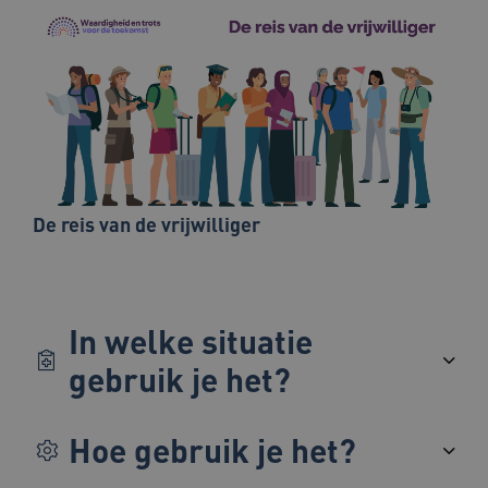
x-ms-routing-name
59 minut
Microsoft
55 second
.www.beteroud.nl
UMB_SESSION
www.beteroud.nl
Sessie
De reis van de vrijwilliger
VISITOR_PRIVACY_METADATA
5 maande
YouTube
weken
.youtube.com
In welke situatie
gebruik je het?
Hoe gebruik je het?
ARRAffinity
Sessie
Microsoft