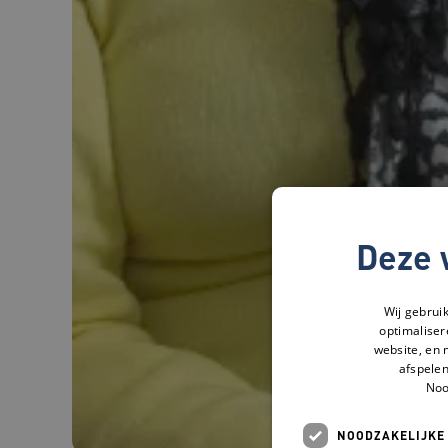
Deze 
Wij gebrui
optimaliser
website, en 
afspelen
Noo
NOODZAKELIJKE