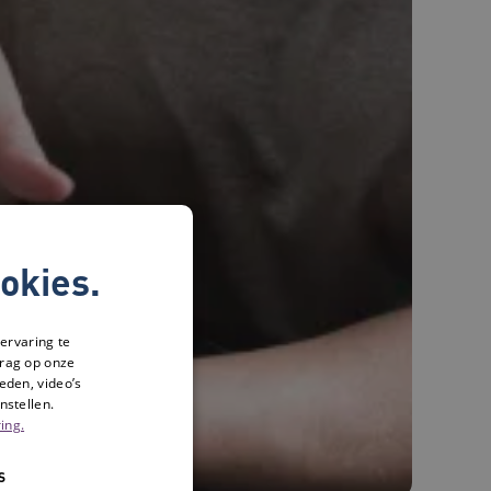
okies.
ervaring te
drag op onze
eden, video’s
nstellen.
ing.
S