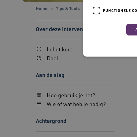
Home
Tips & Tools
Tools
SOFA-model: d
FUNCTIONELE C
Over deze interventie
In het kort
Doel
Nood
Aan de slag
Deze functionele en technis
uw privacy.
Hoe gebruik je het?
Naam
Wie of wat heb je nodig?
BCSessionID
Achtergrond
AWSALBCORS