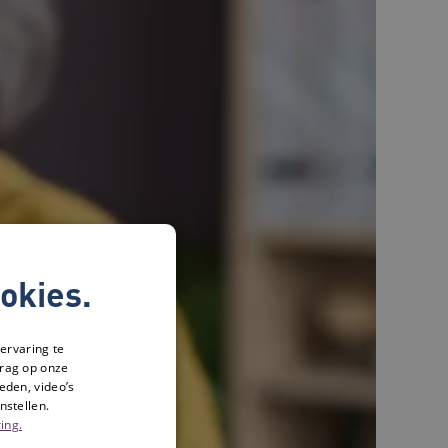
okies.
ervaring te
drag op onze
eden, video’s
nstellen.
ing.