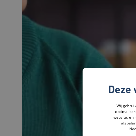
Deze 
Wij gebrui
optimaliser
website, en 
afspelen
Noo