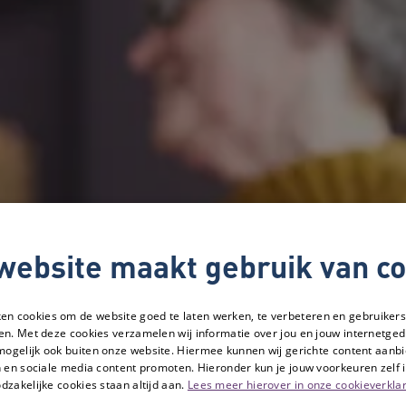
website maakt gebruik van co
ken cookies om de website goed te laten werken, te verbeteren en gebruikers
en. Met deze cookies verzamelen wij informatie over jou en jouw internetge
mogelijk ook buiten onze website. Hiermee kunnen wij gerichte content aanbi
 en sociale media content promoten. Hieronder kun je jouw voorkeuren zelf i
dzakelijke cookies staan altijd aan.
Lees meer hierover in onze cookieverklar