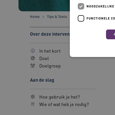
NOODZAKELIJKE
Home
Tips & Tools
Tools
Zingevende da
FUNCTIONELE C
Over deze interventie
In het kort
Doel
Doelgroep
Nood
Deze functionele en technis
Aan de slag
uw privacy.
Naam
Hoe gebruik je het?
BCSessionID
Wie of wat heb je nodig?
AWSALBCORS