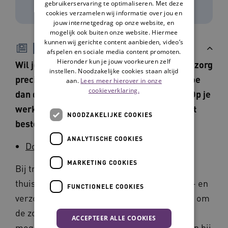
gebruikerservaring te optimaliseren. Met deze
cookies verzamelen wij informatie over jou en
jouw internetgedrag op onze website, en
mogelijk ook buiten onze website. Hiermee
kunnen wij gerichte content aanbieden, video’s
Beschrijving
afspelen en sociale media content promoten.
Hieronder kun je jouw voorkeuren zelf
Wil je in 30 minuten leren wat transmurale zorg
instellen. Noodzakelijke cookies staan altijd
precies is en hoe je het kunt aanpakken? Doe
aan.
Lees meer hierover in onze
cookieverklaring.
dan de e-learning Transmurale Zorgbrug. Op je
werk of thuis, op het moment dat het jou het
NOODZAKELIJKE COOKIES
beste uitkomt!
ANALYTISCHE COOKIES
Doe de gratis e-learning
MARKETING COOKIES
Bij transmurale zorg werken ziekenhuis,
thuiszorg, eerste lijn, verpleeg-, revalidatie- en
FUNCTIONELE COOKIES
verzorgingshuizen en mantelzorgers samen om
de zorg voor kwetsbare ouderen zo goed
ACCEPTEER ALLE COOKIES
mogelijk te organiseren. Wat kan er mis gaan bij