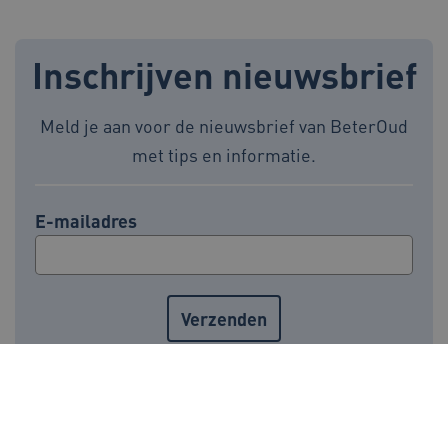
weken
.youtube.com
Inschrijven nieuwsbrief
Meld je aan voor de nieuwsbrief van BeterOud
met tips en informatie.
ARRAffinity
Sessie
Microsoft
Corporation
E-mailadres
.www.beteroud.nl
ga_session_duration
www.beteroud.nl
30 minut
Voor meer informatie over de verwerking van
persoonsgegevens, zie onze
privacyverklaring
.