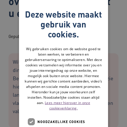
overeind en voorkomt
u een val
Deze website maakt
gebruik van
cookies.
Gepubliceerd op: 28-09-2022
Wij gebruiken cookies om de website goed te
laten werken, te verbeteren en
gebruikerservaring te optimaliseren. Met deze
Wil jij weten of je zelf al de belangrijkste
cookies verzamelen wij informatie over jou en
dingen doet om een val te voorkomen?
jouw internetgedrag op onze website, en
mogelijk ook buiten onze website. Hiermee
Bekijk dan de checklist van VeiligheidNL (zie
kunnen wij gerichte content aanbieden, video’s
hieronder bij 'Downloads'). Door deze bij
afspelen en sociale media content promoten.
Hieronder kun je jouw voorkeuren zelf
langs te lopen krijg je op verschillende
instellen. Noodzakelijke cookies staan altijd
vlakken praktische tips om het risico op een
aan.
Lees meer hierover in onze
cookieverklaring.
val te verkleinen.
NOODZAKELIJKE COOKIES