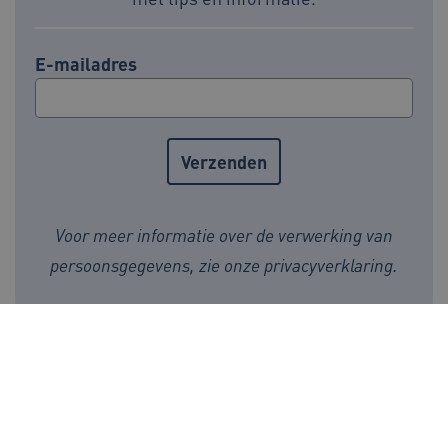
E-mailadres
UMB_SESSION
www.beteroud.nl
Sessie
VISITOR_PRIVACY_METADATA
5 maande
YouTube
weken
.youtube.com
Voor meer informatie over de verwerking van
persoonsgegevens, zie onze
privacyverklaring
.
BeterOud op social media:
Ga naar de LinkedI
Ga naar de Fa
ARRAffinity
Sessie
Microsoft
Corporation
.www.beteroud.nl