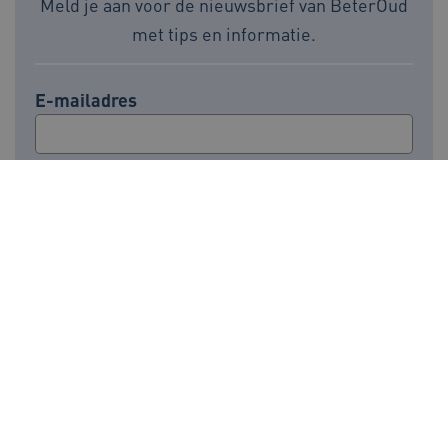
Meld je aan voor de nieuwsbrief van BeterOud
met tips en informatie.
ga_session_duration
www.beteroud.nl
30 minut
E-mailadres
AWSALBCORS
1 week
Amazon.com Inc.
f765.beteroud.nl
Voor meer informatie over de verwerking van
persoonsgegevens, zie onze
privacyverklaring
.
ASLBSA
www.beteroud.nl
Sessie
BeterOud op social media:
Ga naar de LinkedI
Ga naar de Fa