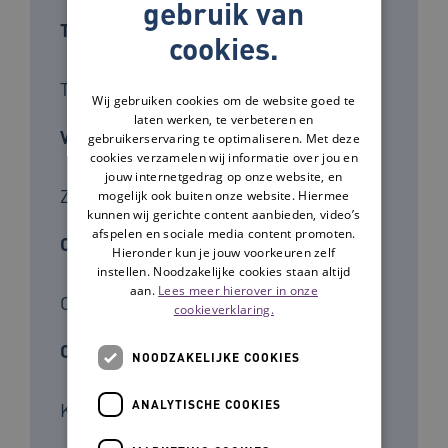
gebruik van
Type tool
cookies.
Training, Spel
Wij gebruiken cookies om de website goed te
laten werken, te verbeteren en
Voor wie
gebruikerservaring te optimaliseren. Met deze
cookies verzamelen wij informatie over jou en
jouw internetgedrag op onze website, en
Zorgverleners
mogelijk ook buiten onze website. Hiermee
kunnen wij gerichte content aanbieden, video’s
afspelen en sociale media content promoten.
Cliëntgroep
Hieronder kun je jouw voorkeuren zelf
instellen. Noodzakelijke cookies staan altijd
aan.
Lees meer hierover in onze
Cliënten, Ouderen, Patiënten, Dementie
cookieverklaring.
Ontwikkelaar
NOODZAKELIJKE COOKIES
ANALYTISCHE COOKIES
Kenniscentrum Sport