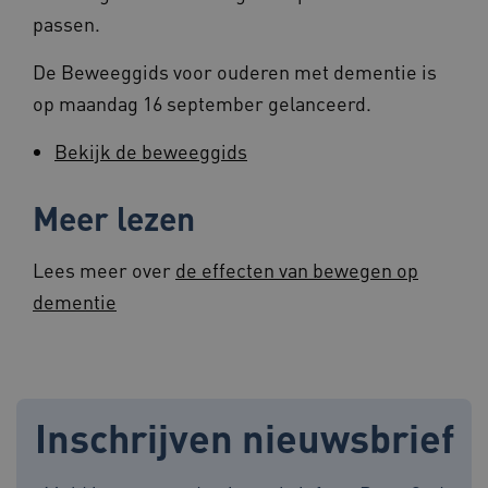
passen.
UMB_SESSION
www.beteroud.nl
Sessie
De Beweeggids voor ouderen met dementie is
op maandag 16 september gelanceerd.
VISITOR_PRIVACY_METADATA
5 maande
YouTube
Bekijk de beweeggids
weken
.youtube.com
Meer lezen
Lees meer over
de effecten van bewegen op
dementie
ARRAffinity
Sessie
Microsoft
Corporation
.www.beteroud.nl
Inschrijven nieuwsbrief