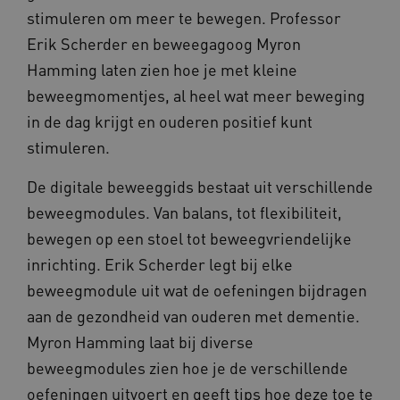
BCSessionID
vilans.blueconic.net
1 jaar 1
stimuleren om meer te bewegen. Professor
maand
Erik Scherder en beweegagoog Myron
Hamming laten zien hoe je met kleine
beweegmomentjes, al heel wat meer beweging
in de dag krijgt en ouderen positief kunt
AWSALBCORS
1 week
Amazon.com Inc.
stimuleren.
vilans.blueconic.net
De digitale beweeggids bestaat uit verschillende
beweegmodules. Van balans, tot flexibiliteit,
bewegen op een stoel tot beweegvriendelijke
Google Privacy Policy
inrichting. Erik Scherder legt bij elke
__Secure-ROLLOUT_TOKEN
.youtube.com
5 maande
beweegmodule uit wat de oefeningen bijdragen
weken
aan de gezondheid van ouderen met dementie.
x-ms-routing-name
59 minut
Microsoft
55 second
.www.beteroud.nl
Myron Hamming laat bij diverse
beweegmodules zien hoe je de verschillende
oefeningen uitvoert en geeft tips hoe deze toe te