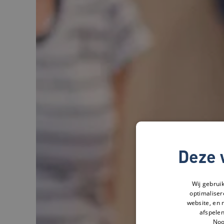
Deze 
Wij gebrui
optimaliser
website, en 
afspelen
Noo