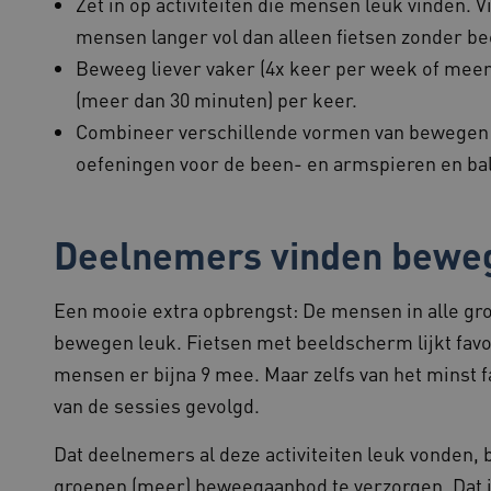
Zet in op activiteiten die mensen leuk vinden. 
1 week
Voor voortdurende plakkerigheidsonder
Amazon.com Inc.
mensen langer vol dan alleen fietsen zonder be
cases na de Chromium-update, maken we
f765.beteroud.nl
plakkerigheidscookies voor elk van deze
Beweeg liever vaker (4x keer per week of meer
plakkeringsfuncties genaamd AWSALBCOR
(meer dan 30 minuten) per keer.
www.beteroud.nl
Sessie
Deze cookie wordt meestal gebruikt om e
efficiënte gebruikerservaring te garande
Combineer verschillende vormen van bewegen: 
load balancing op de webserver, om ervo
gebruikersverzoeken worden doorgestuurd
oefeningen voor de been- en armspieren en ba
elke surfsessie.
.youtube.com
5 maanden 4
weken
Deelnemers vinden bewe
29 minuten
Deze cookie wordt gebruikt om ondersch
Cloudflare Inc.
57 seconden
mensen en bots. Dit is gunstig voor de w
.vimeo.com
rapporten te kunnen maken over het geb
Een mooie extra opbrengst: De mensen in alle gr
.www.beteroud.nl
59 minuten
Dit cookie wordt geassocieerd met diagn
55 seconden
gezondheidsproblemen op de website om
bewegen leuk. Fietsen met beeldscherm lijkt favo
voortdurende stabiliteit en prestaties. He
om eventuele problemen actief te identifi
mensen er bijna 9 mee. Maar zelfs van het minst 
Sessie
Bij het gebruik van Microsoft Azure als h
Microsoft
inschakelen van load balancing, zorgt de
van de sessies gevolgd.
Corporation
verzoeken van één bezoekersbrowsersessi
.www.beteroud.nl
server in het cluster worden afgehandeld
Dat deelnemers al deze activiteiten leuk vonden, 
www.beteroud.nl
Sessie
Deze cookie is waarschijnlijk geassocieer
van de lading om ervoor te zorgen dat b
groepen (meer) beweegaanbod te verzorgen. Dat is