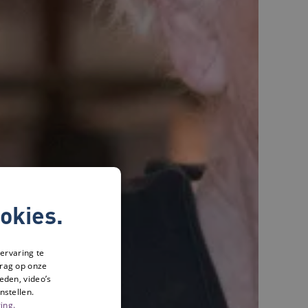
okies.
ervaring te
drag op onze
eden, video’s
nstellen.
ing.