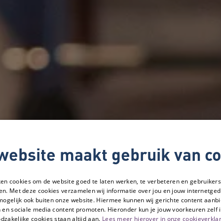
website maakt gebruik van co
ken cookies om de website goed te laten werken, te verbeteren en gebruikers
en. Met deze cookies verzamelen wij informatie over jou en jouw internetge
mogelijk ook buiten onze website. Hiermee kunnen wij gerichte content aanbi
 en sociale media content promoten. Hieronder kun je jouw voorkeuren zelf i
dzakelijke cookies staan altijd aan.
Lees meer hierover in onze cookieverklar