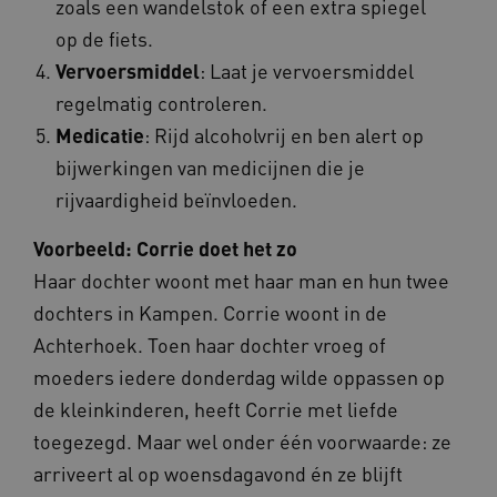
Microsoft
zoals een wandelstok of een extra spiegel
55 second
.www.beteroud.nl
op de fiets.
Vervoersmiddel
: Laat je vervoersmiddel
regelmatig controleren.
Medicatie
: Rijd alcoholvrij en ben alert op
UMB_SESSION
www.beteroud.nl
Sessie
bijwerkingen van medicijnen die je
rijvaardigheid beïnvloeden.
Voorbeeld: Corrie doet het zo
VISITOR_PRIVACY_METADATA
5 maande
YouTube
weken
.youtube.com
Haar dochter woont met haar man en hun twee
dochters in Kampen. Corrie woont in de
Achterhoek. Toen haar dochter vroeg of
moeders iedere donderdag wilde oppassen op
de kleinkinderen, heeft Corrie met liefde
toegezegd. Maar wel onder één voorwaarde: ze
arriveert al op woensdagavond én ze blijft
ARRAffinity
Sessie
Microsoft
Corporation