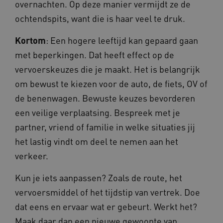
overnachten. Op deze manier vermijdt ze de
.www.beteroud.nl
ochtendspits, want die is haar veel te druk.
Kortom
: Een hogere leeftijd kan gepaard gaan
met beperkingen. Dat heeft effect op de
vervoerskeuzes die je maakt. Het is belangrijk
ga_session_duration
www.beteroud.nl
30 minut
om bewust te kiezen voor de auto, de fiets, OV of
de benenwagen. Bewuste keuzes bevorderen
een veilige verplaatsing. Bespreek met je
partner, vriend of familie in welke situaties jij
AWSALBCORS
1 week
Amazon.com Inc.
het lastig vindt om deel te nemen aan het
f765.beteroud.nl
verkeer.
Kun je iets aanpassen? Zoals de route, het
vervoersmiddel of het tijdstip van vertrek. Doe
dat eens en ervaar wat er gebeurt. Werkt het?
ASLBSA
www.beteroud.nl
Sessie
Maak daar dan een nieuwe gewoonte van.