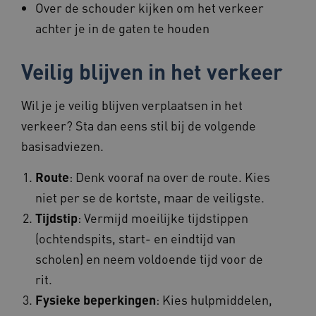
Deze functionele en technische cookies zorgen
Over de schouder kijken om het verkeer
ervoor dat de website werkt. Deze cookies
worden altijd geplaatst en maken geen inbreuk
achter je in de gaten te houden
op uw privacy.
Naam
Provider
/
Domein
Vervalda
Veilig blijven in het verkeer
BCSessionID
vilans.blueconic.net
1 jaar 1
maand
Wil je je veilig blijven verplaatsen in het
verkeer? Sta dan eens stil bij de volgende
basisadviezen.
Route
: Denk vooraf na over de route. Kies
AWSALBCORS
1 week
Amazon.com Inc.
vilans.blueconic.net
niet per se de kortste, maar de veiligste.
Tijdstip
: Vermijd moeilijke tijdstippen
(ochtendspits, start- en eindtijd van
scholen) en neem voldoende tijd voor de
Google Privacy Policy
rit.
__Secure-ROLLOUT_TOKEN
.youtube.com
5 maande
weken
Fysieke beperkingen
: Kies hulpmiddelen,
x-ms-routing-name
59 minut