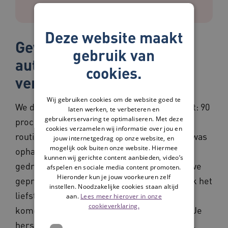
Deze website maakt
Gewoonten en
gebruik van
automatismen in het
cookies.
verkeer
Wij gebruiken cookies om de website goed te
We doen heel veel op de automatische piloot: 90
laten werken, te verbeteren en
gebruikerservaring te optimaliseren. Met deze
procent van de beslissingen nemen we
cookies verzamelen wij informatie over jou en
routinematig. Douchen, tandenpoetsen, de was
jouw internetgedrag op onze website, en
mogelijk ook buiten onze website. Hiermee
ophangen, het zijn allemaal vaste
kunnen wij gerichte content aanbieden, video’s
gedragspatronen. Niks aan te doen: zo zijn we
afspelen en sociale media content promoten.
Hieronder kun je jouw voorkeuren zelf
geprogrammeerd. Het brein neemt namelijk het
instellen. Noodzakelijke cookies staan altijd
liefst de kortste weg om tot een keuze te
aan.
Lees meer hierover in onze
cookieverklaring.
komen, want dat scheelt een hoop energie. Je
hersenen houden dus van gemak en routine.