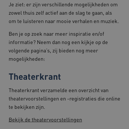
Je ziet: er zijn verschillende mogelijkheden om
AWSALBCORS
1 week
Amazon.com Inc.
f765.beteroud.nl
zowel thuis zelf actief aan de slag te gaan, als
om te luisteren naar mooie verhalen en muziek.
Ben je op zoek naar meer inspiratie en/of
informatie? Neem dan nog een kijkje op de
volgende pagina’s, zij bieden nog meer
ASLBSA
www.beteroud.nl
Sessie
mogelijkheden:
Theaterkrant
Theaterkrant verzamelde een overzicht van
theatervoorstellingen en -registraties die online
__Secure-YNID
.youtube.com
5 maande
weken
te bekijken zijn.
__cf_bm
29 minut
Cloudflare Inc.
57 second
.vimeo.com
Bekijk de theatervoorstellingen