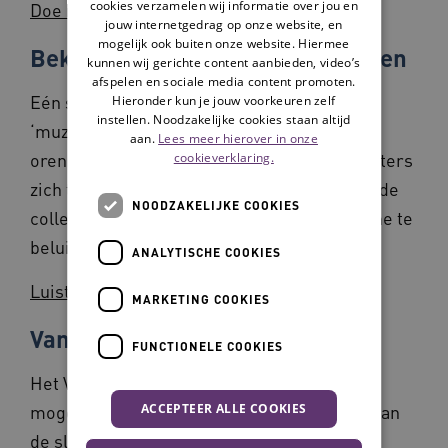
cookies verzamelen wij informatie over jou en
Doe mee met de opdrachten
jouw internetgedrag op onze website, en
mogelijk ook buiten onze website. Hiermee
Bekijk het Mauritshuis met je oren
kunnen wij gerichte content aanbieden, video’s
afspelen en sociale media content promoten.
Eén schilderij, één artiest, één lied. Met het
Hieronder kun je jouw voorkeuren zelf
instellen. Noodzakelijke cookies staan altijd
‘muzieklabel’ Bekijk het Mauritshuis met je
aan.
Lees meer hierover in onze
oren vraagt het Mauritshuis singer-songwriters
cookieverklaring.
zich te laten inspireren door topstukken uit de
NOODZAKELIJKE COOKIES
collectie. De eerste drie nummers zijn online te
beluisteren.
ANALYTISCHE COOKIES
Luister naar de nummers
MARKETING COOKIES
Van Gogh Museum
FUNCTIONELE COOKIES
Het Van Gogh Museum biedt verschillende
ACCEPTEER ALLE COOKIES
mogelijkheden om online met de collectie aan
de slag te gaan. Van kleurplaten tot