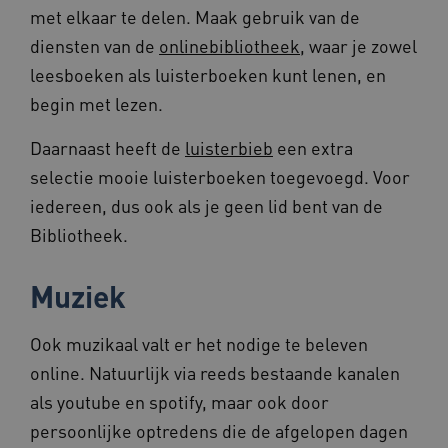
AWSALBCORS
1 week
Amazon.com Inc.
met elkaar te delen. Maak gebruik van de
vilans.blueconic.net
diensten van de
onlinebibliotheek
, waar je zowel
leesboeken als luisterboeken kunt lenen, en
begin met lezen.
Google Privacy Policy
Daarnaast heeft de
luisterbieb
een extra
__Secure-ROLLOUT_TOKEN
.youtube.com
5 maande
weken
selectie mooie luisterboeken toegevoegd. Voor
x-ms-routing-name
59 minut
Microsoft
iedereen, dus ook als je geen lid bent van de
55 second
.www.beteroud.nl
Bibliotheek.
Muziek
UMB_SESSION
www.beteroud.nl
Sessie
Ook muzikaal valt er het nodige te beleven
online. Natuurlijk via reeds bestaande kanalen
als youtube en spotify, maar ook door
VISITOR_PRIVACY_METADATA
5 maande
persoonlijke optredens die de afgelopen dagen
YouTube
weken
.youtube.com