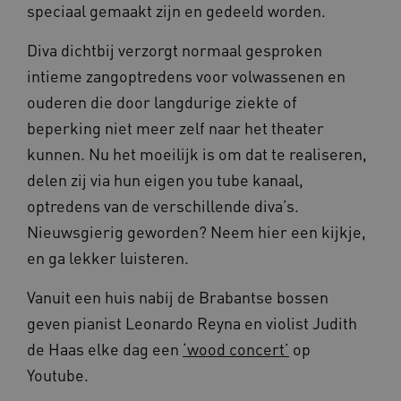
speciaal gemaakt zijn en gedeeld worden.
Diva dichtbij verzorgt normaal gesproken
intieme zangoptredens voor volwassenen en
ouderen die door langdurige ziekte of
beperking niet meer zelf naar het theater
kunnen. Nu het moeilijk is om dat te realiseren,
ARRAffinity
Sessie
Microsoft
Corporation
delen zij via hun eigen you tube kanaal,
.www.beteroud.nl
optredens van de verschillende diva’s.
Nieuwsgierig geworden? Neem hier een kijkje,
en ga lekker luisteren.
Vanuit een huis nabij de Brabantse bossen
ga_session_duration
www.beteroud.nl
30 minut
geven pianist Leonardo Reyna en violist Judith
de Haas elke dag een
‘wood concert’
op
Youtube.