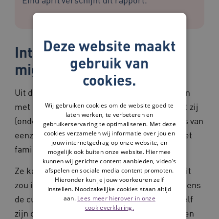
Deze website maakt
Interviews met
gebruik van
migrantenouderen
cookies.
Uit de interviews met thuiswonende ouderen
met een Marokkaanse achtergrond blijkt dat zij
Wij gebruiken cookies om de website goed te
laten werken, te verbeteren en
(onder normale omstandigheden) gevoelens van
gebruikerservaring te optimaliseren. Met deze
cookies verzamelen wij informatie over jou en
eenzaamheid amper expliciet bespreken met
jouw internetgedrag op onze website, en
familie en hun sociale omgeving.
mogelijk ook buiten onze website. Hiermee
kunnen wij gerichte content aanbieden, video’s
Ze kaarten deze gevoelens niet aan omdat dit
afspelen en sociale media content promoten.
Hieronder kun je jouw voorkeuren zelf
zou impliceren dat zij hun kinderen niet volgens
instellen. Noodzakelijke cookies staan altijd
de cultureel-religieuze traditie, waarin zij zélf
aan.
Lees meer hierover in onze
cookieverklaring.
zijn opgegroeid, hebben opgevoed ofwel geen