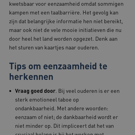
kwetsbaar voor eenzaamheid omdat sommigen
Deze functionele en technische cookies zorgen
kampen met een taalbarrière. Het gevolg kan
ervoor dat de website werkt. Deze cookies
worden altijd geplaatst en maken geen inbreuk
zijn dat belangrijke informatie hen niet bereikt,
op uw privacy.
maar ook niet de vele mooie initiatieven die nu
Naam
Provider
/
Domein
Vervalda
door heel het land worden opgezet. Denk aan
BCSessionID
vilans.blueconic.net
1 jaar 1
maand
het sturen van kaartjes naar ouderen.
Tips om eenzaamheid te
herkennen
AWSALBCORS
1 week
Amazon.com Inc.
vilans.blueconic.net
Vraag goed door
. Bij veel ouderen is er een
sterk emotioneel taboe op
ondankbaarheid. Met andere woorden:
eenzaam of niet; de dankbaarheid wordt er
Google Privacy Policy
niet minder op. Dit impliceert dat het van
__Secure-ROLLOUT_TOKEN
.youtube.com
5 maande
weken
cruciaal belang is bij het werken met