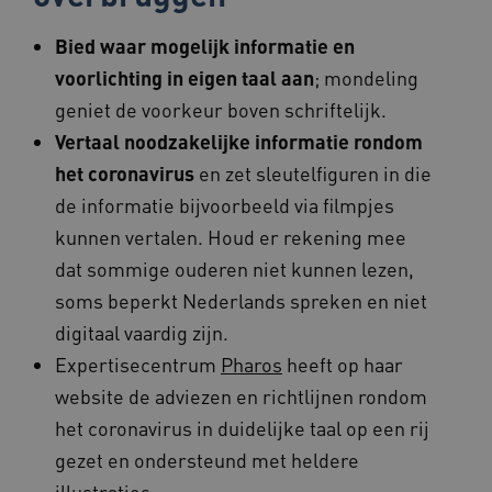
Corporation
.www.beteroud.nl
Bied waar mogelijk informatie en
voorlichting in eigen taal aan
; mondeling
geniet de voorkeur boven schriftelijk.
Vertaal noodzakelijke informatie rondom
het coronavirus
en zet sleutelfiguren in die
ga_session_duration
www.beteroud.nl
30 minut
de informatie bijvoorbeeld via filmpjes
kunnen vertalen. Houd er rekening mee
dat sommige ouderen niet kunnen lezen,
soms beperkt Nederlands spreken en niet
AWSALBCORS
1 week
Amazon.com Inc.
digitaal vaardig zijn.
f765.beteroud.nl
Expertisecentrum
Pharos
heeft op haar
website de adviezen en richtlijnen rondom
het coronavirus in duidelijke taal op een rij
gezet en ondersteund met heldere
illustraties.
ASLBSA
www.beteroud.nl
Sessie