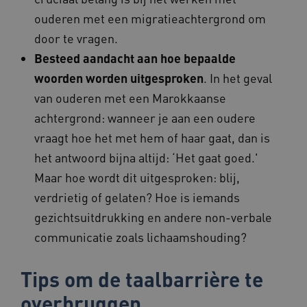
x-ms-routing-name
59 minut
Microsoft
ouderen met een migratieachtergrond om
55 second
.www.beteroud.nl
door te vragen.
Besteed aandacht aan hoe bepaalde
woorden worden uitgesproken
. In het geval
van ouderen met een Marokkaanse
UMB_SESSION
www.beteroud.nl
Sessie
achtergrond: wanneer je aan een oudere
vraagt hoe het met hem of haar gaat, dan is
het antwoord bijna altijd: ‘Het gaat goed.'
VISITOR_PRIVACY_METADATA
5 maande
YouTube
Maar hoe wordt dit uitgesproken: blij,
weken
.youtube.com
verdrietig of gelaten? Hoe is iemands
gezichtsuitdrukking en andere non-verbale
communicatie zoals lichaamshouding?
Tips om de taalbarrière te
overbruggen
ARRAffinity
Sessie
Microsoft