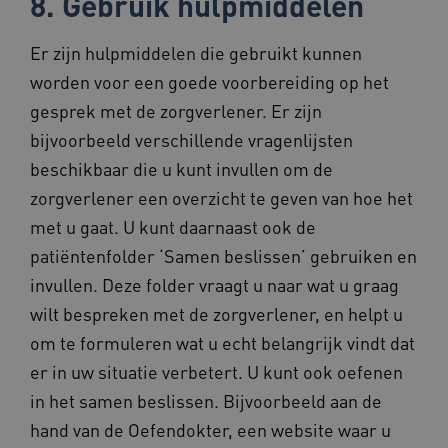
8. Gebruik hulpmiddelen
Er zijn hulpmiddelen die gebruikt kunnen
worden voor een goede voorbereiding op het
gesprek met de zorgverlener. Er zijn
bijvoorbeeld verschillende vragenlijsten
ASLBSA
www.beteroud.nl
Sessie
beschikbaar die u kunt invullen om de
zorgverlener een overzicht te geven van hoe het
met u gaat. U kunt daarnaast ook de
patiëntenfolder ‘Samen beslissen’ gebruiken en
invullen. Deze folder vraagt u naar wat u graag
__Secure-YNID
.youtube.com
5 maande
wilt bespreken met de zorgverlener, en helpt u
weken
om te formuleren wat u echt belangrijk vindt dat
__cf_bm
29 minut
Cloudflare Inc.
57 second
.vimeo.com
er in uw situatie verbetert. U kunt ook oefenen
in het samen beslissen. Bijvoorbeeld aan de
hand van de Oefendokter, een website waar u