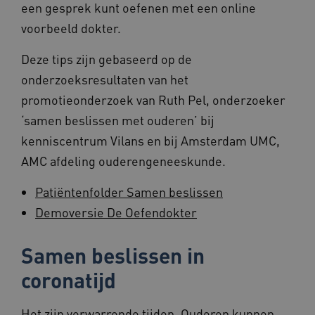
een gesprek kunt oefenen met een online
TiPMix
.www.beteroud.nl
59 minut
55 second
voorbeeld dokter.
Deze tips zijn gebaseerd op de
onderzoeksresultaten van het
promotieonderzoek van Ruth Pel, onderzoeker
‘samen beslissen met ouderen’ bij
ARRAffinitySameSite
Sessie
Microsoft
kenniscentrum Vilans en bij Amsterdam UMC,
Corporation
.www.beteroud.nl
AMC afdeling ouderengeneeskunde.
Patiëntenfolder Samen beslissen
Demoversie De Oefendokter
ASLBSACORS
www.beteroud.nl
Sessie
Samen beslissen in
coronatijd
Het zijn verwarrende tijden. Ouderen kunnen