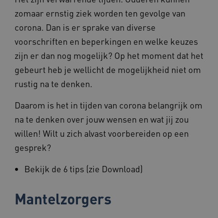
CookieScriptConsent
1 jaar
CookieScript
www.beteroud.nl
zomaar ernstig ziek worden ten gevolge van
corona. Dan is er sprake van diverse
voorschriften en beperkingen en welke keuzes
zijn er dan nog mogelijk? Op het moment dat het
gebeurt heb je wellicht de mogelijkheid niet om
rustig na te denken.
Provider
/
Daarom is het in tijden van corona belangrijk om
Naam
Vervaldatum
Omschrijving
Domein
Provider
/
na te denken over jouw wensen en wat jij zou
Naam
Vervaldatum
Omschrijvin
FPLC
.beteroud.nl
20 uur
Deze cookie
Domein
wordt
willen! Wilt u zich alvast voorbereiden op een
Provider
/
Naam
Vervaldatum
Omsch
gebruikt om
_ga_NWZZME161M
.beteroud.nl
1 jaar 1
Deze cookie
Domein
de prestaties
gesprek?
maand
gebruikt doo
en
Google Analy
BCSessionID
www.beteroud.nl
Sessie
Dit c
functionaliteit
om de sessie
gebru
voorkeuren
te behouden
Bekijk de 6 tips (zie Download)
gebru
van de
onde
website-
_ga_G3VHK6CSBS
.beteroud.nl
1 jaar 1
Deze cookie
ervoo
gebruikers op
maand
gebruikt doo
beric
te slaan en te
Mantelzorgers
Google Analy
verzo
volgen om
om de sessie
brows
hun
te behouden
gebru
surfervaring
onde