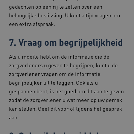
gedachten op een rij te zetten over een
belangrijke beslissing. U kunt altijd vragen om
een extra afspraak.
7. Vraag om begrijpelijkheid
ARRAffinity
Sessie
Microsoft
Corporation
.www.beteroud.nl
Als u moeite hebt om de informatie die de
zorgverleners u geven te begrijpen, kunt u de
zorgverlener vragen om de informatie
begrijpelijker uit te leggen. Ook als u
gespannen bent, is het goed om dit aan te geven
ga_session_duration
www.beteroud.nl
30 minut
zodat de zorgverlener u wat meer op uw gemak
kan stellen. Geef dit voor of tijdens het gesprek
aan.
AWSALBCORS
1 week
Amazon.com Inc.
f765.beteroud.nl