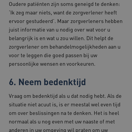
Oudere patiënten zijn soms geneigd te denken:
‘Ik zeg maar niets, want de zorgverlener heeft
ervoor gestudeerd’. Maar zorgverleners hebben
Google Privacy Policy
juist informatie van u nodig over wat voor u
__Secure-ROLLOUT_TOKEN
.youtube.com
5 maande
belangrijk is en wat u zou willen. Dit helpt de
weken
zorgverlener om behandelmogelijkheden aan u
x-ms-routing-name
59 minut
Microsoft
55 second
.www.beteroud.nl
voor te leggen die goed passen bij uw
persoonlijke wensen en voorkeuren.
6. Neem bedenktijd
UMB_SESSION
www.beteroud.nl
Sessie
Vraag om bedenktijd als u dat nodig hebt. Als de
situatie niet acuut is, is er meestal wel even tijd
om over beslissingen na te denken. Het is heel
VISITOR_PRIVACY_METADATA
5 maande
YouTube
weken
.youtube.com
normaal als u nog even met uw naaste of met
anderen in uw omgeving wil praten om uw