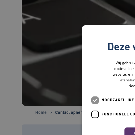
Deze 
Wij gebrui
optimaliser
website, en 
afspelen
Noo
NOODZAKELIJKE
Home
Contact opnemen
FUNCTIONELE C