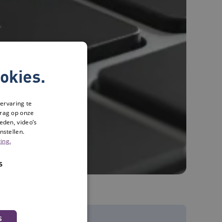
okies.
ervaring te
drag op onze
eden, video’s
nstellen.
ing.
S
S