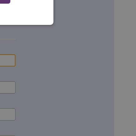
okies
 en maken geen inbreuk op
sessies te onderhouden en
erzonden naar de browser
perationele efficiëntie en
steuning met CORS-use-
 extra
 op duur gebaseerde
S (ALB).
zorgen dat de surfsessie
lfde server wordt gestuurd
e behouden.