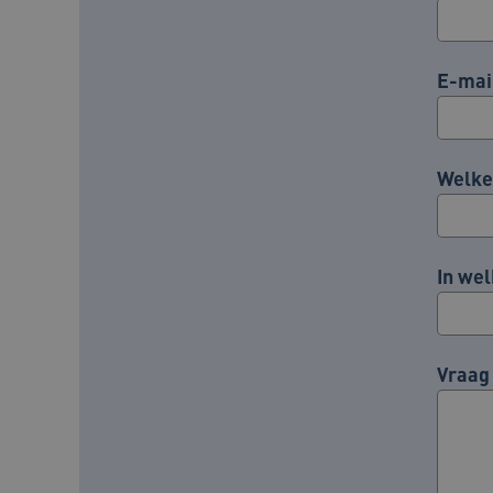
UMB_SESSION
E-mai
VISITOR_PRIVACY_METAD
Welke 
ARRAffinity
In wel
ga_session_duration
AWSALBCORS
Vraag
ASLBSA