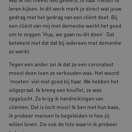
leren kijken. In dit werk merk je direct wat jouw
gedrag met het gedrag van een cliënt doet. Bij
een cliënt van mij met dementie werkt het goed
TiPMix
.www.beteroud.nl
59 minut
55 second
om te zeggen ‘Hup, we gaan nu dit doen’. Dat
betekent niet dat dat bij iedereen met dementie
zo werkt.
Tegen een ander zei ik dat ze een coronatest
moest doen toen ze verkouden was. Het woord
ARRAffinitySameSite
Sessie
Microsoft
‘moeten’ viel niet goed bij haar. We hebben het
Corporation
.www.beteroud.nl
uitgepraat. Ik kreeg een knuffel, ze was
opgelucht. Zo krijg ik handreikingen van
cliënten. Dat is toch mooi! Ik ben niet hun baas,
ik probeer mensen te begeleiden in hoe zij
ASLBSACORS
www.beteroud.nl
Sessie
willen leven. Zie ook de foto waarin ik probeer