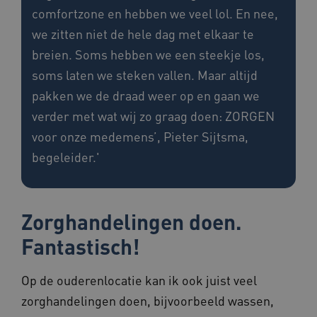
comfortzone en hebben we veel lol. En nee,
AWSALBCORS
1 week
Amazon.com Inc.
we zitten niet de hele dag met elkaar te
vilans.blueconic.net
breien. Soms hebben we een steekje los,
soms laten we steken vallen. Maar altijd
pakken we de draad weer op en gaan we
verder met wat wij zo graag doen: ZORGEN
Google Privacy Policy
voor onze medemens’, Pieter Sijtsma,
__Secure-ROLLOUT_TOKEN
.youtube.com
5 maande
weken
begeleider.'
x-ms-routing-name
59 minut
Microsoft
55 second
.www.beteroud.nl
Zorghandelingen doen.
Fantastisch!
UMB_SESSION
www.beteroud.nl
Sessie
Op de ouderenlocatie kan ik ook juist veel
zorghandelingen doen, bijvoorbeeld wassen,