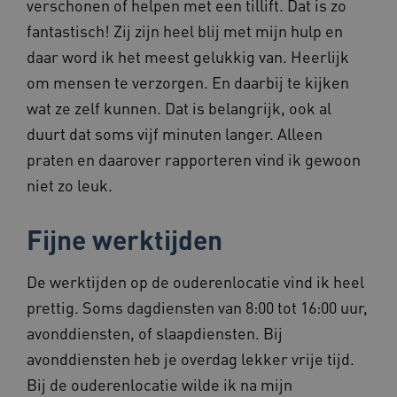
verschonen of helpen met een tillift. Dat is zo
VISITOR_PRIVACY_METADATA
5 maande
YouTube
weken
.youtube.com
fantastisch! Zij zijn heel blij met mijn hulp en
daar word ik het meest gelukkig van. Heerlijk
om mensen te verzorgen. En daarbij te kijken
wat ze zelf kunnen. Dat is belangrijk, ook al
duurt dat soms vijf minuten langer. Alleen
praten en daarover rapporteren vind ik gewoon
niet zo leuk.
ARRAffinity
Sessie
Microsoft
Corporation
.www.beteroud.nl
Fijne werktijden
De werktijden op de ouderenlocatie vind ik heel
prettig. Soms dagdiensten van 8:00 tot 16:00 uur,
avonddiensten, of slaapdiensten. Bij
ga_session_duration
www.beteroud.nl
30 minut
avonddiensten heb je overdag lekker vrije tijd.
Bij de ouderenlocatie wilde ik na mijn