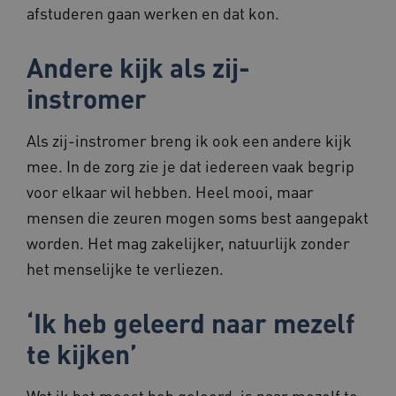
afstuderen gaan werken en dat kon.
AWSALBCORS
1 week
Amazon.com Inc.
Andere kijk als zij-
f765.beteroud.nl
instromer
Als zij-instromer breng ik ook een andere kijk
mee. In de zorg zie je dat iedereen vaak begrip
voor elkaar wil hebben. Heel mooi, maar
ASLBSA
www.beteroud.nl
Sessie
mensen die zeuren mogen soms best aangepakt
worden. Het mag zakelijker, natuurlijk zonder
het menselijke te verliezen.
‘Ik heb geleerd naar mezelf
__Secure-YNID
.youtube.com
5 maande
te kijken’
weken
__cf_bm
29 minut
Cloudflare Inc.
57 second
.vimeo.com
Wat ik het meest heb geleerd, is naar mezelf te