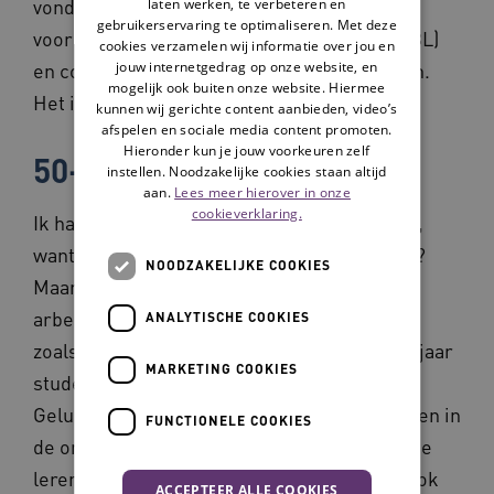
vond het leuk. Vervolgens kwam er een plek
laten werken, te verbeteren en
gebruikerservaring te optimaliseren. Met deze
voor een beroepsbegeleidende leerweg (BBL)
cookies verzamelen wij informatie over jou en
jouw internetgedrag op onze website, en
en collega’s vonden dat ik moest solliciteren.
mogelijk ook buiten onze website. Hiermee
Het is een traject waarbij je werkt en leert.
kunnen wij gerichte content aanbieden, video’s
afspelen en sociale media content promoten.
Hieronder kun je jouw voorkeuren zelf
50-plus is te oud, toch?
instellen. Noodzakelijke cookies staan altijd
aan.
Lees meer hierover in onze
cookieverklaring.
Ik had niet verwacht dat het iets zou worden,
want wie zit er te wachten op iemand van 51?
NOODZAKELIJKE COOKIES
Maar ik kreeg de plek! Ondanks dat de
arbeidsmarkt toen anders was; geen tekort
ANALYTISCHE COOKIES
zoals nu. Het betekende ook weer een paar jaar
MARKETING COOKIES
studeren. Spannend, want kon ik dat nog?
Gelukkig wel! Ik heb op verschillende plekken in
FUNCTIONELE COOKIES
de organisatie gezeten om de doelgroepen te
leren kennen: bij dagbesteding, wonen en ook
ACCEPTEER ALLE COOKIES