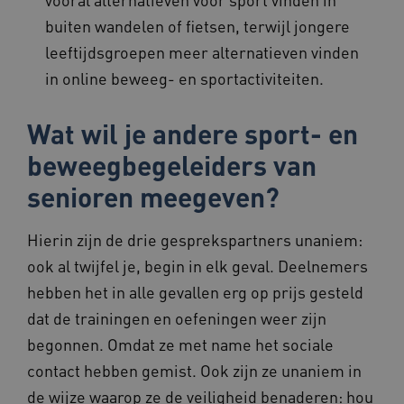
ASLBSACORS
www.beteroud.nl
Sessie
buiten wandelen of fietsen, terwijl jongere
leeftijdsgroepen meer alternatieven vinden
in online beweeg- en sportactiviteiten.
Wat wil je andere sport- en
CookieScriptConsent
1 jaar
CookieScript
www.beteroud.nl
beweegbegeleiders van
senioren meegeven?
Hierin zijn de drie gesprekspartners unaniem:
ook al twijfel je, begin in elk geval. Deelnemers
hebben het in alle gevallen erg op prijs gesteld
dat de trainingen en oefeningen weer zijn
Provider
/
Naam
Vervaldatum
Omschrijving
Domein
begonnen. Omdat ze met name het sociale
Provider
/
Naam
Vervaldatum
Omschrijvin
FPLC
.beteroud.nl
20 uur
Deze cookie
Domein
contact hebben gemist. Ook zijn ze unaniem in
wordt
Provider
/
Naam
Vervaldatum
Omsch
gebruikt om
_ga_NWZZME161M
.beteroud.nl
1 jaar 1
Deze cookie
de wijze waarop ze de veiligheid benaderen: hou
Domein
de prestaties
maand
gebruikt doo