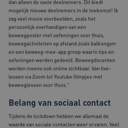
dan alleen de vaste deelnemers. Dit biedt
Google. Dez
op di
cookie word
beste
gebruikt om
mogelijk nieuwe deelnemers in de toekomst! Ik
besch
gebruikers t
heeft
onderscheid
zag veel mooie voorbeelden, zoals het
gegen
door een
infor
willekeurig
als i
persoonlijk overhandigen van een
gegenereerd
identi
nummer toe 
beweegposter met oefeningen voor thuis,
wijzen als kl
BCSessionID
f765.beteroud.nl
1 jaar 1
Dit c
Het is opge
maand
gebru
beweegactiviteiten op afstand zoals balkongym
in elk
gebru
paginaverzo
onde
en een beweeg-mee-app groep waarin tips en
een site en 
ervoo
gebruikt om
beric
oefeningen werden gedeeld. Beweegdocenten
bezoekers-, s
verzo
en
brows
werden ineens ook online zichtbaar. Van live-
campagnege
gebru
te berekene
onde
lessen via Zoom tot Youtube filmpjes met
de
opera
analyserapp
effici
beweeglessen voor thuis.”
van de site.
presta
FPID
1 jaar 1
Deze 
Google
maand
gebru
.beteroud.nl
Belang van sociaal contact
gebru
voork
houd
perso
Tijdens de lockdown hebben we allemaal de
te bi
waarde van sociale contacten weer ervaren. Veel
VISITOR_INFO1_LIVE
5 maanden 4
Deze 
Google LLC