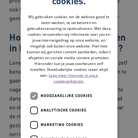
cookies.
protocol van de vereniging gevolgd. Dat werd
ook bevorderd door de BOA’s die vanuit de
Wij gebruiken cookies om de website goed te
gemeente regelmatig kwamen controleren.”
laten werken, te verbeteren en
gebruikerservaring te optimaliseren. Met deze
Hoe heb je het heropstarten
cookies verzamelen wij informatie over jou en
jouw internetgedrag op onze website, en
in het voorjaar voorbereid?
mogelijk ook buiten onze website. Hiermee
kunnen wij gerichte content aanbieden, video’s
afspelen en sociale media content promoten.
Lene Kleuver: “Ik werd door de deelnemers zelf
Hieronder kun je jouw voorkeuren zelf
instellen. Noodzakelijke cookies staan altijd
benaderd met het idee om buiten danslessen te
aan.
Lees meer hierover in onze
gaan geven. Ik heb daar even diep over
cookieverklaring.
nagedacht, want het is niet ideaal om buiten te
NOODZAKELIJKE COOKIES
dansen. Een dansvloer moet bij voorkeur glad
en vlak zijn; dat vind je niet overal buiten. Maar
ANALYTISCHE COOKIES
de mensen wilden het zo graag, dus heb ik
gezocht naar een manier. Ik vond die in het
MARKETING COOKIES
terras van het huis waar ik werk als