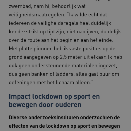
zwembad, nam hij behoorlijk wat
veiligheidsmaatregelen. “Ik wilde echt dat
iedereen de veiligheidsregels heel duidelijk
VISITOR_PRIVACY_METADATA
5 maande
YouTube
weken
.youtube.com
kende: strikt op tijd zijn, niet nablijven, duidelijk
over de route aan het begin en aan het einde.
Met platte pionnen heb ik vaste posities op de
grond aangegeven op 2,5 meter uit elkaar. Ik heb
ook geen ondersteunende materialen ingezet,
dus geen banken of ladders, alles gaat puur om
oefeningen met het lichaam alleen.”
ARRAffinity
Sessie
Microsoft
Corporation
.www.beteroud.nl
Impact lockdown op sport en
bewegen door ouderen
Diverse onderzoeksinstituten onderzochten de
effecten van de lockdown op sport en bewegen