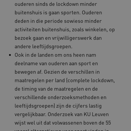
__Secure-YNID
.youtube.com
5 maande
ouderen sinds de lockdown minder
weken
buitenshuis is gaan sporten. Ouderen
__cf_bm
29 minut
Cloudflare Inc.
57 second
.vimeo.com
deden in die periode sowieso minder
activiteiten buitenshuis, zoals winkelen, op
bezoek gaan en vrijwilligerswerk dan
andere leeftijdsgroepen.
TiPMix
.www.beteroud.nl
59 minut
55 second
Ook in de landen om ons heen nam
deelname van ouderen aan sport en
bewegen af. Gezien de verschillen in
maatregelen per land (complete lockdown,
de timing van de maatregelen en de
verschillende onderzoeksmethoden en
ARRAffinitySameSite
Sessie
Microsoft
Corporation
leeftijdsgroepen) zijn de cijfers lastig
.www.beteroud.nl
vergelijkbaar. Onderzoek van KU Leuven
wijst wel uit dat volwassenen boven de 55
vooral alternatieven voor sport vinden in