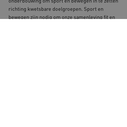
onderbouwing om sport en bewegen in te zetten
richting kwetsbare doelgroepen. Sport en
bewegen zijn nodig om onze samenleving fit en
gezond te houden. En ons dus weerbaarder te
maken tegen virussen. Mijn advies: zorg ervoor
dat je sport en bewegen als een rode draad
integreert in andere domeinen. Voor ouderen is
dit urgent. 20% van de bewegende ouderen was
niet meer actief tijdens de lockdown. En we
weten hoe snel je spierkracht verliest bij
inactiviteit. Het risico op onder andere vallen is
enorm toegenomen. Dat alleen al is een goede
reden om het sport- en beweegaanbod voor
ouderen weer snel veilig en toegankelijk te
maken.