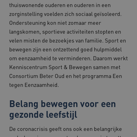
weken
door
.youtube.com
thuiswonende ouderen en ouderen in een
inges
gebru
zorginstelling voelden zich sociaal geïsoleerd.
bij t
YouTu
Ondersteuning kon niet zomaar meer
in sit
inges
langskomen, sportieve activiteiten stopten en
ook b
websi
velen misten de bezoekjes van familie. Sport en
nieuw
versi
bewegen zijn een ontzettend goed hulpmiddel
YouTu
gebru
om eenzaamheid te verminderen. Daarom werkt
Kenniscentrum Sport & Bewegen samen met
Consortium Beter Oud en het programma Een
tegen Eenzaamheid.
Belang bewegen voor een
gezonde leefstijl
De coronacrisis geeft ons ook een belangrijke