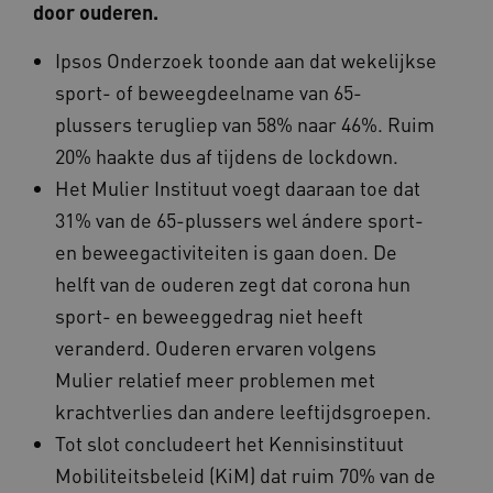
ga_session_duration
www.beteroud.nl
30 minut
door ouderen.
Ipsos Onderzoek toonde aan dat wekelijkse
sport- of beweegdeelname van 65-
plussers terugliep van 58% naar 46%. Ruim
AWSALBCORS
1 week
Amazon.com Inc.
20% haakte dus af tijdens de lockdown.
f765.beteroud.nl
Het Mulier Instituut voegt daaraan toe dat
31% van de 65-plussers wel ándere sport-
en beweegactiviteiten is gaan doen. De
helft van de ouderen zegt dat corona hun
sport- en beweeggedrag niet heeft
ASLBSA
www.beteroud.nl
Sessie
veranderd. Ouderen ervaren volgens
Mulier relatief meer problemen met
krachtverlies dan andere leeftijdsgroepen.
Tot slot concludeert het Kennisinstituut
Mobiliteitsbeleid (KiM) dat ruim 70% van de