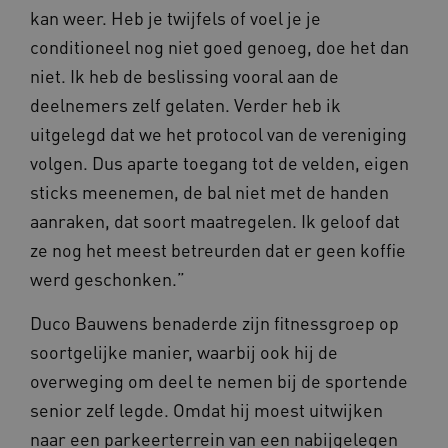
kan weer. Heb je twijfels of voel je je
conditioneel nog niet goed genoeg, doe het dan
niet. Ik heb de beslissing vooral aan de
deelnemers zelf gelaten. Verder heb ik
AWSALBCORS
1 week
Amazon.com Inc.
vilans.blueconic.net
uitgelegd dat we het protocol van de vereniging
volgen. Dus aparte toegang tot de velden, eigen
sticks meenemen, de bal niet met de handen
aanraken, dat soort maatregelen. Ik geloof dat
Google Privacy Policy
ze nog het meest betreurden dat er geen koffie
__Secure-ROLLOUT_TOKEN
.youtube.com
5 maande
werd geschonken.”
weken
x-ms-routing-name
59 minut
Microsoft
Duco Bauwens benaderde zijn fitnessgroep op
55 second
.www.beteroud.nl
soortgelijke manier, waarbij ook hij de
overweging om deel te nemen bij de sportende
senior zelf legde. Omdat hij moest uitwijken
UMB_SESSION
www.beteroud.nl
Sessie
naar een parkeerterrein van een nabijgelegen