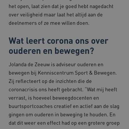
en
Google Analy
het open, laat zien dat je goed hebt nagedacht
BCSessionID
www.beteroud.nl
Sessie
Dit c
functionaliteit
om de sessie
gebru
voorkeuren
te behouden
gebru
over veiligheid maar laat het altijd aan de
van de
onde
website-
_ga_G3VHK6CSBS
.beteroud.nl
1 jaar 1
Deze cookie
ervoo
deelnemers of ze mee willen doen.
gebruikers op
maand
gebruikt doo
beric
te slaan en te
Google Analy
verzo
volgen om
om de sessie
brows
hun
te behouden
Wat leert corona ons over
gebru
surfervaring
onde
te verbeteren.
_ga_315148853
.beteroud.nl
1 jaar 1
Deze cookie
opera
Het kan ook
ouderen en bewegen?
maand
gebruikt doo
effici
worden
Google Analy
presta
betrokken bij
om de sessie
het
te behouden
YSC
Sessie
Deze 
Google LLC
Jolanda de Zeeuw is adviseur ouderen en
verzamelen
door
.youtube.com
van analytics
_ga_XLWSMFF1L2
.beteroud.nl
1 jaar 1
Deze cookie
inges
gegevens om
bewegen bij Kenniscentrum Sport & Bewegen.
maand
gebruikt doo
weer
te meten hoe
Google Analy
ingesl
gebruikers
Zij reflecteert op de inzichten die de
om de sessie
te ho
omgaan met
te behouden
de functies
coronacrisis ons heeft gebracht. “Wat mij heeft
AWSALB
1 week
Deze 
Amazon.com
van de site.
_ga
1 jaar 1
Deze cooki
Google LLC
ons i
Inc.
verrast, is hoeveel beweegdocenten en
maand
is gekoppel
.beteroud.nl
serve
f765.beteroud.nl
Google Univ
wijze
buurtsportcoaches creatief en actief aan de slag
Analytics - 
gebru
belangrijke 
soepe
gingen om ouderen in beweging te houden. En
is van de me
laten
algemeen
een 
dat dit weer een effect had op een grotere groep
gebruikte
balan
analyseservi
bepaa