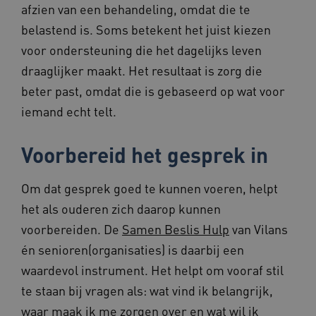
afzien van een behandeling, omdat die te
belastend is. Soms betekent het juist kiezen
voor ondersteuning die het dagelijks leven
draaglijker maakt. Het resultaat is zorg die
beter past, omdat die is gebaseerd op wat voor
ASLBSA
www.beteroud.nl
Sessie
iemand echt telt.
Voorbereid het gesprek in
Om dat gesprek goed te kunnen voeren, helpt
het als ouderen zich daarop kunnen
__Secure-YNID
.youtube.com
5 maande
weken
voorbereiden. De
Samen Beslis Hulp
van Vilans
__cf_bm
29 minut
Cloudflare Inc.
én senioren(organisaties) is daarbij een
57 second
.vimeo.com
waardevol instrument. Het helpt om vooraf stil
te staan bij vragen als: wat vind ik belangrijk,
waar maak ik me zorgen over en wat wil ik