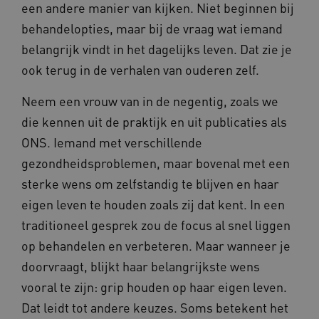
een andere manier van kijken. Niet beginnen bij
behandelopties, maar bij de vraag wat iemand
belangrijk vindt in het dagelijks leven. Dat zie je
ook terug in de verhalen van ouderen zelf.
ARRAffinity
Sessie
Microsoft
Neem een vrouw van in de negentig, zoals we
Corporation
.www.beteroud.nl
die kennen uit de praktijk en uit publicaties als
ONS. Iemand met verschillende
gezondheidsproblemen, maar bovenal met een
sterke wens om zelfstandig te blijven en haar
eigen leven te houden zoals zij dat kent. In een
ga_session_duration
www.beteroud.nl
30 minut
traditioneel gesprek zou de focus al snel liggen
op behandelen en verbeteren. Maar wanneer je
doorvraagt, blijkt haar belangrijkste wens
vooral te zijn: grip houden op haar eigen leven.
AWSALBCORS
1 week
Amazon.com Inc.
Dat leidt tot andere keuzes. Soms betekent het
f765.beteroud.nl