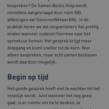
TiPMix
.www.beteroud.nl
59 minut
bespreken? De Samen Beslis Hulp wordt
55 second
inmiddels aangevraagd door ruim 500
afdelingen van SeniorenNetwerkNL. In de
praktijk horen we dat zorgverleners het prettig
vinden wanneer ouderen hiermee naar het
spreekuur komen. Het gesprek krijgt meer
ARRAffinitySameSite
Sessie
Microsoft
diepgang en komt sneller tot de kern. Niet
Corporation
.www.beteroud.nl
alleen bespreken, maar echt samen beslissen
wordt daardoor mogelijk.
Begin op tijd
ASLBSACORS
www.beteroud.nl
Sessie
Het goede gesprek hoeft niet te wachten tot het
moeilijk wordt. Juist wanneer het nog goed
gaat, is er ruimte om na te denken, te
CookieScriptConsent
1 jaar
CookieScript