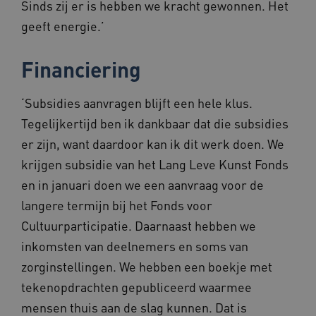
Sinds zij er is hebben we kracht gewonnen. Het
ARRAffinity
Sessie
Microsoft
geeft energie.’
Corporation
.www.beteroud.nl
Financiering
‘Subsidies aanvragen blijft een hele klus.
Tegelijkertijd ben ik dankbaar dat die subsidies
ga_session_duration
www.beteroud.nl
30 minut
er zijn, want daardoor kan ik dit werk doen. We
krijgen subsidie van het Lang Leve Kunst Fonds
en in januari doen we een aanvraag voor de
langere termijn bij het Fonds voor
Cultuurparticipatie. Daarnaast hebben we
AWSALBCORS
1 week
Amazon.com Inc.
f765.beteroud.nl
inkomsten van deelnemers en soms van
zorginstellingen. We hebben een boekje met
tekenopdrachten gepubliceerd waarmee
mensen thuis aan de slag kunnen. Dat is