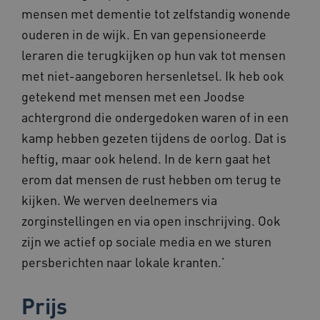
Marketing cookies
Functionele cookies
mensen met dementie tot zelfstandig wonende
ouderen in de wijk. En van gepensioneerde
Deze functionele en technische cookies zorgen
ervoor dat de website werkt. Deze cookies
leraren die terugkijken op hun vak tot mensen
worden altijd geplaatst en maken geen inbreuk
op uw privacy.
met niet-aangeboren hersenletsel. Ik heb ook
Naam
Provider
/
Domein
Vervalda
getekend met mensen met een Joodse
BCSessionID
vilans.blueconic.net
1 jaar 1
achtergrond die ondergedoken waren of in een
maand
kamp hebben gezeten tijdens de oorlog. Dat is
heftig, maar ook helend. In de kern gaat het
erom dat mensen de rust hebben om terug te
kijken. We werven deelnemers via
AWSALBCORS
1 week
Amazon.com Inc.
zorginstellingen en via open inschrijving. Ook
vilans.blueconic.net
zijn we actief op sociale media en we sturen
persberichten naar lokale kranten.’
Prijs
Google Privacy Policy