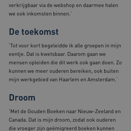
verkrijgbaar via de webshop en daarmee halen
ASLBSA
www.beteroud.nl
Sessie
we ook inkomsten binnen.’
De toekomst
‘Tot voor kort begeleidde ik alle groepen in mijn
eentje. Dat is kwetsbaar. Daarom gaan we
__Secure-YNID
.youtube.com
5 maande
weken
mensen opleiden die dit werk ook gaan doen. Zo
__cf_bm
29 minut
Cloudflare Inc.
kunnen we meer ouderen bereiken, ook buiten
57 second
.vimeo.com
mijn werkgebied van Haarlem en Amsterdam.’
Droom
TiPMix
.www.beteroud.nl
59 minut
55 second
‘Met de Gouden Boeken naar Nieuw-Zeeland en
Canada. Dat is mijn droom, zodat ook ouderen
die vroeger zijn geëmigreerd boeken kunnen