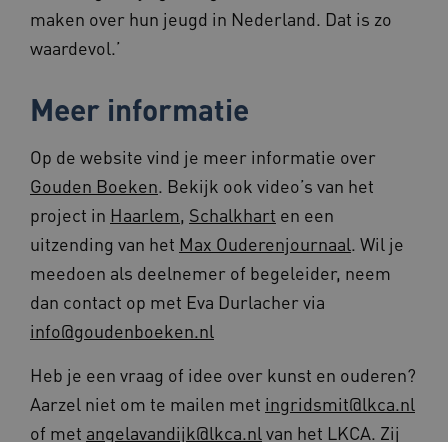
maken over hun jeugd in Nederland. Dat is zo
waardevol.’
ARRAffinitySameSite
Sessie
Microsoft
Corporation
Meer informatie
.www.beteroud.nl
Op de website vind je meer informatie over
Gouden Boeken
. Bekijk ook video’s van het
ASLBSACORS
www.beteroud.nl
Sessie
project in
Haarlem
,
Schalkhart
en een
uitzending van het
Max Ouderenjournaal
. Wil je
meedoen als deelnemer of begeleider, neem
dan contact op met Eva Durlacher via
info@goudenboeken.nl
CookieScriptConsent
1 jaar
CookieScript
www.beteroud.nl
Heb je een vraag of idee over kunst en ouderen?
Aarzel niet om te mailen met
ingridsmit@lkca.nl
of met
angelavandijk@lkca.nl
van het LKCA. Zij