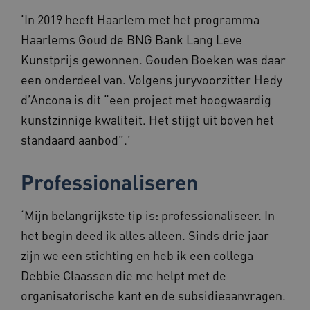
__Secure-ROLLOUT_TOKEN
.youtube.com
5 maande
weken
‘In 2019 heeft Haarlem met het programma
x-ms-routing-name
59 minut
Microsoft
Haarlems Goud de BNG Bank Lang Leve
55 second
.www.beteroud.nl
Kunstprijs gewonnen. Gouden Boeken was daar
een onderdeel van. Volgens juryvoorzitter Hedy
d’Ancona is dit “een project met hoogwaardig
kunstzinnige kwaliteit. Het stijgt uit boven het
UMB_SESSION
www.beteroud.nl
Sessie
standaard aanbod”.’
Professionaliseren
VISITOR_PRIVACY_METADATA
5 maande
YouTube
weken
.youtube.com
‘Mijn belangrijkste tip is: professionaliseer. In
het begin deed ik alles alleen. Sinds drie jaar
zijn we een stichting en heb ik een collega
Debbie Claassen die me helpt met de
organisatorische kant en de subsidieaanvragen.