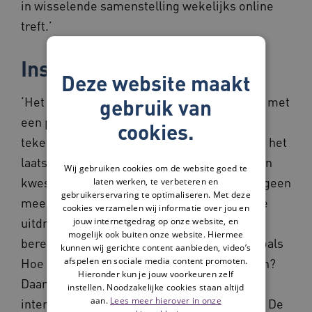
in wisselende samenstelling wekelijks online
treft.’
Instructies
Deze website maakt
‘Het is verbazingwekkend hoe snel ouderen met
gebruik van
een paar goede instructies tot mooie
cookies.
tekeningen komen. Sommigen hebben voor het
laatst getekend op de basisschool. Het is een
Wij gebruiken cookies om de website goed te
kwestie van doen en goed kijken. Het hoeft geen
laten werken, te verbeteren en
gebruikerservaring te optimaliseren. Met deze
meesterwerk te worden. Als het de essentie
cookies verzamelen wij informatie over jou en
uitdrukt, is dat al heel bijzonder. Om dat te
jouw internetgedrag op onze website, en
mogelijk ook buiten onze website. Hiermee
bereiken stel ik vragen, vaak naar details, zoals
kunnen wij gerichte content aanbieden, video’s
afspelen en sociale media content promoten.
Hoe zag je slaapkamer eruit? Of je schoenen?
Hieronder kun je jouw voorkeuren zelf
Daardoor komen herinneringen terug die
instellen. Noodzakelijke cookies staan altijd
aan.
Lees meer hierover in onze
interessant zijn om te verbeelden op papier. De