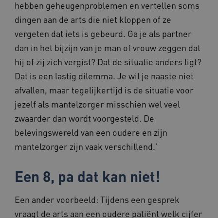
hebben geheugenproblemen en vertellen soms
dingen aan de arts die niet kloppen of ze
vergeten dat iets is gebeurd. Ga je als partner
AWSALBCORS
1 week
Amazon.com Inc.
f765.beteroud.nl
dan in het bijzijn van je man of vrouw zeggen dat
hij of zij zich vergist? Dat de situatie anders ligt?
Dat is een lastig dilemma. Je wil je naaste niet
afvallen, maar tegelijkertijd is de situatie voor
jezelf als mantelzorger misschien wel veel
ASLBSA
www.beteroud.nl
Sessie
zwaarder dan wordt voorgesteld. De
belevingswereld van een oudere en zijn
mantelzorger zijn vaak verschillend.’
Een 8, pa dat kan niet!
__Secure-YNID
.youtube.com
5 maande
Een ander voorbeeld: Tijdens een gesprek
weken
vraagt de arts aan een oudere patiënt welk cijfer
__cf_bm
29 minut
Cloudflare Inc.