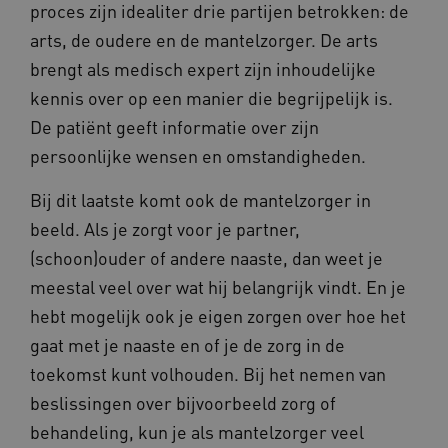
proces zijn idealiter drie partijen betrokken: de
arts, de oudere en de mantelzorger. De arts
AWSALBCORS
1 week
Amazon.com Inc.
brengt als medisch expert zijn inhoudelijke
vilans.blueconic.net
kennis over op een manier die begrijpelijk is.
De patiënt geeft informatie over zijn
persoonlijke wensen en omstandigheden.
Google Privacy Policy
Bij dit laatste komt ook de mantelzorger in
__Secure-ROLLOUT_TOKEN
.youtube.com
5 maande
beeld. Als je zorgt voor je partner,
weken
(schoon)ouder of andere naaste, dan weet je
x-ms-routing-name
59 minut
Microsoft
55 second
.www.beteroud.nl
meestal veel over wat hij belangrijk vindt. En je
hebt mogelijk ook je eigen zorgen over hoe het
gaat met je naaste en of je de zorg in de
toekomst kunt volhouden. Bij het nemen van
UMB_SESSION
www.beteroud.nl
Sessie
beslissingen over bijvoorbeeld zorg of
behandeling, kun je als mantelzorger veel