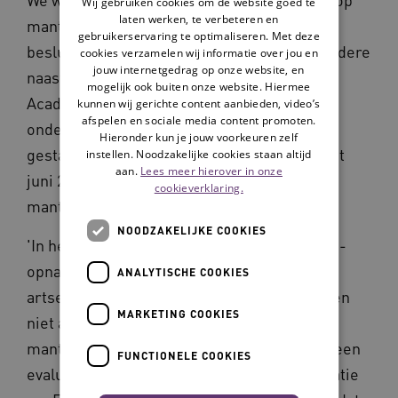
Wij gebruiken cookies om de website goed te
laten werken, te verbeteren en
mantelzorger nu betrokken zijn bij de
gebruikerservaring te optimaliseren. Met deze
besluitvorming rondom de zorg voor hun oudere
cookies verzamelen wij informatie over jou en
jouw internetgedrag op onze website, en
naaste. Daarom zijn we vanuit Vilans en het
mogelijk ook buiten onze website. Hiermee
Academisch Medisch Centrum (AMC) het
kunnen wij gerichte content aanbieden, video’s
afspelen en sociale media content promoten.
onderzoek
Samen beslissen met ouderen
Hieronder kun je jouw voorkeuren zelf
gestart. Het onderzoek liep van april 2016 tot
instellen. Noodzakelijke cookies staan altijd
aan.
Lees meer hierover in onze
juni 2018 en er hebben 216 ouderen en 133
cookieverklaring.
mantelzorgers aan deelgenomen.
NOODZAKELIJKE COOKIES
'In het kader van het onderzoek heb ik video-
opnames gemaakt van hun gesprekken met
ANALYTISCHE COOKIES
artsen. Voorafgaande aan het gesprek kregen
MARKETING COOKIES
niet alleen de patiënten maar ook de
mantelzorgers een vragenlijst en na afloop een
FUNCTIONELE COOKIES
evaluatie. Dit alles leverde een berg informatie