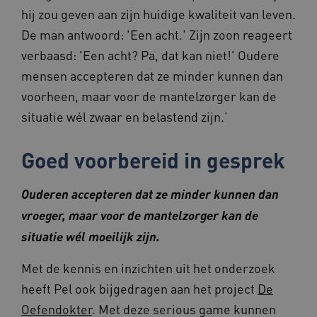
57 second
.vimeo.com
hij zou geven aan zijn huidige kwaliteit van leven.
De man antwoord: 'Een acht.' Zijn zoon reageert
verbaasd: 'Een acht? Pa, dat kan niet!' Oudere
mensen accepteren dat ze minder kunnen dan
TiPMix
.www.beteroud.nl
59 minut
55 second
voorheen, maar voor de mantelzorger kan de
situatie wél zwaar en belastend zijn.’
Goed voorbereid in gesprek
Ouderen accepteren dat ze minder kunnen dan
ARRAffinitySameSite
Sessie
Microsoft
Corporation
vroeger, maar voor de mantelzorger kan de
.www.beteroud.nl
situatie wél moeilijk zijn.
Met de kennis en inzichten uit het onderzoek
heeft Pel ook bijgedragen aan het project
De
ASLBSACORS
www.beteroud.nl
Sessie
Oefendokter
. Met deze serious game kunnen