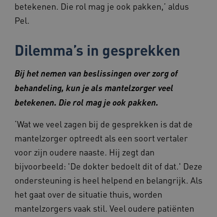
betekenen. Die rol mag je ook pakken,’ aldus
VISITOR_PRIVACY_METADATA
5 maande
YouTube
Pel.
weken
.youtube.com
Dilemma’s in gesprekken
Bij het nemen van beslissingen over zorg of
behandeling, kun je als mantelzorger veel
betekenen. Die rol mag je ook pakken.
ARRAffinity
Sessie
Microsoft
Corporation
‘Wat we veel zagen bij de gesprekken is dat de
.www.beteroud.nl
mantelzorger optreedt als een soort vertaler
voor zijn oudere naaste. Hij zegt dan
bijvoorbeeld: 'De dokter bedoelt dit of dat.' Deze
ondersteuning is heel helpend en belangrijk. Als
het gaat over de situatie thuis, worden
ga_session_duration
www.beteroud.nl
30 minut
mantelzorgers vaak stil. Veel oudere patiënten